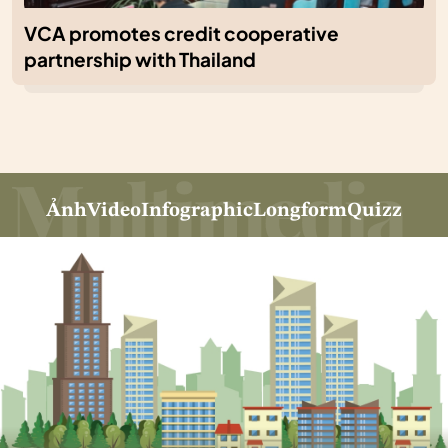
VCA promotes credit cooperative
partnership with Thailand
Ảnh
Video
Infographic
Longform
Quizz