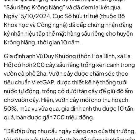
“Sầu riêng Krông Năng” và đã đem lại kết quả.
Ngày 15/10/2024, Cục Sở hữu trí tuệ (thuộc Bộ
Khoa học và Công nghệ) đã cấp chứng nhận đăng
ký nhãn hiệu tập thể mặt hàng sầu riêng cho huyện
Krông Năng, thời gian 10 năm.
Gia đình anh Vũ Duy Khương (thôn Hòa Bình, xã Ea
Hồ) có hơn 200 cây sầu riêng trồng xen canh trong
vườn cà phê 2ha. Vườn cây được chăm sóc theo
tiêu chuẩn VietGAP, được thiết kế hệ thống tưới
nước tự động, trồng cỏ dưới tán cây để giữ độ ẩm
cho vườn cây. Hiện, vườn cây mới cho thu hoạch
50%, mùa vụ vừa qua, gia đình anh thu được 10 tấn
quả, bán được gần 700 triệu đồng.
“Để đáp ứng nhu cầu ngày càng cao của thị trường,
tôi sẽ học hỏi thêm kiến thức để trồng và chăm sóc