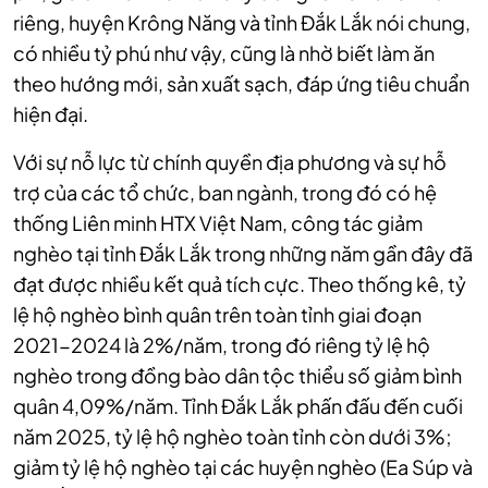
riêng, huyện Krông Năng và tỉnh Đắk Lắk nói chung,
có nhiều tỷ phú như vậy, cũng là nhờ biết làm ăn
theo hướng mới, sản xuất sạch, đáp ứng tiêu chuẩn
hiện đại.
Với sự nỗ lực từ chính quyền địa phương và sự hỗ
trợ của các tổ chức, ban ngành, trong đó có hệ
thống Liên minh HTX Việt Nam, công tác giảm
nghèo tại tỉnh Đắk Lắk trong những năm gần đây đã
đạt được nhiều kết quả tích cực. Theo thống kê, tỷ
lệ hộ nghèo bình quân trên toàn tỉnh giai đoạn
2021-2024 là 2%/năm, trong đó riêng tỷ lệ hộ
nghèo trong đồng bào dân tộc thiểu số giảm bình
quân 4,09%/năm. Tỉnh Đắk Lắk phấn đấu đến cuối
năm 2025, tỷ lệ hộ nghèo toàn tỉnh còn dưới 3%;
giảm tỷ lệ hộ nghèo tại các huyện nghèo (Ea Súp và