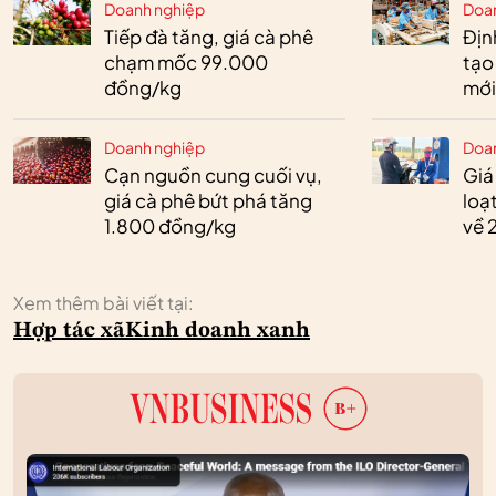
Doanh nghiệp
Doa
Tiếp đà tăng, giá cà phê
Định
chạm mốc 99.000
tạo
đồng/kg
mới
Doanh nghiệp
Doa
Cạn nguồn cung cuối vụ,
Giá
giá cà phê bứt phá tăng
loạ
1.800 đồng/kg
về 
Xem thêm bài viết tại:
Hợp tác xã
Kinh doanh xanh