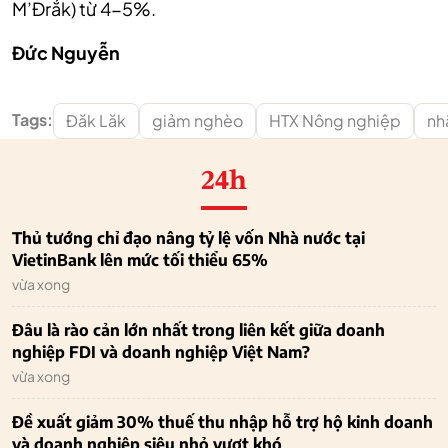
M’Đrắk) từ 4-5%.
Đức Nguyễn
Tags:
Đăk Lăk
giảm nghèo
HTX Nông nghiệp
nh
24h
Thủ tướng chỉ đạo nâng tỷ lệ vốn Nhà nước tại
VietinBank lên mức tối thiểu 65%
vừa xong
Đâu là rào cản lớn nhất trong liên kết giữa doanh
nghiệp FDI và doanh nghiệp Việt Nam?
vừa xong
Đề xuất giảm 30% thuế thu nhập hỗ trợ hộ kinh doanh
và doanh nghiệp siêu nhỏ vượt khó