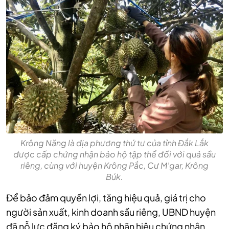
Krông Năng là địa phương thứ tư của tỉnh Đắk Lắk
được cấp chứng nhận bảo hộ tập thể đối với quả sầu
riêng, cùng với huyện Krông Pắc, Cư M’gar, Krông
Búk.
Để bảo đảm quyền lợi, tăng hiệu quả, giá trị cho
người sản xuất, kinh doanh sầu riêng, UBND huyện
đã nỗ lực đăng ký bảo hộ nhãn hiệu chứng nhận