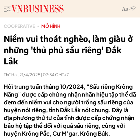
COOPERATIVE
MÔ HÌNH
Niềm vui thoát nghèo, làm giàu ở
những 'thủ phủ sầu riêng' Đắk
Lắk
Thứ Hai, 21/4/2025 | 07:54 GMT+7
Hồi trung tuần tháng 10/2024, "Sầu riêng Krông
Năng" được cấp chứng nhận nhãn hiệu tập thể đã
đem đến niềm vui cho người trồng sầu riêng của
huyện nói riêng, tỉnh Đắk Lắk nói chung. Đây là
địa phương thứ tư của tỉnh được cấp chứng nhận
bảo hộ tập thể đối với quả sầu riêng, cùng với
huyện Krông Pắc, Cư M’gar, Krông Búk.