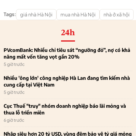
Tags:
giá nhà Hà Nội
mua nhà Hà Nội
nhà ở xã hội
24h
PVcomBank: Nhiều chỉ tiêu sát “ngưỡng đỏ”, nợ có khả
năng mất vốn tăng vọt gần 20%
5 giờ trước
Nhiều 'ông lớn' công nghiệp Hà Lan đang tìm kiếm nhà
cung cấp tại Việt Nam
5 giờ trước
Cục Thuế "truy" nhóm doanh nghiệp báo lãi mỏng và
thua lỗ triền miên
6 giờ trước
Nhập siêu hơn 20 tỷ USD, vùng đệm bảo vệ tỷ giá mỏng