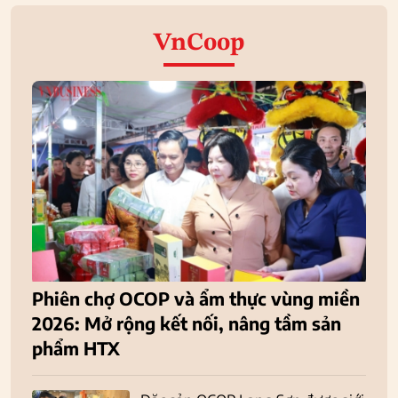
VnCoop
Phiên chợ OCOP và ẩm thực vùng miền
2026: Mở rộng kết nối, nâng tầm sản
phẩm HTX