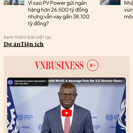
Vì sao PV Power gửi ngân
Nhậ
hàng hơn 26.500 tỷ đồng
vùn
nhưng vẫn vay gần 38.100
mỏ
tỷ đồng?
Xem thêm bài viết tại:
Dự án
Tiện ích