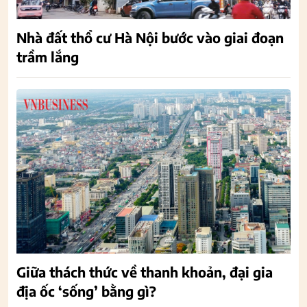
Nhà đất thổ cư Hà Nội bước vào giai đoạn
trầm lắng
Giữa thách thức về thanh khoản, đại gia
địa ốc ‘sống’ bằng gì?