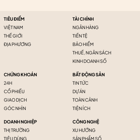
TIÊU ĐIỂM
TÀI CHÍNH
VIỆT NAM
NGÂN HÀNG
THẾ GIỚI
TIỀN TỆ
ĐỊA PHƯƠNG
BẢO HIỂM
THUẾ, NGÂN SÁCH
KINH DOANH SỐ
CHỨNG KHOÁN
BẤT ĐỘNG SẢN
24H
TIN TỨC
CỔ PHIẾU
DỰ ÁN
GIAO DỊCH
TOÀN CẢNH
GÓC NHÌN
TIỆN ÍCH
DOANH NGHIỆP
CÔNG NGHỆ
THỊ TRƯỜNG
XU HƯỚNG
TIÊU DÙNG
SẢN PHẨM SỐ