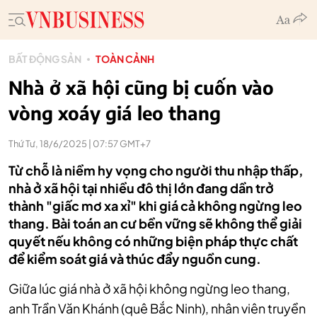
BẤT ĐỘNG SẢN
TOÀN CẢNH
Nhà ở xã hội cũng bị cuốn vào
vòng xoáy giá leo thang
Thứ Tư, 18/6/2025 | 07:57 GMT+7
Từ chỗ là niềm hy vọng cho người thu nhập thấp,
nhà ở xã hội tại nhiều đô thị lớn đang dần trở
thành "giấc mơ xa xỉ" khi giá cả không ngừng leo
thang. Bài toán an cư bền vững sẽ không thể giải
quyết nếu không có những biện pháp thực chất
để kiểm soát giá và thúc đẩy nguồn cung.
Giữa lúc giá nhà ở xã hội không ngừng leo thang,
anh Trần Văn Khánh (quê Bắc Ninh), nhân viên truyền