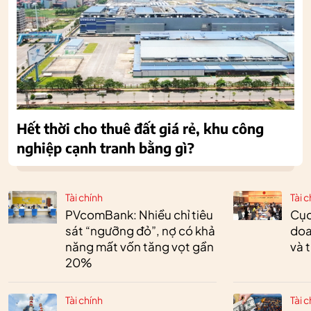
Hết thời cho thuê đất giá rẻ, khu công
nghiệp cạnh tranh bằng gì?
Tài chính
Tài c
PVcomBank: Nhiều chỉ tiêu
Cục
sát “ngưỡng đỏ”, nợ có khả
doa
năng mất vốn tăng vọt gần
và 
20%
Tài chính
Tài c