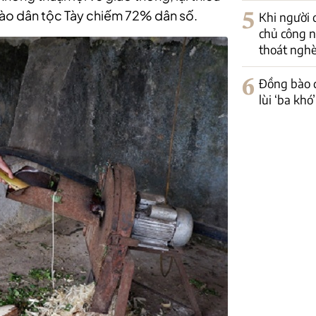
 bào dân tộc Tày chiếm 72% dân số.
5
Khi người 
chủ công n
thoát ngh
6
Đồng bào d
lùi ‘ba kh