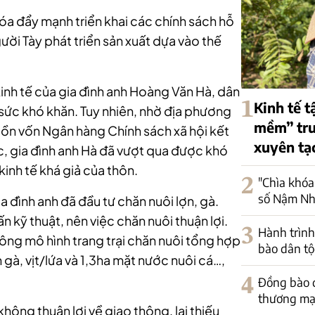
óa đẩy mạnh triển khai các chính sách hỗ
ười Tày phát triển sản xuất dựa vào thế
inh tế của gia đình anh Hoàng Văn Hà, dân
1
Kinh tế t
t sức khó khăn. Tuy nhiên, nhờ địa phương
mềm” trư
guồn vốn Ngân hàng Chính sách xã hội kết
xuyên tạ
c, gia đình anh Hà đã vượt qua được khó
kinh tế khá giả của thôn.
2
"Chìa khóa
số Nậm Nh
a đình anh đã đầu tư chăn nuôi lợn, gà.
 kỹ thuật, nên việc chăn nuôi thuận lợi.
3
Hành trình
ông mô hình trang trại chăn nuôi tổng hợp
bào dân tộ
 gà, vịt/lứa và 1,3ha mặt nước nuôi cá…,
4
Đồng bào d
thương mại
không thuận lợi về giao thông, lại thiếu