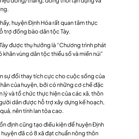
triệu đồng/tháng, đồng thời tận dụng và
ừng.
thấy, huyện Định Hóa rất quan tâm thực
hỗ trợ đồng bào dân tộc Tày.
Tày được thụ hưởng là “Chương trình phát
hó khăn vùng dân tộc thiểu số và miền núi”
n sự đổi thay tích cực cho cuộc sống của
khăn của huyện, bởi có những cơ chế đặc
n lý và tổ chức thực hiện của các xã, thôn
người dân được hỗ trợ xây dựng kế hoạch,
quả, nên tính lan tỏa cao.
n định cũng tạo điều kiện để huyện Định
 huyện đã có 8 xã đạt chuẩn nông thôn