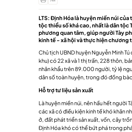
LTS: Định Hóa là huyện miền núi của 
tộc thiểu số khá cao, nhất là dân tộc 
phương quan tâm, giúp người Tày ph
kinh tế - xã hội và thực hiện chương 
Chủ tịch UBND huyện Nguyễn Minh Tú ch
khu) có 22 xã và 1 thị trấn, 228 thôn, 
nhân khẩu trên 89.000 người, tỷ lệ ng
dân số toàn huyện, trong đó đồng bà
Hỗ trợ tư liệu sản xuất
Là huyện miền núi, nên hầu hết người T
các xã có điều kiện kinh tế khó khăn như
ở, đất phát triển sản xuất, vốn, cây tr
Định Hóa khó có thể bứt phá trong phát