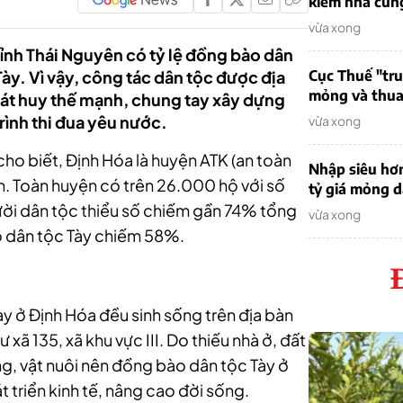
kiếm nhà cung
vừa xong
tỉnh Thái Nguyên có tỷ lệ đồng bào dân
Tày. Vì vậy, công tác dân tộc được địa
Cục Thuế "tr
mỏng và thua 
át huy thế mạnh, chung tay xây dựng
trình thi đua yêu nước.
vừa xong
o biết, Định Hóa là huyện ATK (an toàn
Nhập siêu hơ
bản. Toàn huyện có trên 26.000 hộ với số
tỷ giá mỏng 
ười dân tộc thiểu số chiếm gần 74% tổng
vừa xong
o dân tộc Tày chiếm 58%.
ày ở Định Hóa đều sinh sống trên địa bàn
 xã 135, xã khu vực III. Do thiếu nhà ở, đất
ồng, vật nuôi nên đồng bào dân tộc Tày ở
 triển kinh tế, nâng cao đời sống.