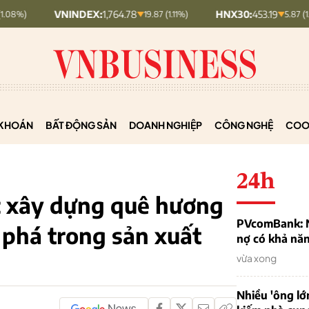
VNINDEX:
1,764.78
HNX30:
453.19
H
19.87 (1.11%)
5.87 (1.28%)
KHOÁN
BẤT ĐỘNG SẢN
DOANH NGHIỆP
CÔNG NGHỆ
COO
24h
c xây dựng quê hương
PVcomBank: Nh
t phá trong sản xuất
nợ có khả nă
vừa xong
Nhiều 'ông lớ