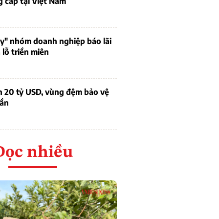
 cấp tại Việt Nam
uy" nhóm doanh nghiệp báo lãi
lỗ triền miên
n 20 tỷ USD, vùng đệm bảo vệ
dần
Đọc nhiều