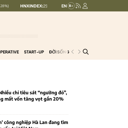
NXINDEX:
292.64
UPCOMINDEX:
127.17
8.56 (2.84%)
+ 0.03 (+0.
PERATIVE
START-UP
ĐỜI SỐNG
PODCAST
VNCOOP
iều chỉ tiêu sát “ngưỡng đỏ”,
ng mất vốn tăng vọt gần 20%
n' công nghiệp Hà Lan đang tìm