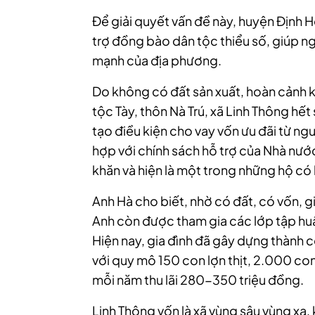
Để giải quyết vấn đề này, huyện Định H
trợ đồng bào dân tộc thiểu số, giúp ng
mạnh của địa phương.
Do không có đất sản xuất, hoàn cảnh k
tộc Tày, thôn Nà Trú, xã Linh Thông hế
tạo điều kiện cho vay vốn ưu đãi từ n
hợp với chính sách hỗ trợ của Nhà nướ
khăn và hiện là một trong những hộ có 
Anh Hà cho biết, nhờ có đất, có vốn, gi
Anh còn được tham gia các lớp tập huấn
Hiện nay, gia đình đã gây dựng thành c
với quy mô 150 con lợn thịt, 2.000 con
mỗi năm thu lãi 280-350 triệu đồng.
Linh Thông vốn là xã vùng sâu vùng xa, 