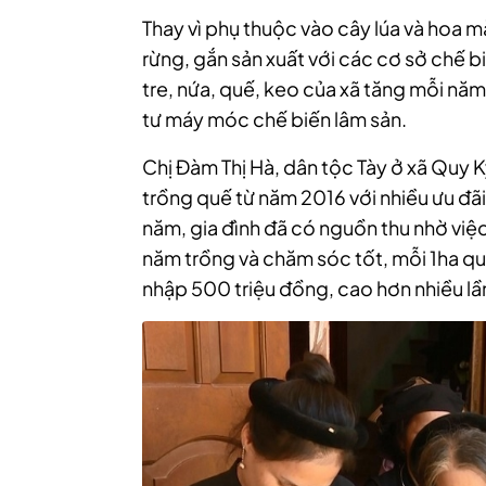
Thay vì phụ thuộc vào cây lúa và hoa mà
rừng, gắn sản xuất với các cơ sở chế b
tre, nứa, quế, keo của xã tăng mỗi nă
tư máy móc chế biến lâm sản.
Chị Đàm Thị Hà, dân tộc Tày ở xã Quy Kỳ
trồng quế từ năm 2016 với nhiều ưu đãi
năm, gia đình đã có nguồn thu nhờ việc 
năm trồng và chăm sóc tốt, mỗi 1ha quế
nhập 500 triệu đồng, cao hơn nhiều lầ