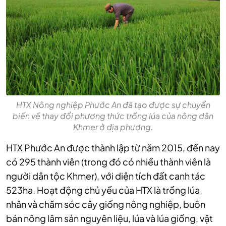
HTX Nông nghiệp Phước An đã tạo được sự chuyển
biến về thay đổi phương thức trồng lúa của nông dân
Khmer ở địa phương.
HTX Phước An được thành lập từ năm 2015, đến nay
có 295 thành viên (trong đó có nhiều thành viên là
người dân tộc Khmer), với diện tích đất canh tác
523ha. Hoạt động chủ yếu của HTX là trồng lúa,
nhân và chăm sóc cây giống nông nghiệp, buôn
bán nông lâm sản nguyên liệu, lúa và lúa giống, vật