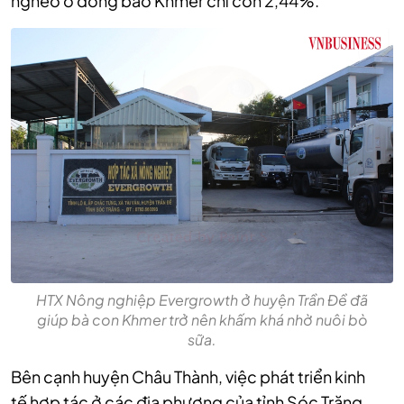
nghèo ở đồng bào Khmer chỉ còn 2,44%.
HTX Nông nghiệp Evergrowth ở huyện Trần Đề đã
giúp bà con Khmer trở nên khấm khá nhờ nuôi bò
sữa.
Bên cạnh huyện Châu Thành, việc phát triển kinh
tế
hợp tác
ở các địa phương của tỉnh Sóc Trăng