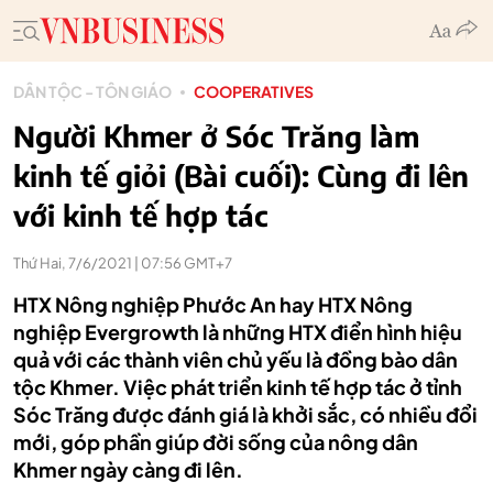
DÂN TỘC - TÔN GIÁO
COOPERATIVES
Người Khmer ở Sóc Trăng làm
kinh tế giỏi (Bài cuối): Cùng đi lên
với kinh tế hợp tác
Thứ Hai, 7/6/2021 | 07:56 GMT+7
HTX Nông nghiệp Phước An hay HTX Nông
nghiệp Evergrowth là những HTX điển hình hiệu
quả với các thành viên chủ yếu là đồng bào dân
tộc Khmer. Việc phát triển kinh tế hợp tác ở tỉnh
Sóc Trăng được đánh giá là khởi sắc, có nhiều đổi
mới, góp phần giúp đời sống của nông dân
Khmer ngày càng đi lên.