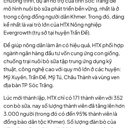
chương trình, dự án hỗ trợ của tỉnh Sóc Trăng để
mô hình nuôi bò sữa phát triển bền vững, nhất là ở
trong cộng đồng người dân Khmer. Trong đó, đáng
kể nhất là vai trò lớn của HTX Nông nghiệp
Evergrowth (trụ sở tại huyện Trần Đề).
Để giúp nông dân làm ăn có hiệu quả, HTX phối hợp
ngành ngân hàng đầu tư vốn cung ứng con giống,
chuồng trại nuôi bò sữa tập trung ứng dụng kỹ
thuật, công nghệ cao với quy mô lớn ở các huyện:
Mỹ Xuyên, Trần Đề, Mỹ Tú, Châu Thành và vùng ven
địa bàn TP Sóc Trăng.
Lúc mới thành lập, HTX chỉ có 171 thành viên với 352
con bò sữa, nay số lượng thành viên đã tăng lên hơn
3.000 người (trong đó có đến 95% thành viên là
đồng bào dân tộc Khmer). Số lượng đàn bò của