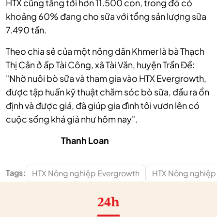
HTX cũng tăng tới hơn 11.500 con, trong đó có
khoảng 60% đang cho sữa với tổng sản lượng sữa
7.490 tấn.
Theo chia sẻ của một nông dân Khmer là bà Thạch
Thị Cân ở ấp Tài Công, xã Tài Văn, huyện Trần Đề:
"Nhờ nuôi bò sữa và tham gia vào HTX Evergrowth,
được tập huấn kỹ thuật chăm sóc bò sữa, đầu ra ổn
định và được giá, đã giúp gia đình tôi vươn lên có
cuộc sống khá giả như hôm nay".
Thanh Loan
Tags:
HTX Nông nghiệp Evergrowth
HTX Nông nghiệp
24h