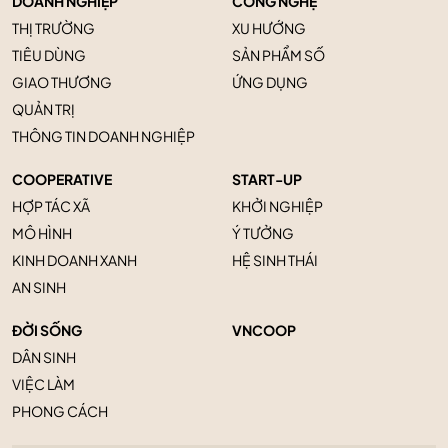
DOANH NGHIỆP
CÔNG NGHỆ
THỊ TRƯỜNG
XU HƯỚNG
TIÊU DÙNG
SẢN PHẨM SỐ
GIAO THƯƠNG
ỨNG DỤNG
QUẢN TRỊ
THÔNG TIN DOANH NGHIỆP
COOPERATIVE
START-UP
HỢP TÁC XÃ
KHỞI NGHIỆP
MÔ HÌNH
Ý TƯỞNG
KINH DOANH XANH
HỆ SINH THÁI
AN SINH
ĐỜI SỐNG
VNCOOP
DÂN SINH
VIỆC LÀM
PHONG CÁCH