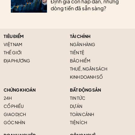
Định giá còn hấp dẫn, nhưng
dòng tiền đã sẵn sàng?
TIÊU ĐIỂM
TÀI CHÍNH
VIỆT NAM
NGÂN HÀNG
THẾ GIỚI
TIỀN TỆ
ĐỊA PHƯƠNG
BẢO HIỂM
THUẾ, NGÂN SÁCH
KINH DOANH SỐ
CHỨNG KHOÁN
BẤT ĐỘNG SẢN
24H
TIN TỨC
CỔ PHIẾU
DỰ ÁN
GIAO DỊCH
TOÀN CẢNH
GÓC NHÌN
TIỆN ÍCH