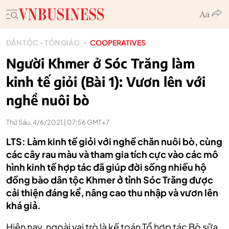
DÂN TỘC - TÔN GIÁO
COOPERATIVES
Người Khmer ở Sóc Trăng làm
kinh tế giỏi (Bài 1): Vươn lên với
nghề nuôi bò
Thứ Sáu, 4/6/2021 | 07:56 GMT+7
LTS: Làm kinh tế giỏi với nghề chăn nuôi bò, cùng
các cây rau màu và tham gia tích cực vào các mô
hình kinh tế hợp tác đã giúp đời sống nhiều hộ
đồng bào dân tộc Khmer ở tỉnh Sóc Trăng được
cải thiện đáng kể, nâng cao thu nhập và vươn lên
khá giả.
Hiện nay, ngoài vai trò là kế toán Tổ hợp tác Bò sữa