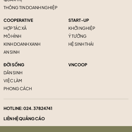
THÔNG TIN DOANH NGHIỆP
COOPERATIVE
START-UP
HỢP TÁC XÃ
KHỞI NGHIỆP
MÔ HÌNH
Ý TƯỞNG
KINH DOANH XANH
HỆ SINH THÁI
AN SINH
ĐỜI SỐNG
VNCOOP
DÂN SINH
VIỆC LÀM
PHONG CÁCH
HOTLINE:
024. 37824741
LIÊN HỆ QUẢNG CÁO