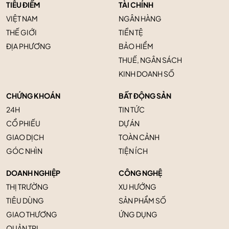
TIÊU ĐIỂM
TÀI CHÍNH
VIỆT NAM
NGÂN HÀNG
THẾ GIỚI
TIỀN TỆ
ĐỊA PHƯƠNG
BẢO HIỂM
THUẾ, NGÂN SÁCH
KINH DOANH SỐ
CHỨNG KHOÁN
BẤT ĐỘNG SẢN
24H
TIN TỨC
CỔ PHIẾU
DỰ ÁN
GIAO DỊCH
TOÀN CẢNH
GÓC NHÌN
TIỆN ÍCH
DOANH NGHIỆP
CÔNG NGHỆ
THỊ TRƯỜNG
XU HƯỚNG
TIÊU DÙNG
SẢN PHẨM SỐ
GIAO THƯƠNG
ỨNG DỤNG
QUẢN TRỊ