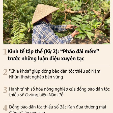
1
Kinh tế tập thể (Kỳ 2): “Pháo đài mềm”
trước những luận điệu xuyên tạc
2
"Chìa khóa" giúp đồng bào dân tộc thiểu số Nậm
Nhùn thoát nghèo bền vững
3
Hành trình số hóa nông nghiệp của đồng bào dân tộc
thiểu số ở vùng biên Nậm Pồ
4
Đồng bào dân tộc thiểu số Bắc Kạn đưa thương mại
điện tử lên non cao