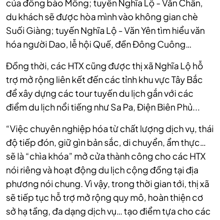
của đồng bào Mông; tuyến Nghĩa Lộ - Văn Chấn,
du khách sẽ được hòa mình vào không gian chè
Suối Giàng; tuyến Nghĩa Lộ - Văn Yên tìm hiểu văn
hóa người Dao, lễ hội Quế, đền Đông Cuông…
Đồng thời, các HTX cũng được thị xã Nghĩa Lộ hỗ
trợ mở rộng liên kết đến các tỉnh khu vực Tây Bắc
để xây dựng các tour tuyến du lịch gắn với các
điểm du lịch nổi tiếng như Sa Pa, Điện Biên Phủ...
“Việc chuyên nghiệp hóa từ chất lượng dịch vụ, thái
độ tiếp đón, giữ gìn bản sắc, di chuyển, ẩm thực…
sẽ là “chìa khóa” mở cửa thành công cho các HTX
nói riêng và hoạt động du lịch cộng đồng tại địa
phương nói chung. Vì vậy, trong thời gian tới, thị xã
sẽ tiếp tục hỗ trợ mở rộng quy mô, hoàn thiện cơ
sở hạ tầng, đa dạng dịch vụ… tạo điểm tựa cho các