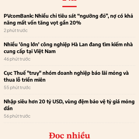
PVcomBank: Nhiều chỉ tiêu sát “ngưỡng đỏ”, nợ có khả
năng mất vốn tăng vọt gần 20%
2 phút trước
Nhiều 'ông lớn' công nghiệp Hà Lan đang tìm kiếm nhà
cung cấp tại Việt Nam
46 phút trước
Cục Thuế "truy" nhóm doanh nghiệp báo lãi mỏng và
thua lỗ triền miên
55 phút trước
Nhập siêu hơn 20 tỷ USD, vùng đệm bảo vệ tỷ giá mỏng
dần
56 phút trước
Đọc nhiều