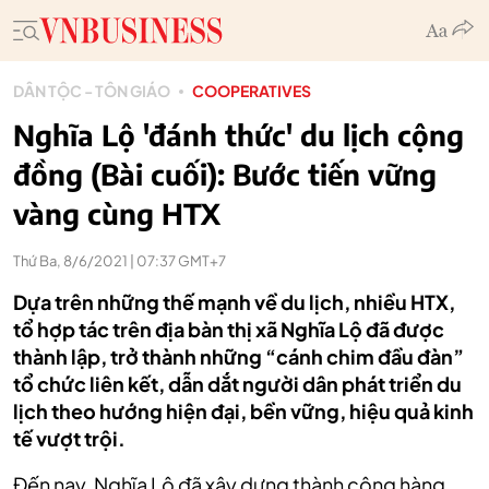
DÂN TỘC - TÔN GIÁO
COOPERATIVES
Nghĩa Lộ 'đánh thức' du lịch cộng
đồng (Bài cuối): Bước tiến vững
vàng cùng HTX
Thứ Ba, 8/6/2021 | 07:37 GMT+7
Dựa trên những thế mạnh về du lịch, nhiều HTX,
tổ hợp tác trên địa bàn thị xã Nghĩa Lộ đã được
thành lập, trở thành những “cánh chim đầu đàn”
tổ chức liên kết, dẫn dắt người dân phát triển du
lịch theo hướng hiện đại, bền vững, hiệu quả kinh
tế vượt trội.
Đến nay, Nghĩa Lộ đã xây dựng thành công hàng