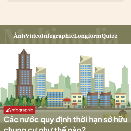
Ảnh
Video
Infographic
Longform
Quizz
Infographic
Các nước quy định thời hạn sở hữu
chung cư như thế nào?