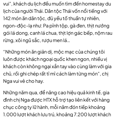
vui”, khách du lịch đều muốn tìm đến homestay du
lịch của người Thái. Dân tộc Thái vốn nổi tiếng với
142 món ăn dân tộc, đủ yếu tố thuần tự nhiên,
ngon-độc-lạ như: Pa pỉnh tộp, gà đen, thịt nướng
gói lá dong, canh lá chua, thịt lợn gác bếp, nộm rau
rừng, xôi ngũ sắc, rượu men lá…
“Những món ăn giản dị, mộc mạc của chúng tôi
luôn được khách ngoại quốc khen ngon, nhiều vị
khách còn không ngại xắn tay vào cùng làm với gia
chủ, rồi ghi chép rất tỉ mỉ cách làm từng món”, chị
Nga vui vẻ cho hay.
Những năm qua, để nâng cao hiệu quả kinh tế, gia
đình chị Nga được HTX hỗ trợ tạo liên kết với hàng
chục công ty lữ hành, mỗi năm đón tiếp khoảng
1.000 lượt khách lưu trú, khoảng 7.200 lượt khách