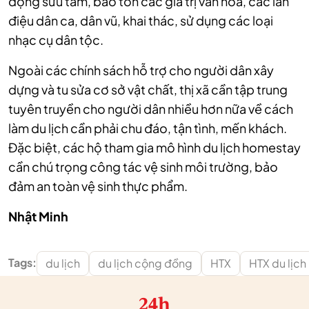
động sưu tầm, bảo tồn các giá trị văn hóa, các làn
điệu dân ca, dân vũ, khai thác, sử dụng các loại
nhạc cụ dân tộc.
Ngoài các chính sách hỗ trợ cho người dân xây
dựng và tu sửa cơ sở vật chất, thị xã cần tập trung
tuyên truyền cho người dân nhiều hơn nữa về cách
làm du lịch cần phải chu đáo, tận tình, mến khách.
Đặc biệt, các hộ tham gia mô hình du lịch homestay
cần chú trọng công tác vệ sinh môi trường, bảo
đảm an toàn vệ sinh thực phẩm.
Nhật Minh
Tags:
du lịch
du lịch cộng đồng
HTX
HTX du lịc
24h