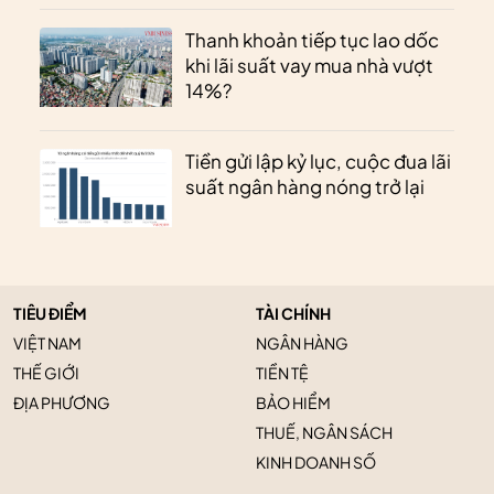
Thanh khoản tiếp tục lao dốc
khi lãi suất vay mua nhà vượt
14%?
Tiền gửi lập kỷ lục, cuộc đua lãi
suất ngân hàng nóng trở lại
TIÊU ĐIỂM
TÀI CHÍNH
VIỆT NAM
NGÂN HÀNG
THẾ GIỚI
TIỀN TỆ
ĐỊA PHƯƠNG
BẢO HIỂM
THUẾ, NGÂN SÁCH
KINH DOANH SỐ