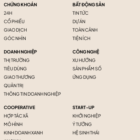
CHỨNG KHOÁN
BẤT ĐỘNG SẢN
24H
TIN TỨC
CỔ PHIẾU
DỰ ÁN
GIAO DỊCH
TOÀN CẢNH
GÓC NHÌN
TIỆN ÍCH
DOANH NGHIỆP
CÔNG NGHỆ
THỊ TRƯỜNG
XU HƯỚNG
TIÊU DÙNG
SẢN PHẨM SỐ
GIAO THƯƠNG
ỨNG DỤNG
QUẢN TRỊ
THÔNG TIN DOANH NGHIỆP
COOPERATIVE
START-UP
HỢP TÁC XÃ
KHỞI NGHIỆP
MÔ HÌNH
Ý TƯỞNG
KINH DOANH XANH
HỆ SINH THÁI