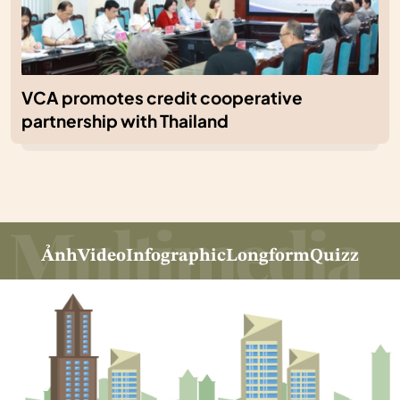
VCA promotes credit cooperative
partnership with Thailand
Ảnh
Video
Infographic
Longform
Quizz