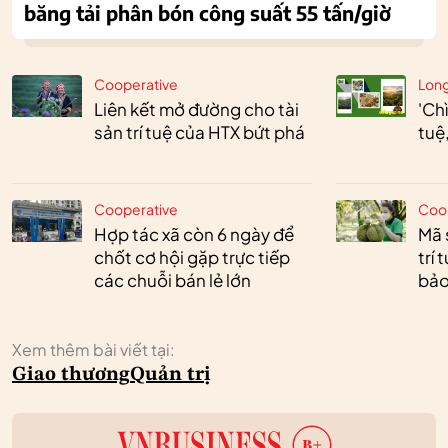
băng tải phân bón công suất 55 tấn/giờ
Cooperative
Lon
Liên kết mở đường cho tài
'Chì
sản trí tuệ của HTX bứt phá
tuệ
Cooperative
Coo
Hợp tác xã còn 6 ngày để
Mã 
chốt cơ hội gặp trực tiếp
trí
các chuỗi bán lẻ lớn
bảo
Xem thêm bài viết tại:
Giao thương
Quản trị