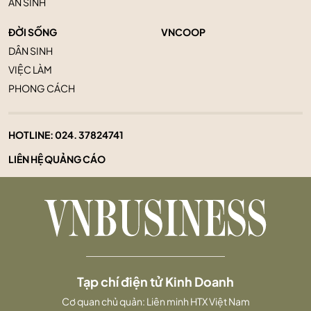
AN SINH
ĐỜI SỐNG
VNCOOP
DÂN SINH
VIỆC LÀM
PHONG CÁCH
HOTLINE:
024. 37824741
LIÊN HỆ QUẢNG CÁO
Tạp chí điện tử Kinh Doanh
Cơ quan chủ quản: Liên minh HTX Việt Nam