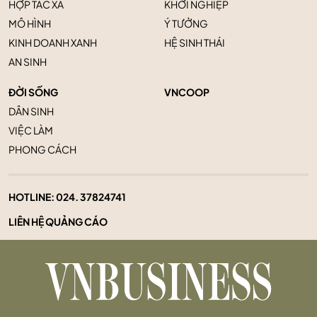
HỢP TÁC XÃ
KHỞI NGHIỆP
MÔ HÌNH
Ý TƯỞNG
KINH DOANH XANH
HỆ SINH THÁI
AN SINH
ĐỜI SỐNG
VNCOOP
DÂN SINH
VIỆC LÀM
PHONG CÁCH
HOTLINE:
024. 37824741
LIÊN HỆ QUẢNG CÁO