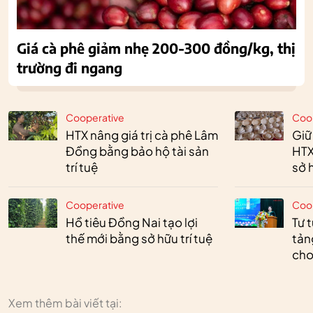
Giá cà phê giảm nhẹ 200-300 đồng/kg, thị
trường đi ngang
Cooperative
Coo
HTX nâng giá trị cà phê Lâm
Giữ
Đồng bằng bảo hộ tài sản
HTX
trí tuệ
sở h
Cooperative
Coo
Hồ tiêu Đồng Nai tạo lợi
Tư 
thế mới bằng sở hữu trí tuệ
tản
cho
Xem thêm bài viết tại: