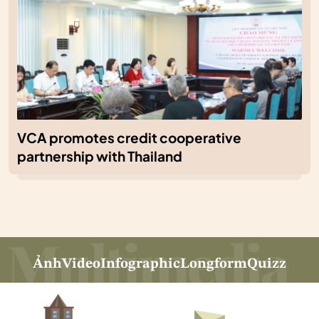
VCA promotes credit cooperative
partnership with Thailand
Ảnh
Video
Infographic
Longform
Quizz