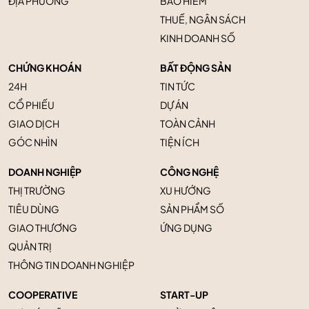
ĐỊA PHƯƠNG
BẢO HIỂM
THUẾ, NGÂN SÁCH
KINH DOANH SỐ
CHỨNG KHOÁN
BẤT ĐỘNG SẢN
24H
TIN TỨC
CỔ PHIẾU
DỰ ÁN
GIAO DỊCH
TOÀN CẢNH
GÓC NHÌN
TIỆN ÍCH
DOANH NGHIỆP
CÔNG NGHỆ
THỊ TRƯỜNG
XU HƯỚNG
TIÊU DÙNG
SẢN PHẨM SỐ
GIAO THƯƠNG
ỨNG DỤNG
QUẢN TRỊ
THÔNG TIN DOANH NGHIỆP
COOPERATIVE
START-UP