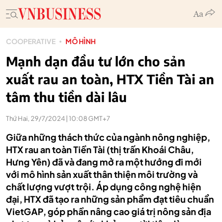
COOPERATIVE
MÔ HÌNH
Mạnh dạn đầu tư lớn cho sản
xuất rau an toàn, HTX Tiền Tài an
tâm thu tiền dài lâu
Thứ Hai, 29/7/2024 | 10:08 GMT+7
Giữa những thách thức của ngành nông nghiệp,
HTX rau an toàn Tiền Tài (thị trấn Khoái Châu,
Hưng Yên) đã và đang mở ra một hướng đi mới
với mô hình sản xuất thân thiện môi trường và
chất lượng vượt trội. Áp dụng công nghệ hiện
đại, HTX đã tạo ra những sản phẩm đạt tiêu chuẩn
VietGAP, góp phần nâng cao giá trị nông sản địa