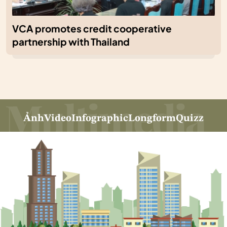
VCA promotes credit cooperative
partnership with Thailand
Ảnh
Video
Infographic
Longform
Quizz