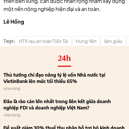
triển bền vững, cần được nhân rộng nhằm xây dựng
một nền nông nghiệp hiện đại và an toàn.
Lê Hồng
Tags:
HTX rau an toàn Tiền Tài
Hưng Yên
làm giàu
24h
Thủ tướng chỉ đạo nâng tỷ lệ vốn Nhà nước tại
VietinBank lên mức tối thiểu 65%
vừa xong
Đâu là rào cản lớn nhất trong liên kết giữa doanh
nghiệp FDI và doanh nghiệp Việt Nam?
vừa xong
Đề xuất giảm 30% thuế thu nhập hỗ trợ hộ kinh doanh