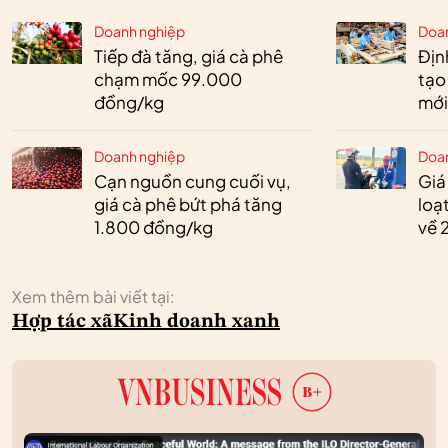
Doanh nghiệp
Doa
Tiếp đà tăng, giá cà phê
Định
chạm mốc 99.000
tạo
đồng/kg
mới
Doanh nghiệp
Doa
Cạn nguồn cung cuối vụ,
Giá
giá cà phê bứt phá tăng
loạ
1.800 đồng/kg
về 
Xem thêm bài viết tại:
Hợp tác xã
Kinh doanh xanh