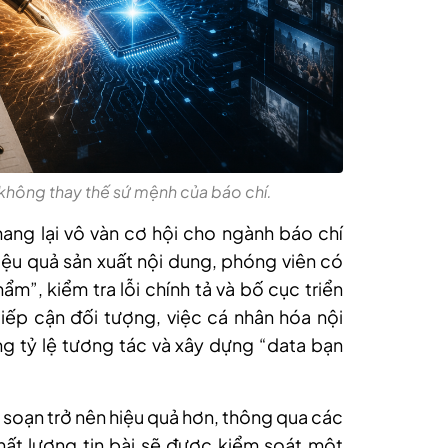
 không thay thế sứ mệnh của báo chí.
ang lại vô vàn cơ hội cho ngành báo chí
hiệu quả sản xuất nội dung, phóng viên có
hẩm”, kiểm tra lỗi chính tả và bố cục triển
 tiếp cận đối tượng, việc cá nhân hóa nội
g tỷ lệ tương tác và xây dựng “data bạn
òa soạn trở nên hiệu quả hơn, thông qua các
hất lượng tin bài sẽ được kiểm soát một