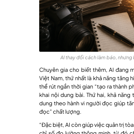
AI thay đổi cách làm báo, nhưng
Chuyên gia cho biết thêm, AI đang m
Việt Nam, thứ nhất là khả năng tăng 
thể rút ngắn thời gian “tạo ra thành p
khai nội dung bài. Thứ hai, khả năng
dung theo hành vi người đọc giúp tăn
đọc” chất lượng.
“Đặc biệt, AI còn giúp việc quản trị t
chỉ số đo lường thông minh, từ đó c