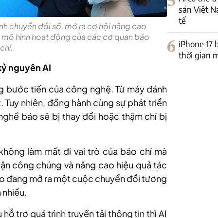
5
sản Việt N
tế
rình chuyển đổi số, mở ra cơ hội nâng cao
ới mô hình hoạt động của các cơ quan báo
6
iPhone 17 
chí.
thời gian 
kỷ nguyên AI
ững bước tiến của công nghệ. Từ máy đánh
t. Tuy nhiên, đồng hành cùng sự phát triển
nghề báo sẽ bị thay đổi hoặc thậm chí bị
hông làm mất đi vai trò của báo chí mà
cận công chúng và nâng cao hiệu quả tác
 tạo đang mở ra một cuộc chuyển đổi tương
 nhiều.
 trợ quá trình truyền tải thông tin thì AI