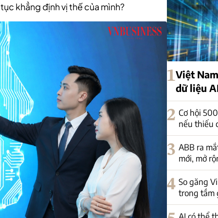
p tục khẳng định vị thế của mình?
1
Việt Nam
dữ liệu A
2
Cơ hội 500
nếu thiếu 
3
ABB ra mắt
mới, mở rộ
4
So găng V
trong tầm 
AI có thể 