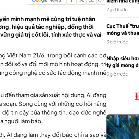
kiếm nhà cung
2 giờ trước
yển mình mạnh mẽ cùng trí tuệ nhân
ượng, hiệu quả tác nghiệp, đồng thời
Cục Thuế "tr
mỏng và thua 
ững giá trị cốt lõi, tính xác thực và vai
3 giờ trước
g Việt Nam 21/6, trong bối cảnh các cơ
Nhập siêu hơ
 đổi số và đổi mới mô hình hoạt động, trí
tỷ giá mỏng 
những công nghệ có sức tác động mạnh mẽ
3 giờ trước
liệu đến tham gia sản xuất nội dung, AI đang
a soạn. Song cùng với những cơ hội nâng
ề độ tin cậy của thông tin, đạo đức nghề
ủa người làm báo.
 AI đang làm thay đổi báo chí ra sao và