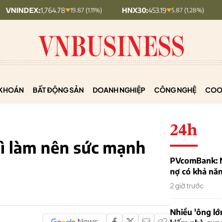
,764.78
HNX30:
453.19
HNXINDEX:
19.87 (1.11%)
5.87 (1.28%)
KHOÁN
BẤT ĐỘNG SẢN
DOANH NGHIỆP
CÔNG NGHỆ
COO
24h
gì làm nên sức mạnh
PVcomBank: Nh
nợ có khả nă
2 giờ trước
Nhiều 'ông lớ