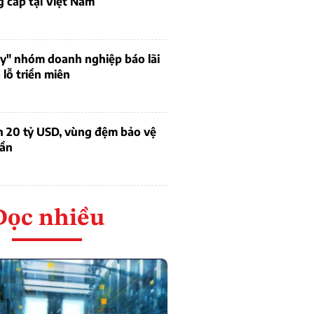
 cấp tại Việt Nam
uy" nhóm doanh nghiệp báo lãi
lỗ triền miên
n 20 tỷ USD, vùng đệm bảo vệ
dần
Đọc nhiều