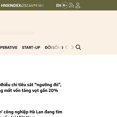
292.64
UPCOMINDEX:
127.17
VN
8.56 (2.84%)
+ 0.03 (+0.02%)
PERATIVE
START-UP
ĐỜI SỐNG
PODCAST
VNCOOP
iều chỉ tiêu sát “ngưỡng đỏ”,
ng mất vốn tăng vọt gần 20%
n' công nghiệp Hà Lan đang tìm