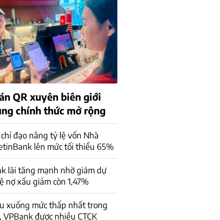
án QR xuyên biên giới
rung chính thức mở rộng
chỉ đạo nâng tỷ lệ vốn Nhà
ietinBank lên mức tối thiểu 65%
k lãi tăng mạnh nhờ giảm dự
lệ nợ xấu giảm còn 1,47%
ấu xuống mức thấp nhất trong
, VPBank được nhiều CTCK