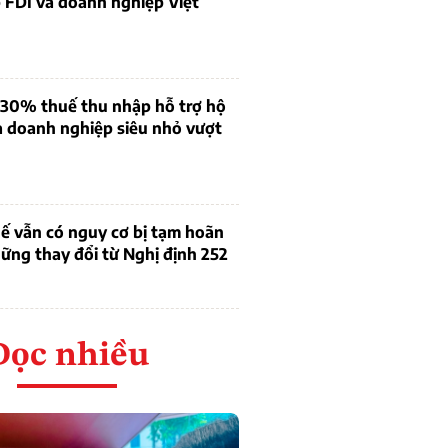
 FDI và doanh nghiệp Việt
 30% thuế thu nhập hỗ trợ hộ
à doanh nghiệp siêu nhỏ vượt
ế vẫn có nguy cơ bị tạm hoãn
ững thay đổi từ Nghị định 252
Đọc nhiều