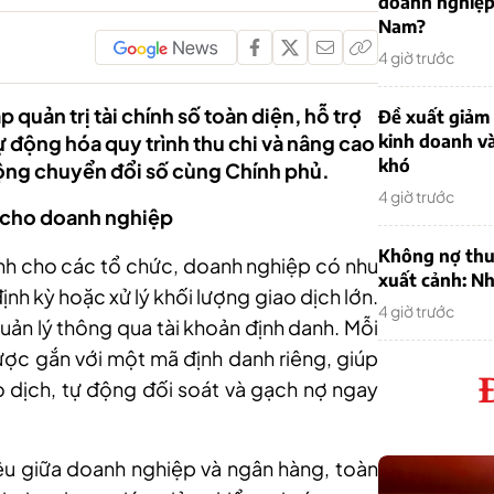
doanh nghiệp
Nam?
4 giờ trước
quản trị tài chính số toàn diện, hỗ trợ
Đề xuất giảm
 động hóa quy trình thu chi và nâng cao
kinh doanh v
khó
động chuyển đổi số cùng Chính phủ.
4 giờ trước
ện cho doanh nghiệp
Không nợ thu
nh cho các tổ chức, doanh nghiệp có nhu
xuất cảnh: Nh
định kỳ hoặc xử lý khối lượng giao dịch lớn.
4 giờ trước
quản lý thông qua tài khoản định danh. Mỗi
ợc gắn với một mã định danh riêng, giúp
 dịch, tự động đối soát và gạch nợ ngay
liệu giữa doanh nghiệp và ngân hàng, toàn