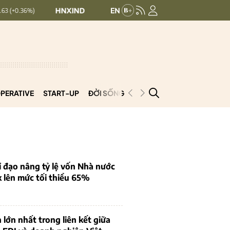
HNXINDEX:
293.44
UPCOMINDEX:
126.99
+ 0.25 (+0.09%)
PERATIVE
START-UP
ĐỜI SỐNG
PODCAST
VNCOOP
 đạo nâng tỷ lệ vốn Nhà nước
k lên mức tối thiểu 65%
 lớn nhất trong liên kết giữa