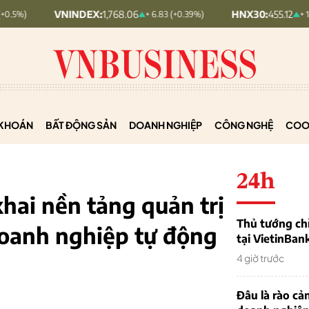
VNINDEX:
1,768.06
HNX30:
455.12
+ 6.83 (+0.39%)
+ 1.63 (+0.36%)
KHOÁN
BẤT ĐỘNG SẢN
DOANH NGHIỆP
CÔNG NGHỆ
COO
24h
hai nền tảng quản trị
Thủ tướng chỉ
 doanh nghiệp tự động
tại VietinBan
4 giờ trước
Đâu là rào cản