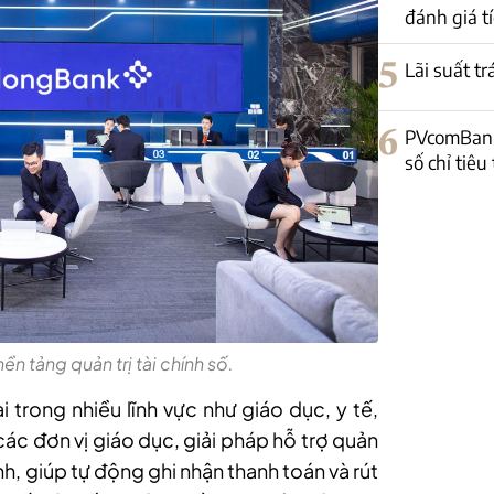
đánh giá tí
5
Lãi suất t
6
PVcomBank
số chỉ tiêu
ền tảng quản trị tài chính số.
 trong nhiều lĩnh vực như giáo dục, y tế,
 các đơn vị giáo dục, giải pháp hỗ trợ quản
nh, giúp tự động ghi nhận thanh toán và rút