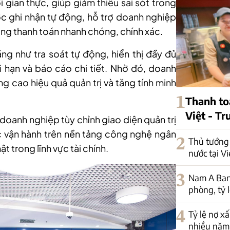
 gian thực, giúp giảm thiểu sai sót trong
ợc ghi nhận tự động, hỗ trợ doanh nghiệp
ạng thanh toán nhanh chóng, chính xác.
ng như tra soát tự động, hiển thị đầy đủ
dài hạn và báo cáo chi tiết. Nhờ đó, doanh
ng cao hiệu quả quản trị và tăng tính minh
1
Thanh to
Việt - T
doanh nghiệp tùy chỉnh giao diện quản trị
c vận hành trên nền tảng công nghệ ngân
2
Thủ tướng 
 trong lĩnh vực tài chính.
nước tại V
3
Nam A Ban
phòng, tỷ 
4
Tỷ lệ nợ x
nhiều năm