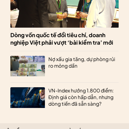
Dòng vốn quốc tế đổi tiêu chí, doanh
nghiệp Việt phải vượt ‘bài kiểm tra’ mới
Nợ xấu gia tăng, dự phòng rủi
ro mỏng dần
VN-Index hướng 1.800 điểm:
Định giá còn hấp dẫn, nhưng
dòng tiền đã sẵn sàng?