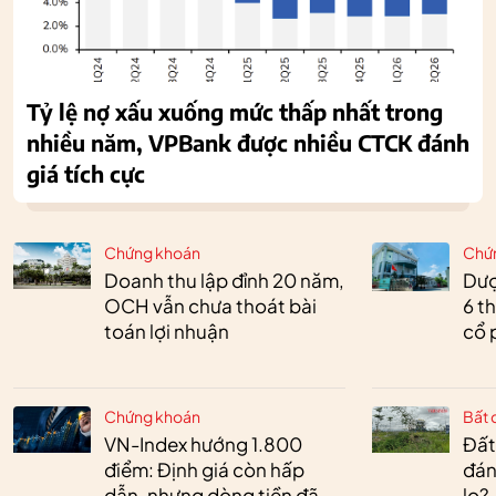
Tỷ lệ nợ xấu xuống mức thấp nhất trong
nhiều năm, VPBank được nhiều CTCK đánh
giá tích cực
Chứng khoán
Chứ
Doanh thu lập đỉnh 20 năm,
Dượ
OCH vẫn chưa thoát bài
6 t
toán lợi nhuận
cổ 
Chứng khoán
Bất 
VN-Index hướng 1.800
Đất
điểm: Định giá còn hấp
đán
dẫn, nhưng dòng tiền đã
lo?