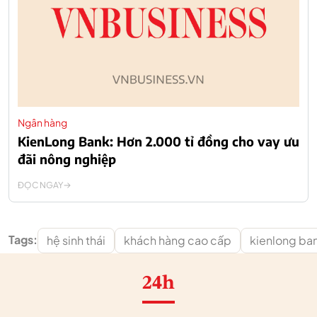
Ngân hàng
KienLong Bank: Hơn 2.000 tỉ đồng cho vay ưu
đãi nông nghiệp
ĐỌC NGAY
Tags:
hệ sinh thái
khách hàng cao cấp
kienlong ba
24h