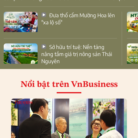
Đưa thổ cẩm Mường Hoa lên
"xa lộ số"
Sở hữu trí tuệ: Nền tảng
nâng tầm giá trị nông sản Thái
Nguyên
Nổi bật
trên VnBusiness