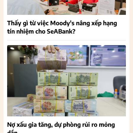
Thấy gì từ việc Moody's nâng xếp hạng
tín nhiệm cho SeABank?
Nợ xấu gia tăng, dự phòng rủi ro mỏng
dần