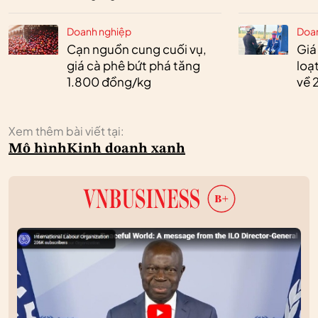
Doanh nghiệp
Doa
Cạn nguồn cung cuối vụ,
Giá
giá cà phê bứt phá tăng
loạ
1.800 đồng/kg
về 
Xem thêm bài viết tại:
Mô hình
Kinh doanh xanh