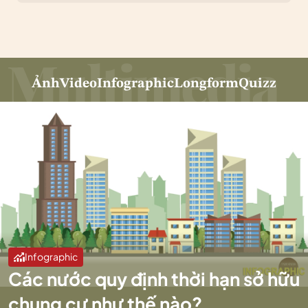
Ảnh
Video
Infographic
Longform
Quizz
Infographic
Các nước quy định thời hạn sở hữu
chung cư như thế nào?