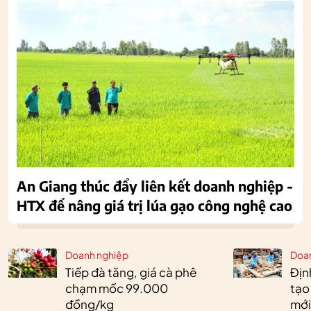
An Giang thúc đẩy liên kết doanh nghiệp -
HTX để nâng giá trị lúa gạo công nghệ cao
Doanh nghiệp
Doa
Tiếp đà tăng, giá cà phê
Định
chạm mốc 99.000
tạo
đồng/kg
mới