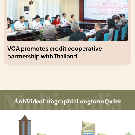
VCA promotes credit cooperative
partnership with Thailand
Ảnh
Video
Infographic
Longform
Quizz