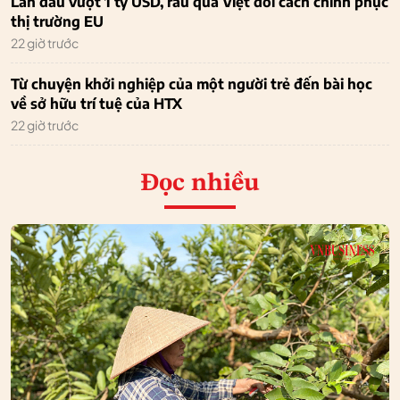
Lần đầu vượt 1 tỷ USD, rau quả Việt đổi cách chinh phục
thị trường EU
22 giờ trước
Từ chuyện khởi nghiệp của một người trẻ đến bài học
về sở hữu trí tuệ của HTX
22 giờ trước
Đọc nhiều