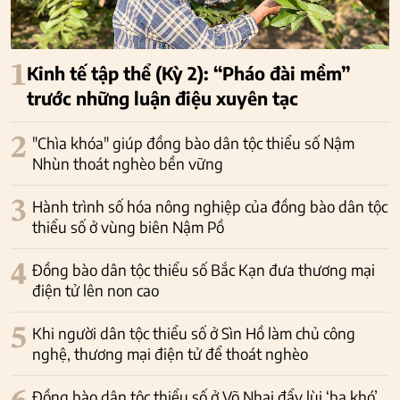
1
Kinh tế tập thể (Kỳ 2): “Pháo đài mềm”
trước những luận điệu xuyên tạc
2
"Chìa khóa" giúp đồng bào dân tộc thiểu số Nậm
Nhùn thoát nghèo bền vững
3
Hành trình số hóa nông nghiệp của đồng bào dân tộc
thiểu số ở vùng biên Nậm Pồ
4
Đồng bào dân tộc thiểu số Bắc Kạn đưa thương mại
điện tử lên non cao
5
Khi người dân tộc thiểu số ở Sìn Hồ làm chủ công
nghệ, thương mại điện tử để thoát nghèo
Đồng bào dân tộc thiểu số ở Võ Nhai đẩy lùi ‘ba khó’