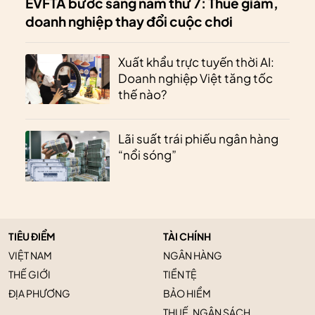
EVFTA bước sang năm thứ 7: Thuế giảm,
doanh nghiệp thay đổi cuộc chơi
Xuất khẩu trực tuyến thời AI:
Doanh nghiệp Việt tăng tốc
thế nào?
Lãi suất trái phiếu ngân hàng
“nổi sóng”
TIÊU ĐIỂM
TÀI CHÍNH
VIỆT NAM
NGÂN HÀNG
THẾ GIỚI
TIỀN TỆ
ĐỊA PHƯƠNG
BẢO HIỂM
THUẾ, NGÂN SÁCH