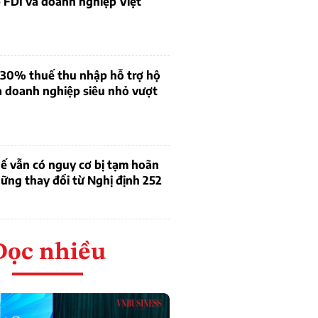
 FDI và doanh nghiệp Việt
 30% thuế thu nhập hỗ trợ hộ
à doanh nghiệp siêu nhỏ vượt
ế vẫn có nguy cơ bị tạm hoãn
ững thay đổi từ Nghị định 252
Đọc nhiều