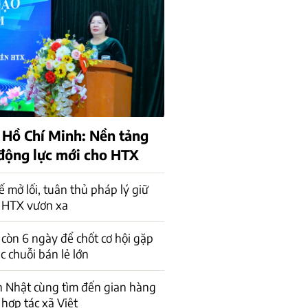
 Hồ Chí Minh: Nền tảng
 động lực mới cho HTX
ế mở lối, tuân thủ pháp lý giữ
 HTX vươn xa
 còn 6 ngày để chốt cơ hội gặp
ác chuỗi bán lẻ lớn
n Nhật cùng tìm đến gian hàng
 hợp tác xã Việt