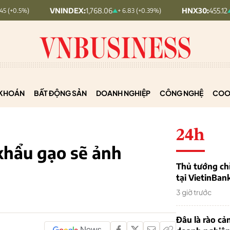
VNINDEX:
1,768.06
HNX30:
455.12
+ 6.83 (+0.39%)
+ 1.63 (+0.3
KHOÁN
BẤT ĐỘNG SẢN
DOANH NGHIỆP
CÔNG NGHỆ
COO
24h
khẩu gạo sẽ ảnh
Thủ tướng chỉ
tại VietinBan
3 giờ trước
Đâu là rào cản