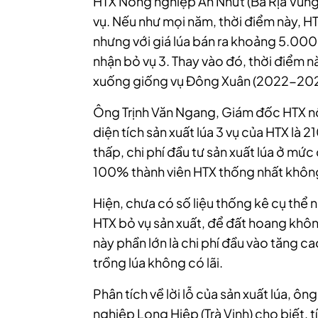
HTX Nông nghiệp An Nhứt (Bà Rịa Vũng 
vụ. Nếu như mọi năm, thời điểm này, HT
nhưng với giá lúa bán ra khoảng 5.0
nhận bỏ vụ 3. Thay vào đó, thời điểm n
xuống giống vụ Đông Xuân (2022-20
Ông Trịnh Văn Ngang, Giám đốc HTX nô
diện tích sản xuất lúa 3 vụ của HTX là 2
thấp, chi phí đầu tư sản xuất lúa ở mức 
100% thành viên HTX thống nhất không
Hiện, chưa có số liệu thống kê cụ thể 
HTX bỏ vụ sản xuất, để đất hoang khô
này phần lớn là chi phí đầu vào tăng c
trồng lúa không có lãi.
Phân tích về lời lỗ của sản xuất lúa, 
nghiệp Long Hiệp (Trà Vinh) cho biết, t