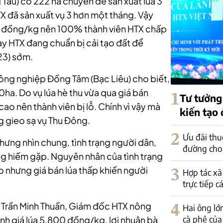
Tàu) có 222 ha chuyên để sản xuất lúa 3
X đã sản xuất vụ 3 hơn một tháng. Vậy
00 đồng/kg nên 100% thành viên HTX chấp
ày HTX đang chuẩn bị cải tạo đất để
23) sớm.
ng nghiệp Đồng Tâm (Bạc Liêu) cho biết,
10ha. Do vụ lúa hè thu vừa qua giá bán
1
Tư tưởng
cao nên thành viên bị lỗ. Chính vì vậy mà
kiến tạo
 gieo sạ vụ Thu Đông.
2
Ưu đãi thu
nhưng nhìn chung, tình trạng người dân,
đường cho
ng hiếm gặp. Nguyên nhân của tình trạng
ao nhưng giá bán lúa thấp khiến người
3
Hợp tác xã
trực tiếp c
ông Trần Minh Thuần, Giám đốc HTX nông
4
Hai ông lớ
cà phê của
ính giá lúa 5.800 đồng/kg, lợi nhuận bà