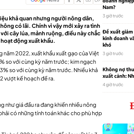
doanh nghiệp
Nam?
3 giờ trước
 hiệu khả quan nhưng người nông dân,
không có lãi. Chính vì vậy mới xảy ra tình
Đề xuất giảm
 với cây lúa, mảnh ruộng, điều này chắc
kinh doanh v
i hoạt động xuất khẩu.
khó
g năm 2022, xuất khẩu xuất gạo của Việt
3 giờ trước
3% so với cùng kỳ năm trước; kim ngạch
,3% so với cùng kỳ năm trước. Nhiều khả
Không nợ thu
xuất cảnh: Nh
 vượt kế hoạch đề ra.
4 giờ trước
g như giá đầu ra đang khiến nhiều nông
phải có những tính toán khác cho phù hợp