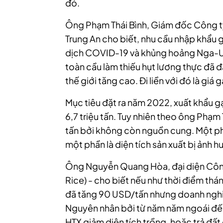
đó.
Ông Phạm Thái Bình, Giám đốc Công 
Trung An cho biết, nhu cầu nhập khẩu 
dịch COVID-19 và khủng hoảng Nga-Uk
toàn cầu làm thiếu hụt lương thực đã 
thế giới tăng cao. Đi liền với đó là giá
Mục tiêu đặt ra năm 2022, xuất khẩu 
6,7 triệu tấn. Tuy nhiên theo ông Phạm 
tấn bởi không còn nguồn cung. Một ph
một phần là diện tích sản xuất bị ảnh 
Ông Nguyễn Quang Hòa, đại diện Côn
Rice) - cho biết nếu như thời điểm thá
đã tăng 90 USD/tấn nhưng doanh ngh
Nguyên nhân bởi từ năm năm ngoái đến
HTX giảm diện tích trồng, hoặc trả đất