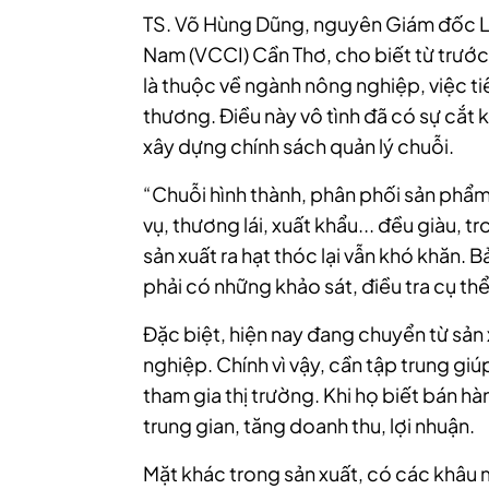
TS. Võ Hùng Dũng, nguyên Giám đốc L
Nam (VCCI) Cần Thơ, cho biết từ trước
là thuộc về ngành nông nghiệp, việc t
thương. Điều này vô tình đã có sự cắt k
xây dựng chính sách quản lý chuỗi.
“Chuỗi hình thành, phân phối sản phẩm
vụ, thương lái, xuất khẩu... đều giàu, t
sản xuất ra hạt thóc lại vẫn khó khăn. 
phải có những khảo sát, điều tra cụ th
Đặc biệt, hiện nay đang chuyển từ sản
nghiệp. Chính vì vậy, cần tập trung gi
tham gia thị trường. Khi họ biết bán h
trung gian, tăng doanh thu, lợi nhuận.
Mặt khác trong sản xuất, có các khâu 