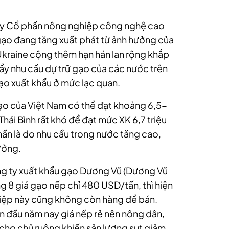
ty Cổ phần nông nghiệp công nghệ cao
gạo đang tăng xuất phát từ ảnh hưởng của
raine cộng thêm hạn hán lan rộng khắp
đẩy nhu cầu dự trữ gạo của các nước trên
 gạo xuất khẩu ở mức lạc quan.
gạo của Việt Nam có thể đạt khoảng 6,5-
Thái Bình rất khó để đạt mức XK 6,7 triệu
ần là do nhu cầu trong nước tăng cao,
hưởng.
g ty xuất khẩu gạo Dương Vũ (Dương Vũ
ng 8 giá gạo nếp chỉ 480 USD/tấn, thì hiện
iệp này cũng không còn hàng để bán.
 đầu năm nay giá nếp rẻ nên nông dân,
 cho chủ ruộng khiến sản lượng sụt giảm.