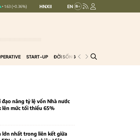
HNXINDEX:
293.44
UPCOMINDEX:
126.99
6%)
+ 0.25 (+0.09%)
PERATIVE
START-UP
ĐỜI SỐNG
PODCAST
VNCOOP
 đạo nâng tỷ lệ vốn Nhà nước
k lên mức tối thiểu 65%
 lớn nhất trong liên kết giữa