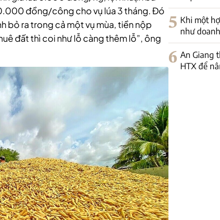
.000 đồng/công cho vụ lúa 3 tháng. Đó
5
Khi một hợ
nh bỏ ra trong cả một vụ mùa, tiền nộp
như doanh
huê đất thì coi như lỗ càng thêm lỗ”, ông
6
An Giang t
HTX để nân