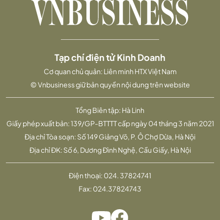
Tạp chí điện tử Kinh Doanh
Cơ quan chủ quản: Liên minh HTX Việt Nam
© Vnbusiness giữ bản quyền nội dung trên website
Tổng Biên tập: Hà Linh
Giấy phép xuất bản: 139/GP-BTTTT cấp ngày 04 tháng 3 năm 2021
Địa chỉ Tòa soạn: Số 149 Giảng Võ, P. Ô Chợ Dừa, Hà Nội
Địa chỉ ĐK: Số 6, Dương Đình Nghệ, Cầu Giấy, Hà Nội
Điện thoại:
024. 37824741
Fax:
024.37824743