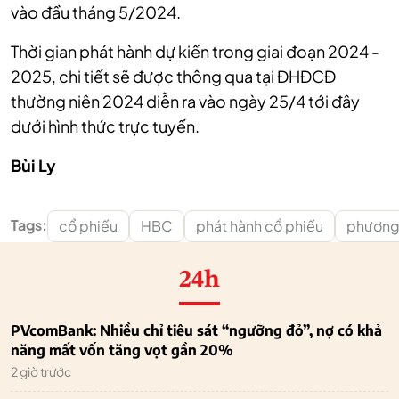
vào đầu tháng 5/2024.
Thời gian phát hành dự kiến trong giai đoạn 2024 -
2025, chi tiết sẽ được thông qua tại ĐHĐCĐ
thường niên 2024 diễn ra vào ngày 25/4 tới đây
dưới hình thức trực tuyến.
Bùi Ly
Tags:
cổ phiếu
HBC
phát hành cổ phiếu
phương 
24h
PVcomBank: Nhiều chỉ tiêu sát “ngưỡng đỏ”, nợ có khả
năng mất vốn tăng vọt gần 20%
2 giờ trước