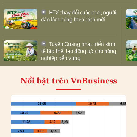
HTX thay đổi cuộc chơi, người
dân làm nông theo cách mới
Tuyên Quang phát triển kinh
tế tập thể, tạo động lực cho nông
nghiệp bền vững
Nổi bật
trên VnBusiness