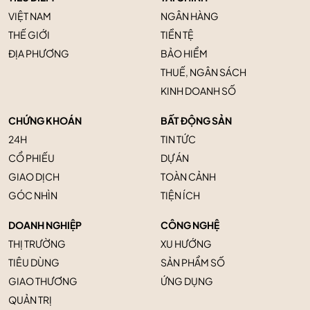
VIỆT NAM
NGÂN HÀNG
THẾ GIỚI
TIỀN TỆ
ĐỊA PHƯƠNG
BẢO HIỂM
THUẾ, NGÂN SÁCH
KINH DOANH SỐ
CHỨNG KHOÁN
BẤT ĐỘNG SẢN
24H
TIN TỨC
CỔ PHIẾU
DỰ ÁN
GIAO DỊCH
TOÀN CẢNH
GÓC NHÌN
TIỆN ÍCH
DOANH NGHIỆP
CÔNG NGHỆ
THỊ TRƯỜNG
XU HƯỚNG
TIÊU DÙNG
SẢN PHẨM SỐ
GIAO THƯƠNG
ỨNG DỤNG
QUẢN TRỊ