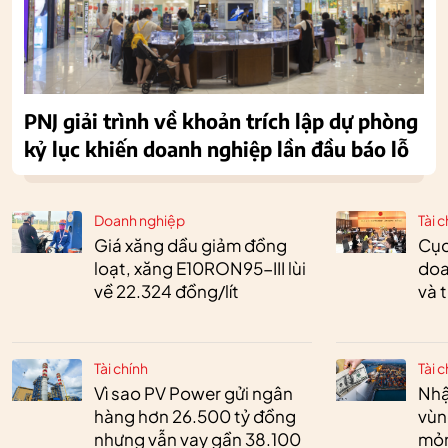
PNJ giải trình về khoản trích lập dự phòng
kỷ lục khiến doanh nghiệp lần đầu báo lỗ
Doanh nghiệp
Tài c
Giá xăng dầu giảm đồng
Cục
loạt, xăng E10RON95-III lùi
doa
về 22.324 đồng/lít
và 
Tài chính
Tài c
Vì sao PV Power gửi ngân
Nhậ
hàng hơn 26.500 tỷ đồng
vùn
nhưng vẫn vay gần 38.100
mỏ