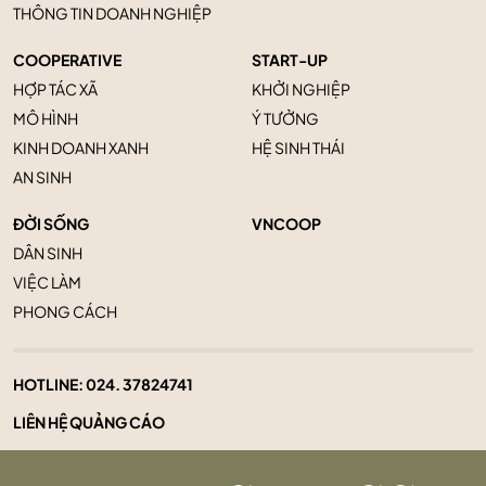
THÔNG TIN DOANH NGHIỆP
COOPERATIVE
START-UP
HỢP TÁC XÃ
KHỞI NGHIỆP
MÔ HÌNH
Ý TƯỞNG
KINH DOANH XANH
HỆ SINH THÁI
AN SINH
ĐỜI SỐNG
VNCOOP
DÂN SINH
VIỆC LÀM
PHONG CÁCH
HOTLINE:
024. 37824741
LIÊN HỆ QUẢNG CÁO