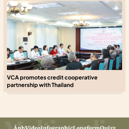
VCA promotes credit cooperative
partnership with Thailand
Ảnh
Video
Infographic
Longform
Quizz