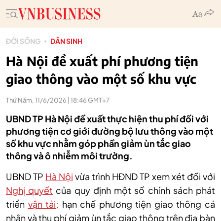
ĐỜI SỐNG
DÂN SINH
Hà Nội đề xuất phí phương tiện
giao thông vào một số khu vực
Thứ Năm, 11/6/2026 | 18:46 GMT+7
UBND TP Hà Nội đề xuất thực hiện thu phí đối với
phương tiện cơ giới đường bộ lưu thông vào một
số khu vực nhằm góp phần giảm ùn tắc giao
thông và ô nhiễm môi trường.
UBND TP
Hà Nội
vừa trình HĐND TP xem xét đối với
Nghị quyết
của quy định một số chính sách phát
triển
vận tải
; hạn chế phương tiện giao thông cá
nhân và thu phí giảm ùn tắc giao thông trên địa bàn