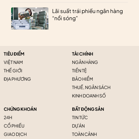
Lãi suất trái phiếu ngân hàng
“nổi sóng”
TIÊU ĐIỂM
TÀI CHÍNH
VIỆT NAM
NGÂN HÀNG
THẾ GIỚI
TIỀN TỆ
ĐỊA PHƯƠNG
BẢO HIỂM
THUẾ, NGÂN SÁCH
KINH DOANH SỐ
CHỨNG KHOÁN
BẤT ĐỘNG SẢN
24H
TIN TỨC
CỔ PHIẾU
DỰ ÁN
GIAO DỊCH
TOÀN CẢNH