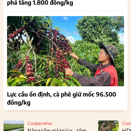
phá tăng 1.800 đồng/kg
Lực cầu ổn định, cà phê giữ mốc 96.500
đồng/kg
Cooperative
Coo
Nâng tầm giá trị lúa - tôm
HTX