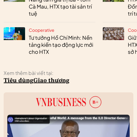
Cà Mau, HTX tạo tài sản trí
Đồn
tuệ
trí 
Cooperative
Coo
Tư tưởng Hồ Chí Minh: Nền
Giữ
tảng kiến tạo động lực mới
HTX
cho HTX
sở h
Xem thêm bài viết tại:
Tiêu dùng
Giao thương