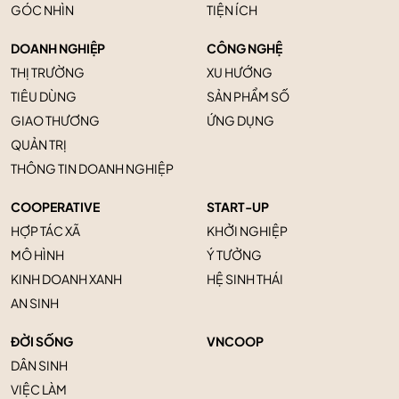
GÓC NHÌN
TIỆN ÍCH
DOANH NGHIỆP
CÔNG NGHỆ
THỊ TRƯỜNG
XU HƯỚNG
TIÊU DÙNG
SẢN PHẨM SỐ
GIAO THƯƠNG
ỨNG DỤNG
QUẢN TRỊ
THÔNG TIN DOANH NGHIỆP
COOPERATIVE
START-UP
HỢP TÁC XÃ
KHỞI NGHIỆP
MÔ HÌNH
Ý TƯỞNG
KINH DOANH XANH
HỆ SINH THÁI
AN SINH
ĐỜI SỐNG
VNCOOP
DÂN SINH
VIỆC LÀM