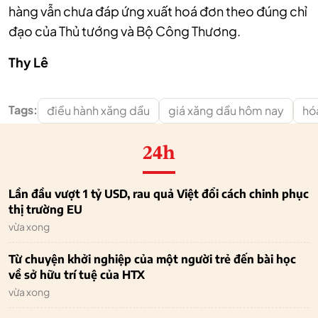
hàng vẫn chưa đáp ứng xuất hoá đơn theo đúng chỉ
đạo của Thủ tướng và Bộ Công Thương.
Thy Lê
Tags:
điều hành xăng dầu
giá xăng dầu hôm nay
hó
24h
Lần đầu vượt 1 tỷ USD, rau quả Việt đổi cách chinh phục
thị trường EU
vừa xong
Từ chuyện khởi nghiệp của một người trẻ đến bài học
về sở hữu trí tuệ của HTX
vừa xong