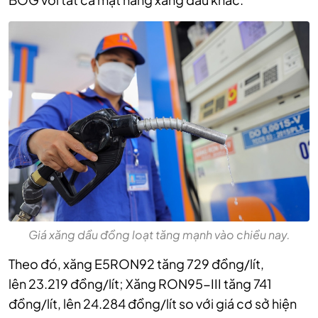
Giá xăng dầu đồng loạt tăng mạnh vào chiều nay.
Theo đó, xăng E5RON92
tăng 729 đồng/lít,
lên
23.219 đồng/lít;
Xăng RON95-III
tăng 741
đồng/lít, lên
24.284 đồng/lít so với giá cơ sở hiện