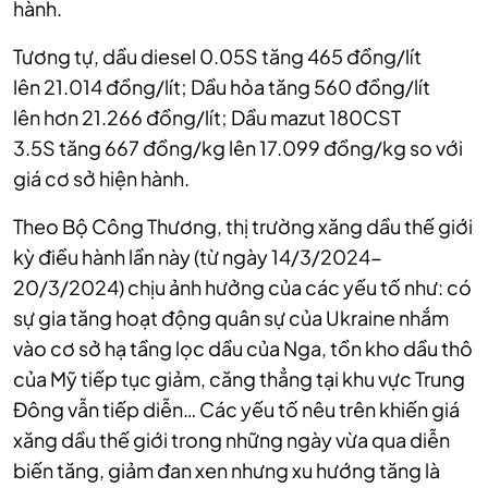
hành.
Tương tự, d
ầu diesel 0.05S
tăng 465 đồng/lít
lên
21.014 đồng/lít;
Dầu hỏa
tăng 560 đồng/lít
lên
hơn 21.266 đồng/lít;
Dầu mazut 180CST
3.5S
tăng 667 đồng/kg lên
17.099 đồng/kg so với
giá cơ sở hiện hành.
Theo Bộ Công Thương, thị trường xăng dầu thế giới
kỳ điều hành lần này (từ ngày 14/3/2024-
20/3/2024) chịu ảnh hưởng của các yếu tố như: có
sự gia tăng hoạt động quân sự của Ukraine nhắm
vào cơ sở hạ tầng lọc dầu của Nga, tồn kho dầu thô
của Mỹ tiếp tục giảm, căng thẳng tại khu vực Trung
Đông vẫn tiếp diễn… Các yếu tố nêu trên khiến giá
xăng dầu thế giới trong những ngày vừa qua diễn
biến tăng, giảm đan xen nhưng xu hướng tăng là