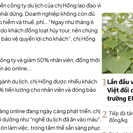
ến công ty du lịch của chị Hồng lao đao vì
 phải dừng. Doanh nghiệp không còn đủ
ảo hiểm và thuế, phí… “Ngay như tháng 6
 do khách đồng loạt hủy tour, nên chúng
ục bảo vệ quyền lợi cho khách”, chị Hồng
ông ty và giảm 50% nhân viên, đồng thời
 áo online...
1
Lần đầu v
gành du lịch, chị Hồng được nhiều khách
Việt đổi 
% tiền lương cho nhân viên và đóng bảo
trường E
àng online đang ngày càng phát triển, chị
2
Tiếp đà tă
ì dường như "nghề du lịch đã ăn vào máu".
đồng/kg
còn làm việc, trong tâm thế sẵn sàng phục