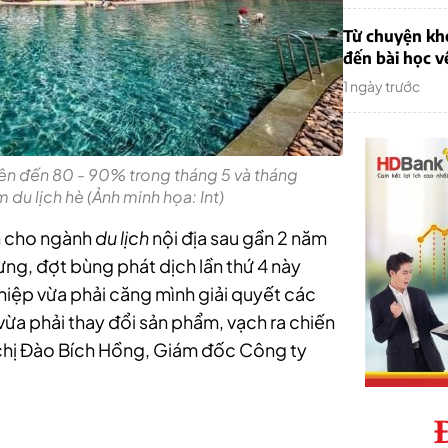
Từ chuyện khở
đến bài học v
1 ngày trước
lên đến 80 - 90% trong tháng 5 và tháng
du lịch hè (Ảnh minh họa: Int)
ch cho ngành
du lịch
nội địa sau gần 2 năm
ưng, đợt bùng phát dịch lần thứ 4 này
iệp vừa phải căng mình giải quyết các
vừa phải thay đổi sản phẩm, vạch ra chiến
chị Đào Bích Hồng, Giám đốc Công ty