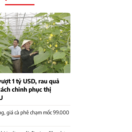
ượt 1 tỷ USD, rau quả
cách chinh phục thị
U
ng, giá cà phê chạm mốc 99.000