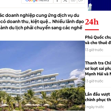
các doanh nghiệp cung ứng dịch vụ du
24h
g có doanh thu, kiệt quệ… Nhiều lãnh đạo
ành du lịch phải chuyển sang các nghề
Phú Quốc chu
và cho thuê đ
13 giờ trước
Thanh tra Ch
sơ loạt sai ph
Mạnh Hải và 
13 giờ trước
Lần đầu vượt 
chinh phục th
1 ngày trước