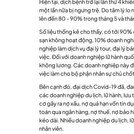
Hiện tại, dịch bệnh trở lại lần thứ 4 kh
một lần nữa bị ngưng trệ. Do tâm lý lo 
lên đến 80 - 90% trong tháng 5 và thá
Số liệu thống kê cho thấy, có tới 90%
sạn không hoạt động, 10% doanh ngh
nghiệp làm dịch vụ đại lý tour, đại lý
việc. Đối với doanh nghiệp lữ hành qu
không lương. Các doanh nghiệp này đan
việc làm cho bộ phận nhân sự chủ chốt
Bên cạnh đó, đại dịch Covid-19 đã, đan
các doanh nghiệp du lịch, lữ hành, lưu
cơ gây ra nợ xấu, nợ quá hạn vốn tín 
toán qua ngân hàng, nợ thuế, nợ bảo hi
kéo dài. Nhiều doanh nghiệp du lịch, l
nhân viên.