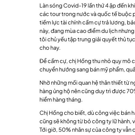
Làn sóng Covid-19 lần thứ 4 ập đến khi
các tour trong nước và quốc tế buộc
tiềm lực tài chính cầm cự trả lương, b
này, đang mùa cao điểm du lịch nhưng
tôi chủ yếu tập trung giải quyết thủ t
cho hay.
Để cầm cự, chị Hồng thu nhỏ quy mô c
chuyển hướng sang bán mỹ phẩm, quần
Nhờ những mối quan hệ thân thiết từ n
hàng ủng hộ nên cũng duy trì được 70
hiểm hàng tháng.
Chị Hồng cho biết, dù công việc bán h
cũng sẽ không từ bỏ công ty lữ hành, v
Tới giờ, 50% nhân sự của công ty vẫn 