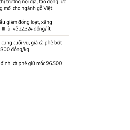
 thị trường nội địa, tạo động lực
g mới cho ngành gỗ Việt
ầu giảm đồng loạt, xăng
I lùi về 22.324 đồng/lít
cung cuối vụ, giá cà phê bứt
1.800 đồng/kg
 định, cà phê giữ mốc 96.500