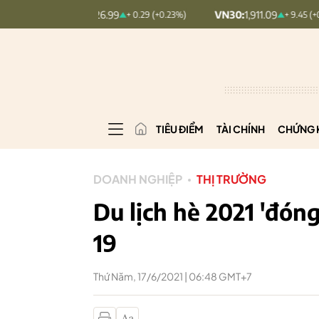
DEX:
126.99
VN30:
1,911.09
VNI
+ 0.29 (+0.23%)
+ 9.45 (+0.5%)
TIÊU ĐIỂM
TÀI CHÍNH
CHỨNG 
DOANH NGHIỆP
THỊ TRƯỜNG
Du lịch hè 2021 'đóng
19
Thứ Năm, 17/6/2021 | 06:48 GMT+7