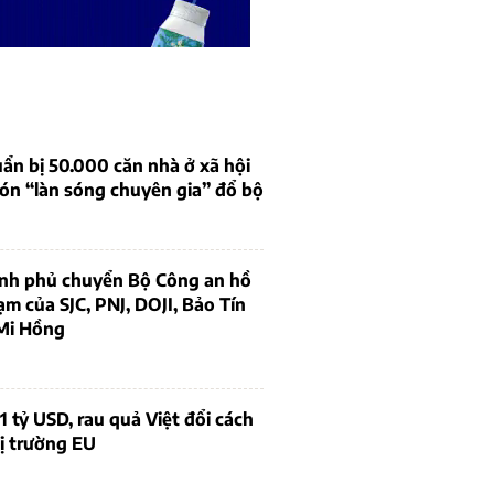
ẩn bị 50.000 căn nhà ở xã hội
ón “làn sóng chuyên gia” đổ bộ
ính phủ chuyển Bộ Công an hồ
ạm của SJC, PNJ, DOJI, Bảo Tín
Mi Hồng
1 tỷ USD, rau quả Việt đổi cách
ị trường EU