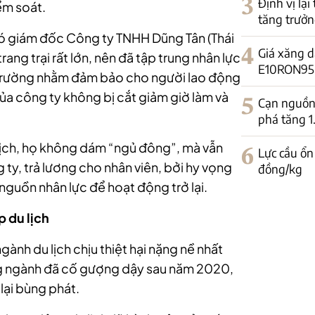
3
Định vị lại
ểm soát.
tăng trưởn
ó giám đốc Công ty TNHH Dũng Tân (Thái
4
Giá xăng d
ang trại rất lớn, nên đã tập trung nhân lực
E10RON95-II
 trường nhằm đảm bảo cho người lao động
 của công ty không bị cắt giảm giờ làm và
5
Cạn nguồn 
phá tăng 
lịch, họ không dám “ngủ đông”, mà vẫn
6
Lực cầu ổn
 ty, trả lương cho nhân viên, bởi hy vọng
đồng/kg
nguồn nhân lực để hoạt động trở lại.
 du lịch
gành du lịch chịu thiệt hại nặng nề nhất
g ngành đã cố gượng dậy sau năm 2020,
lại bùng phát.