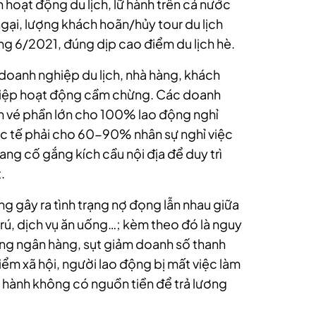
iến hoạt động du lịch, lữ hành trên cả nước
ngại, lượng khách hoãn/hủy tour du lịch
ng 6/2021, đúng dịp cao điểm du lịch hè.
 doanh nghiệp du lịch, nhà hàng, khách
iệp hoạt động cầm chừng. Các doanh
 bán vé phần lớn cho 100% lao động nghỉ
ốc tế phải cho 60-90% nhân sự nghỉ việc
g cố gắng kích cầu nội địa để duy trì
.
g gây ra tình trạng nợ đọng lẫn nhau giữa
 trú, dịch vụ ăn uống…; kèm theo đó là nguy
dụng ngân hàng, sụt giảm doanh số thanh
ểm xã hội, người lao động bị mất việc làm
ữ hành không có nguồn tiền để trả lương