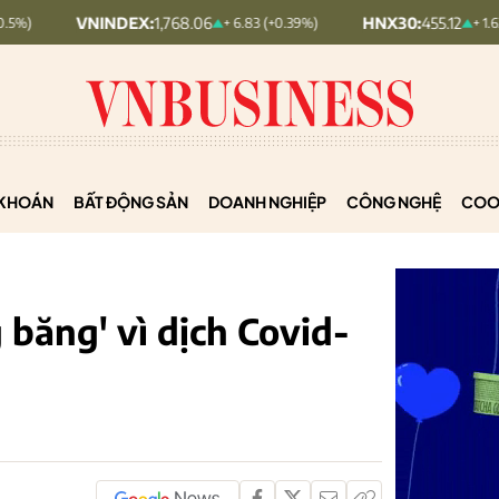
NDEX:
1,768.06
HNX30:
455.12
+ 6.83 (+0.39%)
+ 1.63 (+0.36%)
KHOÁN
BẤT ĐỘNG SẢN
DOANH NGHIỆP
CÔNG NGHỆ
COO
 băng' vì dịch Covid-