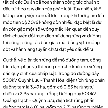
tất cả các Dự án đã hoàn thành công tác chuẩn bị
đầu tư theo quy định của pháp luật. Tuy nhiên,
khối
lượng công việc còn rất lớn, trong khi thời gian đến
mốc tiến độ 30/6 không còn nhiều, đặc biệt là dự
án còn gặp một số vướng mắc liên quan đến quy
định chuyển đổi mục đích sử dụng rừng và đường
thi công; công tác bàn giao mặt bằng vị trí móng
cột và hành lang tuyến chưa đạt yêu cầu đề ra.
Cụ thể, về diện tích rừng để mở đường tạm, công
trình tạm phục vụ thi công còn khó khăn do vướng
các quy định của pháp luật. Trong đó đường dây
500kV Quỳnh Lưu – Thanh Hóa, diện tích rừng phần
đường tạm là 3,49 ha, gồm có 0,53 ha rừng tự
nhiên và 2,95 ha rừng trồng; Đường dây 500kV
Quảng Trạch – Quỳnh Lưu, diện tích rừng phần
đường tạm là 6,01 ha, gồm có 2,71 ha rừng tự nhiên