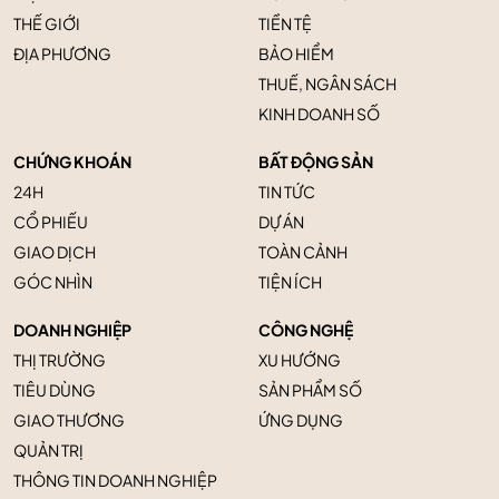
THẾ GIỚI
TIỀN TỆ
ĐỊA PHƯƠNG
BẢO HIỂM
THUẾ, NGÂN SÁCH
KINH DOANH SỐ
CHỨNG KHOÁN
BẤT ĐỘNG SẢN
24H
TIN TỨC
CỔ PHIẾU
DỰ ÁN
GIAO DỊCH
TOÀN CẢNH
GÓC NHÌN
TIỆN ÍCH
DOANH NGHIỆP
CÔNG NGHỆ
THỊ TRƯỜNG
XU HƯỚNG
TIÊU DÙNG
SẢN PHẨM SỐ
GIAO THƯƠNG
ỨNG DỤNG
QUẢN TRỊ
THÔNG TIN DOANH NGHIỆP