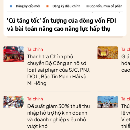
'Cú tăng tốc' ấn tượng của dòng vốn FDI
và bài toán nâng cao năng lực hấp thụ
Tài chính
Tài c
Thanh tra Chính phủ
Giá
chuyển Bộ Công an hồ sơ
hóa
loạt sai phạm của SJC, PNJ,
cao
DOJI, Bảo Tín Mạnh Hải và
Mi Hồng
Tài chính
Tài c
Đề xuất giảm 30% thuế thu
Thủ
nhập hỗ trợ hộ kinh doanh
lệ 
và doanh nghiệp siêu nhỏ
Vie
vượt khó
thi