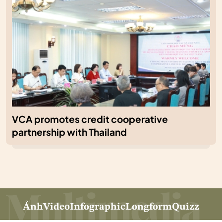
VCA promotes credit cooperative
partnership with Thailand
Ảnh
Video
Infographic
Longform
Quizz