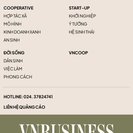
COOPERATIVE
START-UP
HỢP TÁC XÃ
KHỞI NGHIỆP
MÔ HÌNH
Ý TƯỞNG
KINH DOANH XANH
HỆ SINH THÁI
AN SINH
ĐỜI SỐNG
VNCOOP
DÂN SINH
VIỆC LÀM
PHONG CÁCH
HOTLINE:
024. 37824741
LIÊN HỆ QUẢNG CÁO