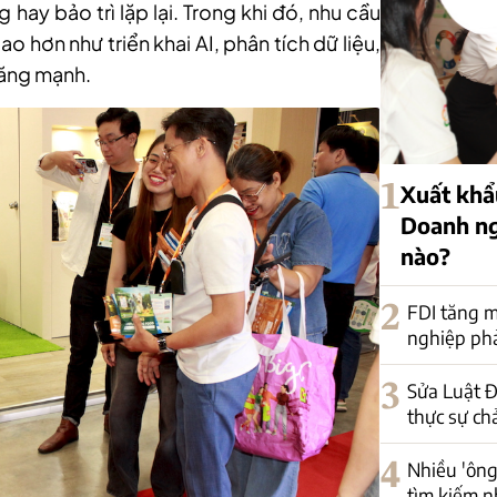
 hay bảo trì lặp lại. Trong khi đó, nhu cầu
cao hơn như triển khai AI, phân tích dữ liệu,
 tăng mạnh.
1
Xuất khẩu
Doanh ng
nào?
2
FDI tăng m
nghiệp phải
3
Sửa Luật Đ
thực sự ch
4
Nhiều 'ông
tìm kiếm n