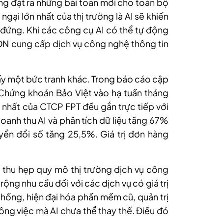
ang đặt ra những bài toán mới cho toàn bộ
gại lớn nhất của thị trường là AI sẽ khiến
ứng. Khi các công cụ AI có thể tự động
DN cung cấp dịch vụ công nghệ thông tin
thấy một bức tranh khác. Trong báo cáo cập
Chứng khoán Bảo Việt vào hạ tuần tháng
nhất của CTCP FPT đều gắn trực tiếp với
doanh thu AI và phân tích dữ liệu tăng 67%
ển đổi số tăng 25,5%. Giá trị đơn hàng
m thu hẹp quy mô thị trường dịch vụ công
rộng nhu cầu đối với các dịch vụ có giá trị
 thống, hiện đại hóa phần mềm cũ, quản trị
công việc mà AI chưa thể thay thế. Điều đó