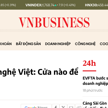
VNINDEX:
1,768.74
HNX30:
458.44
+ 7.51 (+0.43%)
+ 4.95 (+
KHOÁN
BẤT ĐỘNG SẢN
DOANH NGHIỆP
CÔNG NGHỆ
COO
24h
ghệ Việt: Cửa nào để
EVFTA bước s
doanh nghiệp 
18 phút trước
Cảng Sài Gòn 