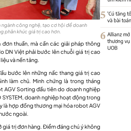
5
'Cú tăng t
và bài toá
của ngành công nghệ, tạo cơ hội để doanh
ng phân khúc giá trị cao hơn.
6
Allianz mở
thương vụ 
đơn thuần, mà cần các giải pháp thông
UOB
do DN Việt phải bước lên chuỗi giá trị cao
iệu và nền tảng.
ầu bước lên những nấc thang giá trị cao
nh làm chủ. Minh chứng là trong tháng
ot AGV Sorting đầu tiên do doanh nghiệp
O SYSTEM, doanh nghiệp hoạt động trong
ây là hợp đồng thương mại hóa robot AGV
 nước ngoài.
ở giá trị đơn hàng. Điểm đáng chú ý không