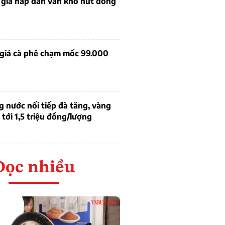
 giá hấp dẫn vẫn khó hút dòng
 giá cà phê chạm mốc 99.000
g nước nối tiếp đà tăng, vàng
tới 1,5 triệu đồng/lượng
Đọc nhiều