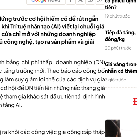
cổ phiếu định
tiền?
19 phút trước
ứng trước cơ hội hiếm có để rút ngắn
i Trí tuệ nhân tạo (AI) viết lại chuỗi giá
Tiếp đà tăng,
h cửa chỉ mở với những doanh nghiệp
đồng/kg
 công nghệ, tạo ra sản phẩm và giải
20 phút trước
h bằng chi phí thấp, doanh nghiệp (DN)
Giá vàng tron
ực tăng trưởng mới. Theo báo cáo công bố
nhẫn có thêm 
 làm suy giảm lợi thế của các dịch vụ gia
3 giờ trước
cơ hội để DN tiến lên những nấc thang giá
 tham gia khảo sát đã ưu tiên tái định hình
 tảng AI.
rị ra khỏi các công việc gia công cấp thấp