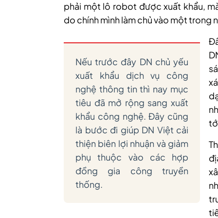
phải một lô robot được xuất khẩu, m
do chính mình làm chủ vào một trong n
Đâ
D
Nếu trước đây DN chủ yếu
sá
xuất khẩu dịch vụ công
xá
nghệ thông tin thì nay mục
d
tiêu đã mở rộng sang xuất
nh
khẩu công nghệ. Đây cũng
tớ
là bước đi giúp DN Việt cải
thiện biên lợi nhuận và giảm
Th
phụ thuộc vào các hợp
đị
đồng gia công truyền
x
thống.
nh
t
ti