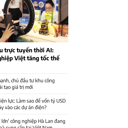
 trực tuyến thời AI:
hiệp Việt tăng tốc thế
ạnh, chủ đầu tư khu công
 tạo giá trị mới
iện lực: Làm sao để vốn tỷ USD
ảy vào các dự án điện?
 lớn' công nghiệp Hà Lan đang
hà cung cấp tại Việt Nam