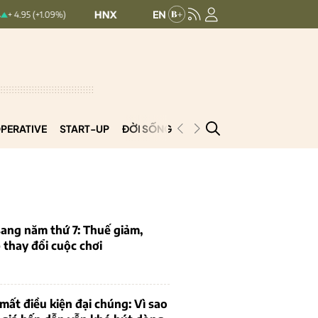
HNXINDEX:
293
UPCOMINDEX:
127.13
1.09%)
0.19 (0.06%)
PERATIVE
START-UP
ĐỜI SỐNG
PODCAST
VNCOOP
ang năm thứ 7: Thuế giảm,
thay đổi cuộc chơi
mất điều kiện đại chúng: Vì sao