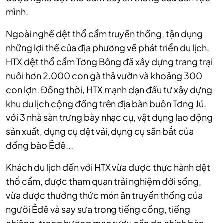
mình.
Ngoài nghề dệt thổ cẩm truyền thống, tận dụng
những lợi thế của địa phương về phát triển du lịch,
HTX dệt thổ cẩm Tơng Bông đã xây dựng trang trại
nuôi hơn 2.000 con gà thả vườn và khoảng 300
con lợn. Đồng thời, HTX mạnh dạn đầu tư xây dựng
khu du lịch cộng đồng trên địa bàn buôn Tơng Jú,
với 3 nhà sàn trưng bày nhạc cụ, vật dụng lao động
sản xuất, dụng cụ dệt vải, dụng cụ săn bắt của
đồng bào Êđê...
Khách du lịch đến với HTX vừa được thực hành dệt
thổ cẩm, được tham quan trải nghiệm đời sống,
vừa được thưởng thức món ăn truyền thống của
người Êđê và say sưa trong tiếng cồng, tiếng
chiêng, trong hương men rượu cần do chính bàn