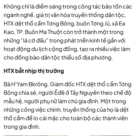
Không chỉ là điểm sáng trong công tác bảo tồn các
ngành nghề, giá trị văn hóa truyền thống dân tộc,
HTX dệt thổ cẩm Tơng Bông, buôn Tơng Jú, xã Ea
Kao, TP. Buôn Ma Thuột còn trở thành một trong
những “lá cờ đầu” trong phát triển kinh tế gắn với
hoạt động du lịch cộng đồng, tạo ra nhiều việc làm
cho đồng bào dân tộc thiểu số địa phương.
HTX bắt nhịp thị trường
Bà H’Yam Bkrông, Giám đốc HTX dệt thổ cẩm Tơng
Bông chia sẻ, người Êđê ở Tây Nguyên theo chế độ
mẫu hệ, người phụ nữ làm chủ gia đình. Một trong
những công việc chính, truyền thống của họ là dệt
thổ cẩm để lo cái mặc cho toàn bộ các thành viên
trong gia đình.