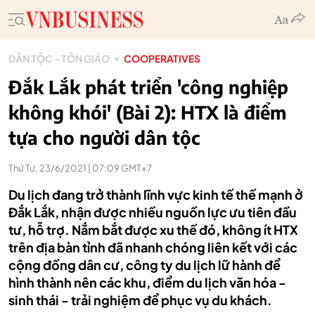
DÂN TỘC - TÔN GIÁO
COOPERATIVES
Đắk Lắk phát triển 'công nghiệp
không khói' (Bài 2): HTX là điểm
tựa cho người dân tộc
Thứ Tư, 23/6/2021 | 07:09 GMT+7
Du lịch đang trở thành lĩnh vực kinh tế thế mạnh ở
Đắk Lắk, nhận được nhiều nguồn lực ưu tiên đầu
tư, hỗ trợ. Nắm bắt được xu thế đó, không ít HTX
trên địa bàn tỉnh đã nhanh chóng liên kết với các
cộng đồng dân cư, công ty du lịch lữ hành để
hình thành nên các khu, điểm du lịch văn hóa -
sinh thái - trải nghiệm để phục vụ du khách.