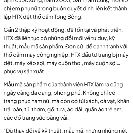
chị em phụ nữ trong buôn quyết định liên kết thành
lập HTX dệt thổ cẩm Tơng Bông.
Gần 2 thập kỷ hoạt động, để tồn tại và phát triển,
HTX đã liên tục có những đổi mới về tư duy, kỹ
thuật, mẫu mã sản phẩm. Đơn cử, để cạnh tranh với
thổ cẩm may công nghiệp, HTX đầu tư trang bị máy
dệt, máy xếp sợi, máy cuộn thoi, máy cuộn sợi…
phục vụ sản xuất.
Mẫu mã sản phẩm của thành viên HTX làm ra cũng
ngày càng đa dạng, phong phú. Không chỉ có
trang phục nam nữ, mà còn có túi xách, cà vạt, khăn
trải bàn, túi thơm, gối tựa, áo dài, quần áo trẻ em,
các đồ trang sức bằng vải…
“Dù thay đổi về kỹ thuật, mẫu mã, nhưng những nét