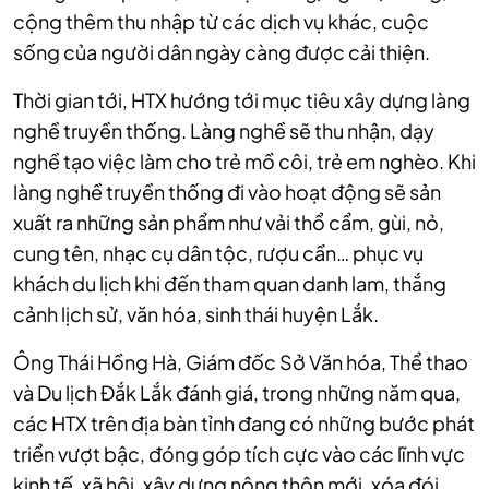
cộng thêm thu nhập từ các dịch vụ khác, cuộc
sống của người dân ngày càng được cải thiện.
Thời gian tới, HTX hướng tới mục tiêu xây dựng làng
nghề truyền thống. Làng nghề sẽ thu nhận, dạy
nghề tạo việc làm cho trẻ mồ côi, trẻ em nghèo. Khi
làng nghề truyền thống đi vào hoạt động sẽ sản
xuất ra những sản phẩm như vải thổ cẩm, gùi, nỏ,
cung tên, nhạc cụ dân tộc, rượu cần… phục vụ
khách du lịch khi đến tham quan danh lam, thắng
cảnh lịch sử, văn hóa, sinh thái huyện Lắk.
Ông Thái Hồng Hà, Giám đốc Sở Văn hóa, Thể thao
và Du lịch Đắk Lắk đánh giá, trong những năm qua,
các HTX trên địa bàn tỉnh đang có những bước phát
triển vượt bậc, đóng góp tích cực vào các lĩnh vực
kinh tế, xã hội, xây dựng nông thôn mới, xóa đói,