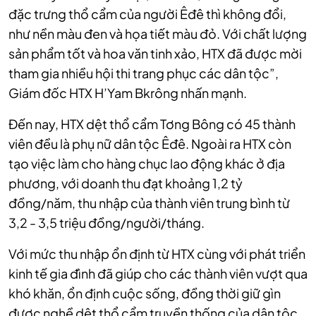
đặc trưng thổ cẩm của người Êđê thì không đổi,
như nền màu đen và họa tiết màu đỏ. Với chất lượng
sản phẩm tốt và hoa văn tinh xảo, HTX đã được mời
tham gia nhiều hội thi trang phục các dân tộc”,
Giám đốc HTX H’Yam Bkrông nhấn mạnh.
Đến nay, HTX dệt thổ cẩm Tơng Bông có 45 thành
viên đều là phụ nữ dân tộc Êđê. Ngoài ra HTX còn
tạo việc làm cho hàng chục lao động khác ở địa
phương, với doanh thu đạt khoảng 1,2 tỷ
đồng/năm, thu nhập của thành viên trung bình từ
3,2 - 3,5 triệu đồng/người/tháng.
Với mức thu nhập ổn định từ HTX cùng với phát triển
kinh tế gia đình đã giúp cho các thành viên vượt qua
khó khăn, ổn định cuộc sống, đồng thời giữ gìn
được nghề dệt thổ cẩm truyền thống của dân tộc