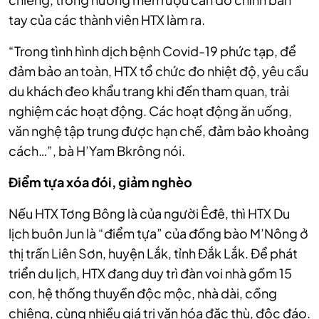
tay của các thành viên HTX làm ra.
“Trong tình hình dịch bệnh Covid-19 phức tạp, để
đảm bảo an toàn, HTX tổ chức đo nhiệt độ, yêu cầu
du khách đeo khẩu trang khi đến tham quan, trải
nghiệm các hoạt động. Các hoạt động ăn uống,
văn nghệ tập trung được hạn chế, đảm bảo khoảng
cách…”, bà H’Yam Bkrông nói.
Điểm tựa xóa đói, giảm nghèo
Nếu HTX Tơng Bông là của người Êđê, thì HTX Du
lịch buôn Jun là “điểm tựa” của đồng bào M’Nông ở
thị trấn Liên Sơn, huyện Lắk, tỉnh Đắk Lắk. Để phát
triển du lịch, HTX đang duy trì đàn voi nhà gồm 15
con, hệ thống thuyền độc mộc, nhà dài, cồng
chiêng, cùng nhiều giá trị văn hóa đặc thù, độc đáo.