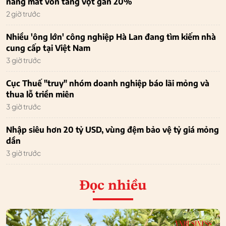
năng mất vốn tăng vọt gần 20%
2 giờ trước
Nhiều 'ông lớn' công nghiệp Hà Lan đang tìm kiếm nhà
cung cấp tại Việt Nam
3 giờ trước
Cục Thuế "truy" nhóm doanh nghiệp báo lãi mỏng và
thua lỗ triền miên
3 giờ trước
Nhập siêu hơn 20 tỷ USD, vùng đệm bảo vệ tỷ giá mỏng
dần
3 giờ trước
Đọc nhiều