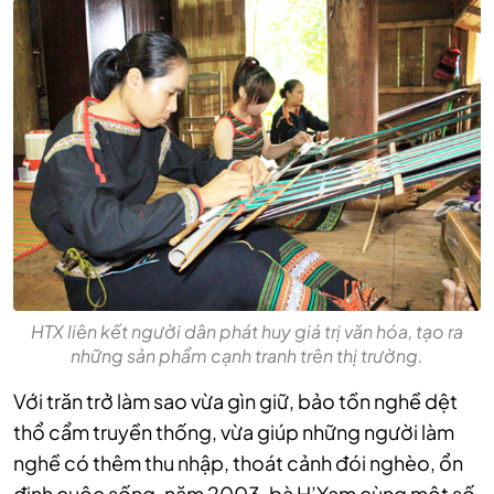
HTX liên kết người dân phát huy giá trị văn hóa, tạo ra
những sản phẩm cạnh tranh trên thị trường.
Với trăn trở làm sao vừa gìn giữ, bảo tồn nghề dệt
thổ cẩm truyền thống, vừa giúp những người làm
nghề có thêm thu nhập, thoát cảnh đói nghèo, ổn
định cuộc sống, năm 2003, bà H’Yam cùng một số