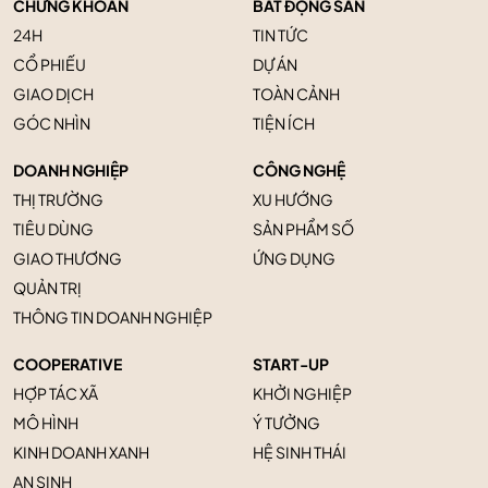
CHỨNG KHOÁN
BẤT ĐỘNG SẢN
24H
TIN TỨC
CỔ PHIẾU
DỰ ÁN
GIAO DỊCH
TOÀN CẢNH
GÓC NHÌN
TIỆN ÍCH
DOANH NGHIỆP
CÔNG NGHỆ
THỊ TRƯỜNG
XU HƯỚNG
TIÊU DÙNG
SẢN PHẨM SỐ
GIAO THƯƠNG
ỨNG DỤNG
QUẢN TRỊ
THÔNG TIN DOANH NGHIỆP
COOPERATIVE
START-UP
HỢP TÁC XÃ
KHỞI NGHIỆP
MÔ HÌNH
Ý TƯỞNG
KINH DOANH XANH
HỆ SINH THÁI
AN SINH