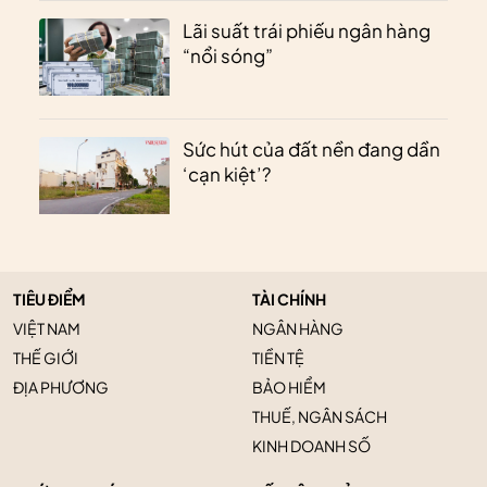
Lãi suất trái phiếu ngân hàng
“nổi sóng”
Sức hút của đất nền đang dần
‘cạn kiệt’?
TIÊU ĐIỂM
TÀI CHÍNH
VIỆT NAM
NGÂN HÀNG
THẾ GIỚI
TIỀN TỆ
ĐỊA PHƯƠNG
BẢO HIỂM
THUẾ, NGÂN SÁCH
KINH DOANH SỐ