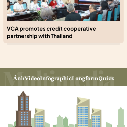
VCA promotes credit cooperative
partnership with Thailand
Ảnh
Video
Infographic
Longform
Quizz