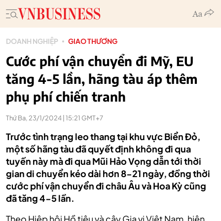
DOANH NGHIỆP
GIAO THƯƠNG
Cước phí vận chuyển đi Mỹ, EU
tăng 4-5 lần, hãng tàu áp thêm
phụ phí chiến tranh
Thứ Ba, 23/1/2024 | 15:21 GMT+7
Trước tình trạng leo thang tại khu vực Biển Đỏ,
một số hãng tàu đã quyết định không đi qua
tuyến này mà đi qua Mũi Hảo Vọng dẫn tới thời
gian di chuyển kéo dài hơn 8-21 ngày, đồng thời
cước phí vận chuyển đi châu Âu và Hoa Kỳ cũng
đã tăng 4-5 lần.
Theo Hiệp hội Hồ tiêu và cây Gia vị Việt Nam, hiện