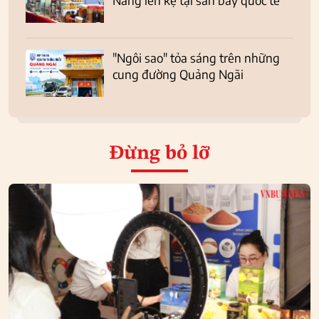
Nẵng lên kệ tại sân bay quốc tế
"Ngôi sao" tỏa sáng trên những
cung đường Quảng Ngãi
Đừng bỏ lỡ