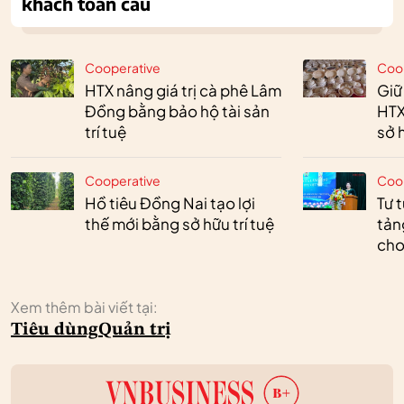
khách toàn cầu
Cooperative
Coo
HTX nâng giá trị cà phê Lâm
Giữ
Đồng bằng bảo hộ tài sản
HTX
trí tuệ
sở h
Cooperative
Coo
Hồ tiêu Đồng Nai tạo lợi
Tư 
thế mới bằng sở hữu trí tuệ
tản
cho
Xem thêm bài viết tại:
Tiêu dùng
Quản trị