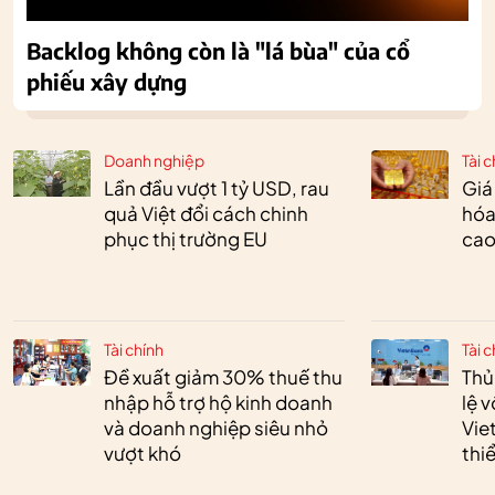
Backlog không còn là "lá bùa" của cổ
phiếu xây dựng
Doanh nghiệp
Tài c
Lần đầu vượt 1 tỷ USD, rau
Giá
quả Việt đổi cách chinh
hóa
phục thị trường EU
cao
Tài chính
Tài c
Đề xuất giảm 30% thuế thu
Thủ
nhập hỗ trợ hộ kinh doanh
lệ 
và doanh nghiệp siêu nhỏ
Vie
vượt khó
thi