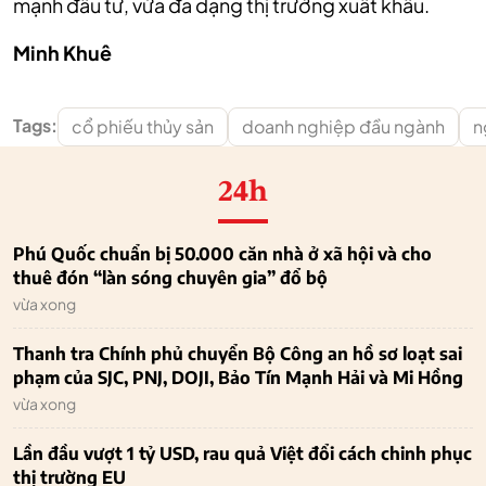
mạnh đầu tư, vừa đa dạng thị trường xuất khẩu.
Minh Khuê
Tags:
cổ phiếu thủy sản
doanh nghiệp đầu ngành
n
24h
Phú Quốc chuẩn bị 50.000 căn nhà ở xã hội và cho
thuê đón “làn sóng chuyên gia” đổ bộ
vừa xong
Thanh tra Chính phủ chuyển Bộ Công an hồ sơ loạt sai
phạm của SJC, PNJ, DOJI, Bảo Tín Mạnh Hải và Mi Hồng
vừa xong
Lần đầu vượt 1 tỷ USD, rau quả Việt đổi cách chinh phục
thị trường EU