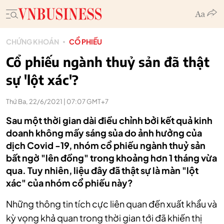
CHỨNG KHOÁN
CỔ PHIẾU
Cổ phiếu ngành thuỷ sản đã thật
sự 'lột xác'?
Thứ Ba, 22/6/2021 | 07:07 GMT+7
Sau một thời gian dài điều chỉnh bởi kết quả kinh
doanh không mấy sáng sủa do ảnh hưởng của
dịch Covid -19, nhóm cổ phiếu ngành thuỷ sản
bất ngờ "lên đồng" trong khoảng hơn 1 tháng vừa
qua. Tuy nhiên, liệu đây đã thật sự là màn "lột
xác" của nhóm cổ phiếu này?
Những thông tin tích cực liên quan đến xuất khẩu và
kỳ vọng khả quan trong thời gian tới đã khiến thị