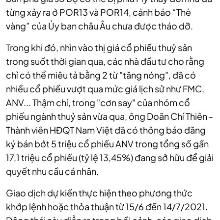
từng xảy ra ở POR13 và POR14, cảnh báo “Thẻ
vàng” của Ủy ban châu Âu chưa được tháo dỡ.
Trong khi đó, nhìn vào thị giá cổ phiếu thuỷ sản
trong suốt thời gian qua, các nhà đầu tư cho rằng
chỉ có thể miêu tả bằng 2 từ "tăng nóng", đã có
nhiều cổ phiếu vượt qua mức giá lịch sử như FMC,
ANV... Thậm chí, t
rong "cơn say" của nhóm cổ
phiếu ngành thuỷ sản vừa qua, ông Doãn Chí Thiên -
Thành viên HĐQT Nam Việt đã có thông báo đăng
ký bán bớt 5 triệu cổ phiếu ANV trong tổng số gần
17,1 triệu cổ phiếu (tỷ lệ 13,45%) đang sở hữu để giải
quyết nhu cầu cá nhân.
Giao dịch dự kiến thực hiện theo phương thức
khớp lệnh hoặc thỏa thuận từ 15/6 đến 14/7/2021.