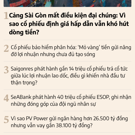
1
Cảng Sài Gòn mất điều kiện đại chúng: Vì
sao cổ phiếu định giá hấp dẫn vẫn khó hút
dòng tiền?
2
Cổ phiếu bảo hiểm phân hóa: ‘Mỏ vàng’ tiền gửi nâng
đỡ lợi nhuận nhưng chưa đủ tạo sóng
3
Saigonres phát hành gần 14 triệu cổ phiếu trả cổ tức
giữa lúc lợi nhuận lao dốc, điều gì khiến nhà đầu tư
thận trọng?
4
SeABank phát hành 40 triệu cổ phiếu ESOP, ghi nhận
những đóng góp của đội ngũ nhân sự
5
Vì sao PV Power gửi ngân hàng hơn 26.500 tỷ đồng
nhưng vẫn vay gần 38.100 tỷ đồng?