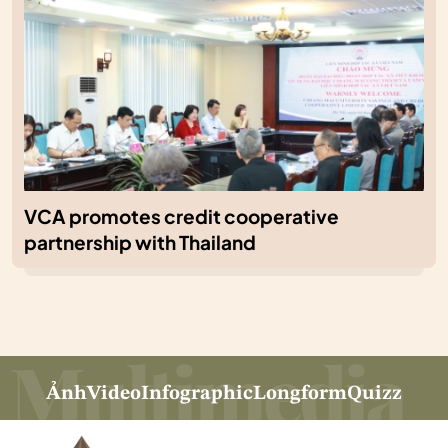
VCA promotes credit cooperative
partnership with Thailand
Ảnh
Video
Infographic
Longform
Quizz