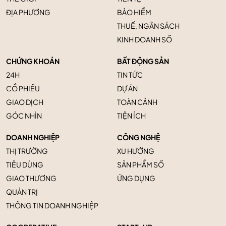
ĐỊA PHƯƠNG
BẢO HIỂM
THUẾ, NGÂN SÁCH
KINH DOANH SỐ
CHỨNG KHOÁN
BẤT ĐỘNG SẢN
24H
TIN TỨC
CỔ PHIẾU
DỰ ÁN
GIAO DỊCH
TOÀN CẢNH
GÓC NHÌN
TIỆN ÍCH
DOANH NGHIỆP
CÔNG NGHỆ
THỊ TRƯỜNG
XU HƯỚNG
TIÊU DÙNG
SẢN PHẨM SỐ
GIAO THƯƠNG
ỨNG DỤNG
QUẢN TRỊ
THÔNG TIN DOANH NGHIỆP