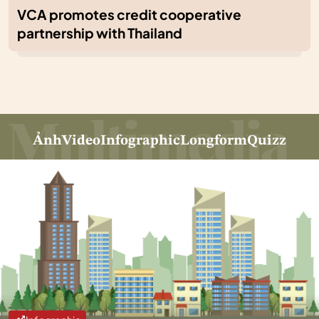
VCA promotes credit cooperative
partnership with Thailand
Ảnh
Video
Infographic
Longform
Quizz