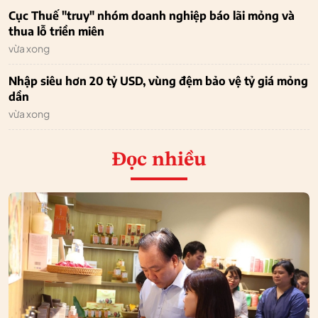
Cục Thuế "truy" nhóm doanh nghiệp báo lãi mỏng và
thua lỗ triền miên
vừa xong
Nhập siêu hơn 20 tỷ USD, vùng đệm bảo vệ tỷ giá mỏng
dần
vừa xong
Đọc nhiều