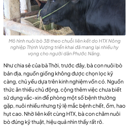
Mô hình nuôi bò 3B theo chuỗi liên kết do HTX Nông
nghiệp Thịnh Vượng triển khai đã mang lại nhiều hy
vọng cho người dân Phước Năng.
Như chia sẻ của bà Thời, trước đây, bà con nuôi bò
bản địa, nguồn giống không được chọn lọc kỹ
càng, chủ yếu dựa trên kinh nghiệm vốn có. Nguồn
thức ăn thiếu chủ động, cộng thêm việc chưa biết
sử dụng vắc-xin để phòng một số bệnh thường
gặp, nuôi nhiều nhưng tỷ lệ mắc bệnh chết, ốm, hao
hụt cao. Nhờ liên kết cùng HTX, bà con chăm nuôi
bò đúng kỹ thuật, hiệu quả nhìn thấy rất rõ.