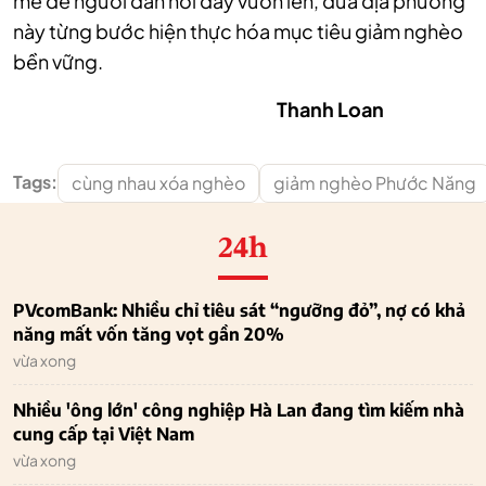
mẽ để người dân nơi đây vươn lên, đưa địa phương
này từng bước hiện thực hóa mục tiêu giảm nghèo
bền vững.
Thanh Loan
Tags:
cùng nhau xóa nghèo
giảm nghèo Phước Năng
24h
PVcomBank: Nhiều chỉ tiêu sát “ngưỡng đỏ”, nợ có khả
năng mất vốn tăng vọt gần 20%
vừa xong
Nhiều 'ông lớn' công nghiệp Hà Lan đang tìm kiếm nhà
cung cấp tại Việt Nam
vừa xong