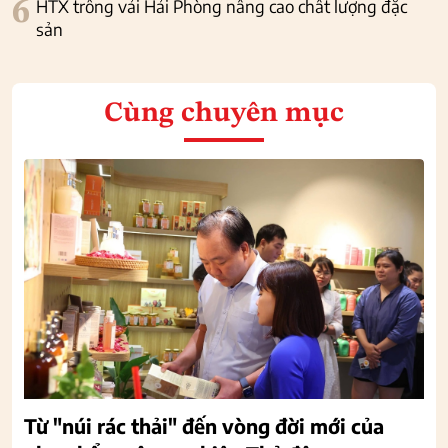
6
HTX trồng vải Hải Phòng nâng cao chất lượng đặc
sản
Cùng chuyên mục
Từ "núi rác thải" đến vòng đời mới của