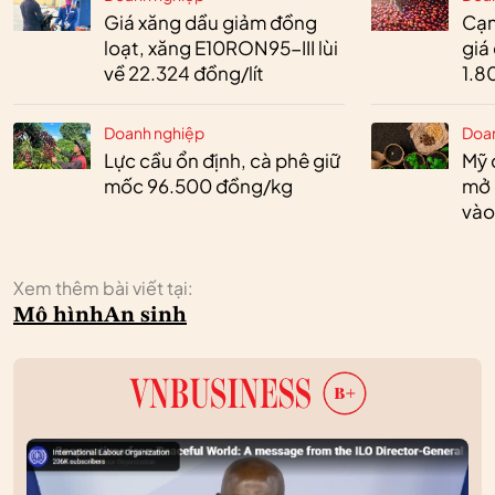
Giá xăng dầu giảm đồng
Cạn
loạt, xăng E10RON95-III lùi
giá
về 22.324 đồng/lít
1.8
Doanh nghiệp
Doa
Lực cầu ổn định, cà phê giữ
Mỹ 
mốc 96.500 đồng/kg
mở 
vào
Xem thêm bài viết tại:
Mô hình
An sinh