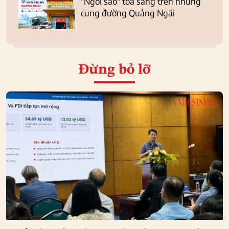
"Ngôi sao" tỏa sáng trên những
cung đường Quảng Ngãi
Đừng bỏ lỡ