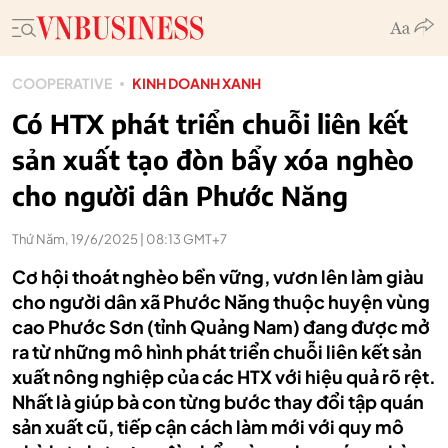
COOPERATIVE
KINH DOANH XANH
Có HTX phát triển chuỗi liên kết
sản xuất tạo đòn bẩy xóa nghèo
cho người dân Phước Năng
Thứ Năm, 19/6/2025 | 08:13 GMT+7
Cơ hội thoát nghèo bền vững, vươn lên làm giàu
cho người dân xã Phước Năng thuộc huyện vùng
cao Phước Sơn (tỉnh Quảng Nam) đang được mở
ra từ những mô hình phát triển chuỗi liên kết sản
xuất nông nghiệp của các HTX với hiệu quả rõ rệt.
Nhất là giúp bà con từng bước thay đổi tập quán
sản xuất cũ, tiếp cận cách làm mới với quy mô