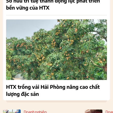
Sở hữu trí tuệ thành động lực phát triển
bền vững của HTX
HTX trồng vải Hải Phòng nâng cao chất
lượng đặc sản
Doanh nghiệp
Doa