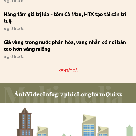
6 giờ trước
Nâng tầm giá trị lúa - tôm Cà Mau, HTX tạo tài sản trí
tuệ
6 giờ trước
Giá vàng trong nước phân hóa, vàng nhẫn có nơi bán
cao hơn vàng miếng
6 giờ trước
XEM TẤT CẢ
Ảnh
Video
Infographic
Longform
Quizz