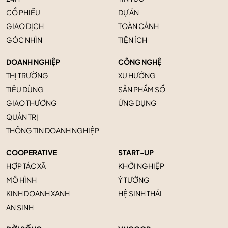
CỔ PHIẾU
DỰ ÁN
GIAO DỊCH
TOÀN CẢNH
GÓC NHÌN
TIỆN ÍCH
DOANH NGHIỆP
CÔNG NGHỆ
THỊ TRƯỜNG
XU HƯỚNG
TIÊU DÙNG
SẢN PHẨM SỐ
GIAO THƯƠNG
ỨNG DỤNG
QUẢN TRỊ
THÔNG TIN DOANH NGHIỆP
COOPERATIVE
START-UP
HỢP TÁC XÃ
KHỞI NGHIỆP
MÔ HÌNH
Ý TƯỞNG
KINH DOANH XANH
HỆ SINH THÁI
AN SINH