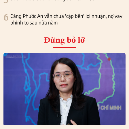
5
6
Cảng Phước An vẫn chưa 'cập bến' lợi nhuận, nợ vay
phình to sau nửa năm
Đừng bỏ lỡ