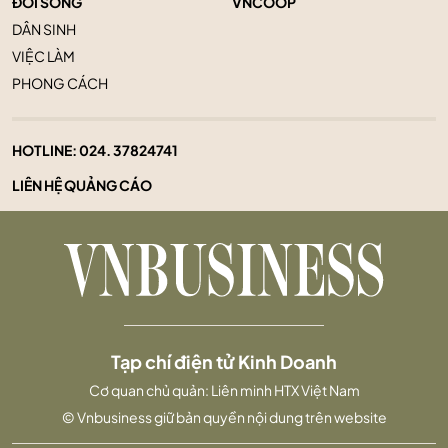
ĐỜI SỐNG
VNCOOP
DÂN SINH
VIỆC LÀM
PHONG CÁCH
HOTLINE:
024. 37824741
LIÊN HỆ QUẢNG CÁO
Tạp chí điện tử Kinh Doanh
Cơ quan chủ quản: Liên minh HTX Việt Nam
© Vnbusiness giữ bản quyền nội dung trên website