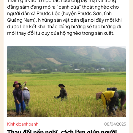
Tham gia vào tổ hợp tác nuôi ong lấy mật và trồng
đẳng sâm đang mở ra “cánh cửa” thoát nghèo cho
người dân xã Phước Lộc (huyện Phước Sơn, tỉnh
Quảng Nam). Những sản vật bản địa nơi đây một khi
được liên kết khai thác đúng hướng sẽ tạo hướng đi
mới thay đổi tư duy của hộ nghèo trong sản xuất.
Kinh doanh xanh
08/04/2025
Thay đổi nếp nghĩ, cách làm giúp người