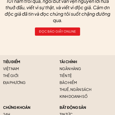
101 năm trôi qua, ngòi bút vẫn vẹn nguyên lời hứa
thuở đầu, viết vì sự thật, và viết vì độc giả. Cảm ơn
độc giả đã tin và đọc chúng tôi suốt chặng đường
qua.
ĐỌC BÁO GIẤY ONLINE
TIÊU ĐIỂM
TÀI CHÍNH
VIỆT NAM
NGÂN HÀNG
THẾ GIỚI
TIỀN TỆ
ĐỊA PHƯƠNG
BẢO HIỂM
THUẾ, NGÂN SÁCH
KINH DOANH SỐ
CHỨNG KHOÁN
BẤT ĐỘNG SẢN
24H
TIN TỨC