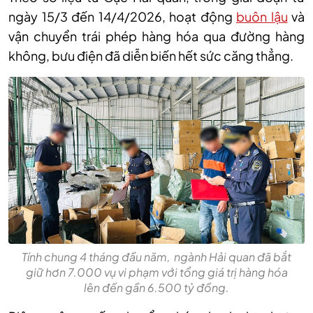
ngày 15/3 đến 14/4/2026, hoạt động
buôn lậu
và
vận chuyển trái phép hàng hóa qua đường hàng
không, bưu điện đã diễn biến hết sức căng thẳng.
Tính chung 4 tháng đầu năm, ngành Hải quan đã bắt
giữ hơn 7.000 vụ vi phạm với tổng giá trị hàng hóa
lên đến gần 6.500 tỷ đồng.