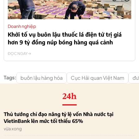
Doanh nghiệp
Khởi tố vụ buôn lậu thuốc lá điện tử trị giá
hơn 9 tỷ đồng núp bóng hàng quá cảnh
ĐỌC NGAY
Tags:
buôn lậu hàng hóa
Cục Hải quan Việt Nam
đư
24h
Thủ tướng chỉ đạo nâng tỷ lệ vốn Nhà nước tại
VietinBank lên mức tối thiểu 65%
vừa xong