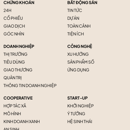
CHỨNG KHOÁN
BẤT ĐỘNG SẢN
24H
TIN TỨC
CỔ PHIẾU
DỰ ÁN
GIAO DỊCH
TOÀN CẢNH
GÓC NHÌN
TIỆN ÍCH
DOANH NGHIỆP
CÔNG NGHỆ
THỊ TRƯỜNG
XU HƯỚNG
TIÊU DÙNG
SẢN PHẨM SỐ
GIAO THƯƠNG
ỨNG DỤNG
QUẢN TRỊ
THÔNG TIN DOANH NGHIỆP
COOPERATIVE
START-UP
HỢP TÁC XÃ
KHỞI NGHIỆP
MÔ HÌNH
Ý TƯỞNG
KINH DOANH XANH
HỆ SINH THÁI
AN SINH