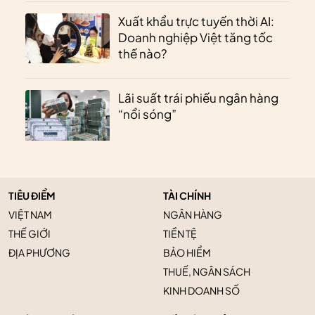
Xuất khẩu trực tuyến thời AI:
Doanh nghiệp Việt tăng tốc
thế nào?
Lãi suất trái phiếu ngân hàng
“nổi sóng”
TIÊU ĐIỂM
TÀI CHÍNH
VIỆT NAM
NGÂN HÀNG
THẾ GIỚI
TIỀN TỆ
ĐỊA PHƯƠNG
BẢO HIỂM
THUẾ, NGÂN SÁCH
KINH DOANH SỐ