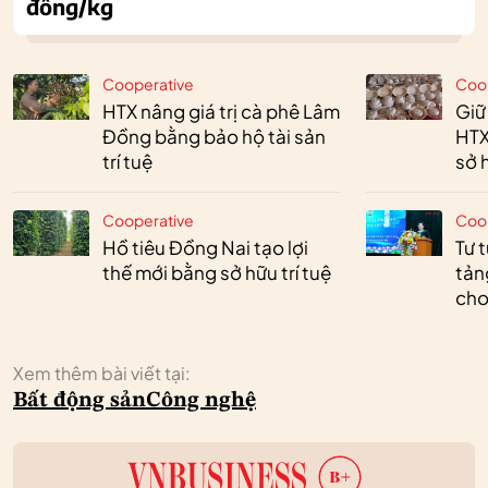
đồng/kg
Cooperative
Coo
HTX nâng giá trị cà phê Lâm
Giữ
Đồng bằng bảo hộ tài sản
HTX
trí tuệ
sở h
Cooperative
Coo
Hồ tiêu Đồng Nai tạo lợi
Tư 
thế mới bằng sở hữu trí tuệ
tản
cho
Xem thêm bài viết tại:
Bất động sản
Công nghệ