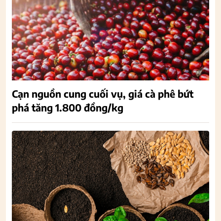
Cạn nguồn cung cuối vụ, giá cà phê bứt
phá tăng 1.800 đồng/kg