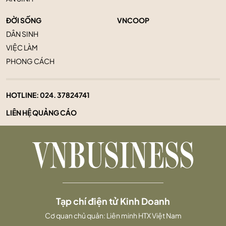
ĐỜI SỐNG
VNCOOP
DÂN SINH
VIỆC LÀM
PHONG CÁCH
HOTLINE:
024. 37824741
LIÊN HỆ QUẢNG CÁO
Tạp chí điện tử Kinh Doanh
Cơ quan chủ quản: Liên minh HTX Việt Nam