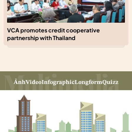
VCA promotes credit cooperative
partnership with Thailand
Ảnh
Video
Infographic
Longform
Quizz