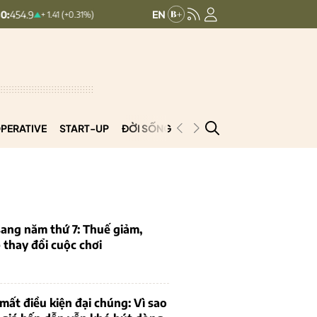
HNXINDEX:
292.91
UPCOMINDEX:
12
+ 1.41 (+0.31%)
0.28 (0.1%)
PERATIVE
START-UP
ĐỜI SỐNG
PODCAST
VNCOOP
ang năm thứ 7: Thuế giảm,
thay đổi cuộc chơi
mất điều kiện đại chúng: Vì sao