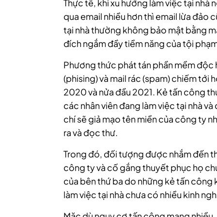
Thực tế, khi xu hướng làm việc tại nhà
qua email nhiều hơn thì email lừa đảo 
tại nhà thường không bảo mật bằng mạn
đích ngắm đầy tiềm năng của tội phạ
Phương thức phát tán phần mềm độc hại
(phising) và mail rác (spam) chiếm tớ
2020 và nửa đầu 2021. Kẻ tấn công th
các nhân viên đang làm việc tại nhà v
chí sẽ giả mạo tên miền của công ty 
ra và đọc thư.
Trong đó, đối tượng được nhắm đến th
công ty và cố gắng thuyết phục họ chu
của bên thứ ba do những kẻ tấn công k
làm việc tại nhà chưa có nhiều kinh ng
Mặc dù nguy cơ tấn công mạng nhiều, 