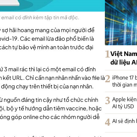
t email có đính kèm tập tin mã độc.
ý sợ hãi hoang mang của mọi người để
vid-19. Các email lừa đảo phổ biến là
cách tự bảo vệ mình an toàn trước đại
1
Việt Nam
dữ liệu A
 mail rác thì lại có một email có đính
n kết URL. Chỉ cần nạn nhân nhấn vào file là
2
iPhone 17 
thời gian 
động chạy trên thiết bị của nạn nhân.
3
Apple kiện
từ nguồn đáng tin cậy như tổ chức chính
AI tỷ USD
ội, bộ y tế hướng dẫn tiêm vaccine, hoặc
i đóng góp online cho các nhóm người dễ
4
AI sẽ định 