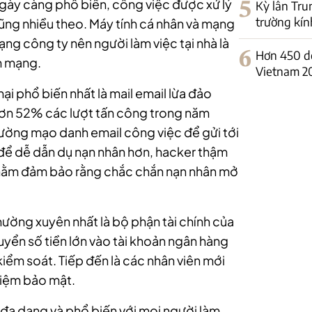
 ngày càng phổ biến, công việc được xử lý
5
Kỳ lân Tru
trường kín
cũng nhiều theo. Máy tính cá nhân và mạng
g công ty nên người làm việc tại nhà là
6
Hơn 450 d
m mạng.
Vietnam 2
 phổ biến nhất là mail email lừa đảo
i hơn 52% các lượt tấn công trong năm
ường mạo danh email công việc để gửi tới
à để dễ dẫn dụ nạn nhân hơn, hacker thậm
nhằm đảm bảo rằng chắc chắn nạn nhân mở
ường xuyên nhất là bộ phận tài chính của
yển số tiền lớn vào tài khoản ngân hàng
iểm soát. Tiếp đến là các nhân viên mới
hiệm bảo mật.
đa dạng và phổ biến với mọi người làm