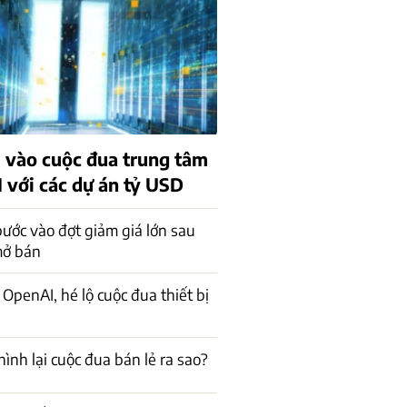
 vào cuộc đua trung tâm
I với các dự án tỷ USD
bước vào đợt giảm giá lớn sau
mở bán
 OpenAI, hé lộ cuộc đua thiết bị
hình lại cuộc đua bán lẻ ra sao?