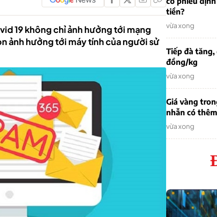
cổ phiếu định
tiền?
vừa xong
vid 19 không chỉ ảnh hưởng tới mạng
òn ảnh hưởng tới máy tính của người sử
Tiếp đà tăng,
đồng/kg
vừa xong
Giá vàng tron
nhẫn có thêm 
vừa xong