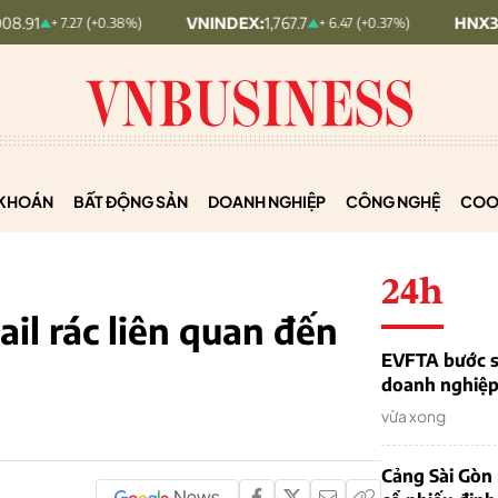
VNINDEX:
1,767.7
HNX30:
454.9
+ 7.27 (+0.38%)
+ 6.47 (+0.37%)
KHOÁN
BẤT ĐỘNG SẢN
DOANH NGHIỆP
CÔNG NGHỆ
COO
24h
ail rác liên quan đến
EVFTA bước s
doanh nghiệp 
vừa xong
Cảng Sài Gòn 