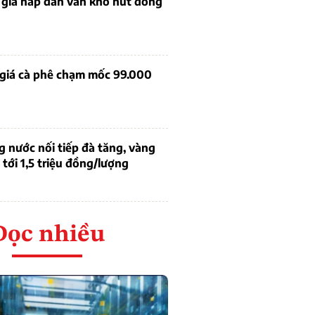
 giá hấp dẫn vẫn khó hút dòng
 giá cà phê chạm mốc 99.000
g nước nối tiếp đà tăng, vàng
tới 1,5 triệu đồng/lượng
Đọc nhiều