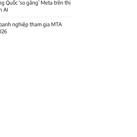
ng Quốc ‘so găng’ Meta trên thị
h AI
oanh nghiệp tham gia MTA
026