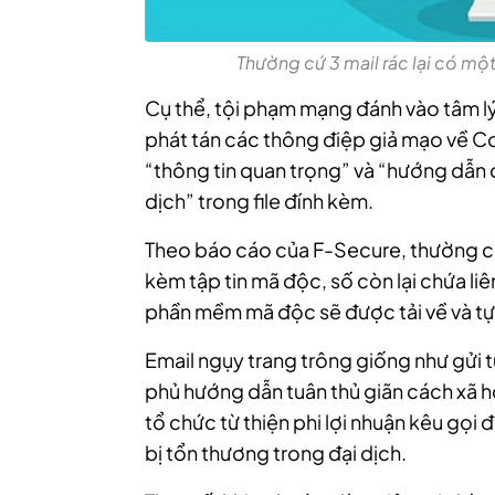
Thường cứ 3 mail rác lại có mộ
Cụ thể, tội phạm mạng đánh vào tâm l
phát tán các thông điệp giả mạo về Co
“thông tin quan trọng” và “hướng dẫn 
dịch” trong file đính kèm.
Theo báo cáo của F-Secure, thường cứ 3
kèm tập tin mã độc, số còn lại chứa liê
phần mềm mã độc sẽ được tải về và tự 
Email ngụy trang trông giống như gửi 
phủ hướng dẫn tuân thủ giãn cách xã h
tổ chức từ thiện phi lợi nhuận kêu gọ
bị tổn thương trong đại dịch.