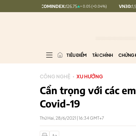
UPCOMINDEX:
126.75
VN30:
1,908.91
%)
+ 0.05 (+0.04%)
TIÊU ĐIỂM
TÀI CHÍNH
CHỨNG 
CÔNG NGHỆ
XU HƯỚNG
Cẩn trọng với các em
Covid-19
Thứ Hai, 28/6/2021 | 16:34 GMT+7