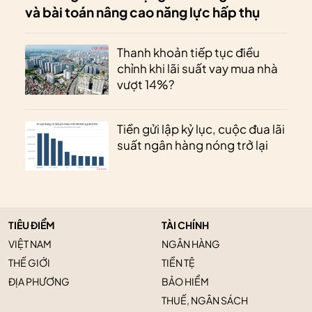
và bài toán nâng cao năng lực hấp thụ
Thanh khoản tiếp tục điều
chỉnh khi lãi suất vay mua nhà
vượt 14%?
Tiền gửi lập kỷ lục, cuộc đua lãi
suất ngân hàng nóng trở lại
TIÊU ĐIỂM
TÀI CHÍNH
VIỆT NAM
NGÂN HÀNG
THẾ GIỚI
TIỀN TỆ
ĐỊA PHƯƠNG
BẢO HIỂM
THUẾ, NGÂN SÁCH