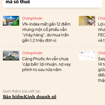
mã số thuế
Chứng khoán
Chứ
VN-Index mất gần 12 điểm
Lợi
nhưng một cổ phiếu vẫn
như
"cháy hàng", dư mua trần
FEC
gần 1,2 triệu đơn vị
và 
Chứng khoán
Chứ
Cảng Phước An vẫn chưa
Sai
'cập bến' lợi nhuận, nợ vay
14 t
phình to sau nửa năm
giữ
điề
thậ
Xem thêm bài viết tại:
Bảo hiểm
Kinh doanh số