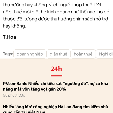
thụ hưởng hay không, vì chỉ người nộp thuế, DN
nộp thuế mới biết họ kinh doanh như thế nào, họ có
thuộc đối tượng được thụ hưởng chính sách hỗ trợ
hay không.
T.Hoa
Tags:
doanh nghiệp
giãn thuế
hoàn thuế
Nghị đ
24h
PVcomBank: Nhiều chỉ tiêu sát “ngưỡng đỏ”, nợ có khả
năng mất vốn tăng vọt gần 20%
58 phút trước
Nhiều 'ông lớn' công nghiệp Hà Lan đang tìm kiếm nhà
cung cấp tại Việt Nam