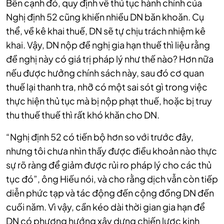
Bên cạnh đó, quy định về thủ tục hành chính của
Nghị định 52 cũng khiến nhiều DN băn khoăn. Cụ
thể, về kê khai thuế, DN sẽ tự chịu trách nhiệm kê
khai. Vậy, DN nộp đề nghị gia hạn thuế thì liệu rằng
đề nghị này có giá trị pháp lý như thế nào? Hơn nữa
nếu được hưởng chính sách này, sau đó cơ quan
thuế lại thanh tra, nhỡ có một sai sót gì trong việc
thực hiện thủ tục mà bị nộp phạt thuế, hoặc bị truy
thu thuế thuế thì rất khó khăn cho DN.
“Nghị định 52 có tiến bộ hơn so với trước đây,
nhưng tôi chưa nhìn thấy được điều khoản nào thực
sự rõ ràng để giảm được rủi ro pháp lý cho các thủ
tục đó”, ông Hiếu nói, và cho rằng dịch vẫn còn tiếp
diễn phức tạp và tác động đến cộng đồng DN đến
cuối năm. Vì vậy, cần kéo dài thời gian gia hạn để
DN có phương hướng xây dựng chiến lược kinh