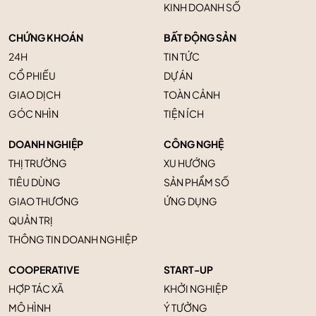
KINH DOANH SỐ
CHỨNG KHOÁN
BẤT ĐỘNG SẢN
24H
TIN TỨC
CỔ PHIẾU
DỰ ÁN
GIAO DỊCH
TOÀN CẢNH
GÓC NHÌN
TIỆN ÍCH
DOANH NGHIỆP
CÔNG NGHỆ
THỊ TRƯỜNG
XU HƯỚNG
TIÊU DÙNG
SẢN PHẨM SỐ
GIAO THƯƠNG
ỨNG DỤNG
QUẢN TRỊ
THÔNG TIN DOANH NGHIỆP
COOPERATIVE
START-UP
HỢP TÁC XÃ
KHỞI NGHIỆP
MÔ HÌNH
Ý TƯỞNG