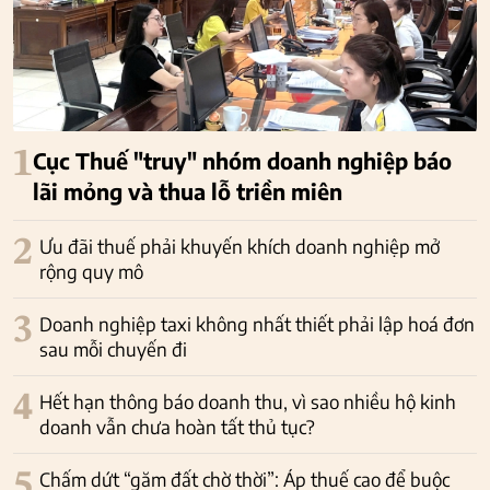
1
Cục Thuế "truy" nhóm doanh nghiệp báo
lãi mỏng và thua lỗ triền miên
2
Ưu đãi thuế phải khuyến khích doanh nghiệp mở
rộng quy mô
3
Doanh nghiệp taxi không nhất thiết phải lập hoá đơn
sau mỗi chuyến đi
4
Hết hạn thông báo doanh thu, vì sao nhiều hộ kinh
doanh vẫn chưa hoàn tất thủ tục?
5
Chấm dứt “găm đất chờ thời”: Áp thuế cao để buộc