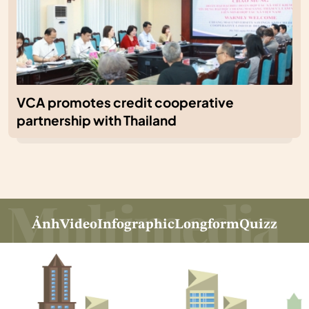
VCA promotes credit cooperative
partnership with Thailand
Ảnh
Video
Infographic
Longform
Quizz