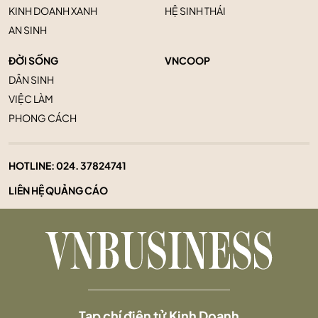
KINH DOANH XANH
HỆ SINH THÁI
AN SINH
ĐỜI SỐNG
VNCOOP
DÂN SINH
VIỆC LÀM
PHONG CÁCH
HOTLINE:
024. 37824741
LIÊN HỆ QUẢNG CÁO
Tạp chí điện tử Kinh Doanh