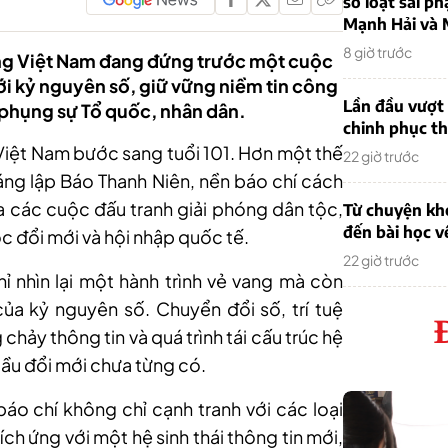
sơ loạt sai ph
Mạnh Hải và 
8 giờ trước
ạng Việt Nam đang đứng trước một cuộc
ới kỷ nguyên số, giữ vững niềm tin công
Lần đầu vượt 
 phụng sự Tổ quốc, nhân dân.
chinh phục th
iệt Nam bước sang tuổi 101. Hơn một thế
22 giờ trước
sáng lập Báo Thanh Niên, nền báo chí cách
các cuộc đấu tranh giải phóng dân tộc,
Từ chuyện khở
đến bài học v
c đổi mới và hội nhập quốc tế.
22 giờ trước
ỉ nhìn lại một hành trình vẻ vang mà còn
ủa kỷ nguyên số. Chuyển đổi số, trí tuệ
chảy thông tin và quá trình tái cấu trúc hệ
cầu đổi mới chưa từng có.
 báo chí không chỉ cạnh tranh với các loại
ch ứng với một hệ sinh thái thông tin mới,