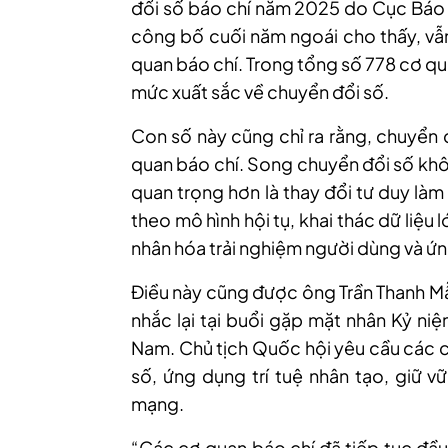
đổi số báo chí năm 2025 do Cục Báo chi
công bố cuối năm ngoái cho thấy, 
quan báo chí. Trong tổng số 778 cơ qu
mức xuất sắc về chuyển đổi số.
Con số này cũng chỉ ra rằng, chuyển 
quan báo chí. Song chuyển đổi số khô
quan trọng hơn là thay đổi tư duy làm
theo mô hình hội tụ, khai thác dữ liệu 
nhân hóa trải nghiệm người dùng và ứ
Điều này cũng được ông Trần Thanh M
nhắc lại tại buổi gặp mặt nhân Kỷ 
Nam. Chủ tịch Quốc hội yêu cầu các 
số, ứng dụng trí tuệ nhân tạo, giữ v
mạng.
“Các cơ quan báo chí đã tiếp tục đầu