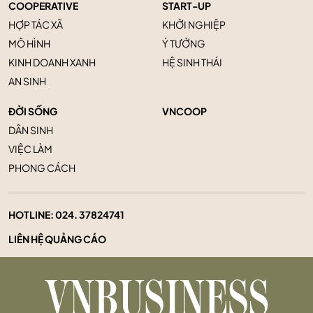
COOPERATIVE
START-UP
HỢP TÁC XÃ
KHỞI NGHIỆP
MÔ HÌNH
Ý TƯỞNG
KINH DOANH XANH
HỆ SINH THÁI
AN SINH
ĐỜI SỐNG
VNCOOP
DÂN SINH
VIỆC LÀM
PHONG CÁCH
HOTLINE:
024. 37824741
LIÊN HỆ QUẢNG CÁO