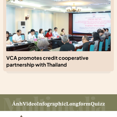
VCA promotes credit cooperative
partnership with Thailand
Ảnh
Video
Infographic
Longform
Quizz