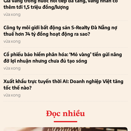
Giá vàng trong nước nối tiếp đà tăng, vàng nhẫn có
thêm tới 1,5 triệu đồng/lượng
vừa xong
Công ty môi giới bất động sản S-Realty Đà Nẵng nợ
thuế hơn 74 tỷ đồng hoạt động ra sao?
vừa xong
Cổ phiếu bảo hiểm phân hóa: ‘Mỏ vàng’ tiền gửi nâng
đỡ lợi nhuận nhưng chưa đủ tạo sóng
vừa xong
Xuất khẩu trực tuyến thời AI: Doanh nghiệp Việt tăng
tốc thế nào?
vừa xong
Đọc nhiều