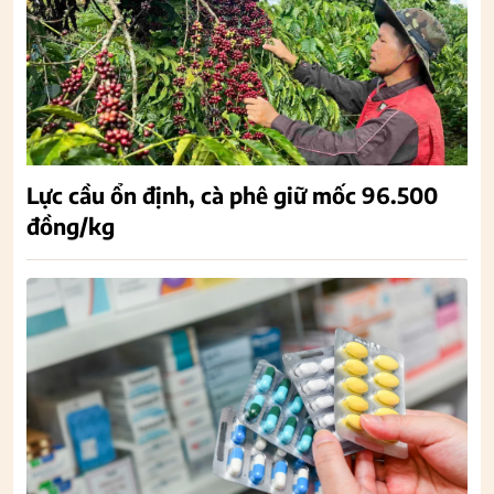
Lực cầu ổn định, cà phê giữ mốc 96.500
đồng/kg