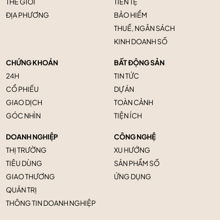
THẾ GIỚI
TIỀN TỆ
ĐỊA PHƯƠNG
BẢO HIỂM
THUẾ, NGÂN SÁCH
KINH DOANH SỐ
CHỨNG KHOÁN
BẤT ĐỘNG SẢN
24H
TIN TỨC
CỔ PHIẾU
DỰ ÁN
GIAO DỊCH
TOÀN CẢNH
GÓC NHÌN
TIỆN ÍCH
DOANH NGHIỆP
CÔNG NGHỆ
THỊ TRƯỜNG
XU HƯỚNG
TIÊU DÙNG
SẢN PHẨM SỐ
GIAO THƯƠNG
ỨNG DỤNG
QUẢN TRỊ
THÔNG TIN DOANH NGHIỆP