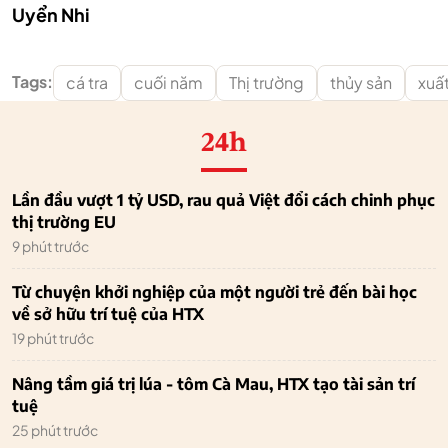
Uyển Nhi
Tags:
cá tra
cuối năm
Thị trường
thủy sản
xuấ
24h
Lần đầu vượt 1 tỷ USD, rau quả Việt đổi cách chinh phục
thị trường EU
9 phút trước
Từ chuyện khởi nghiệp của một người trẻ đến bài học
về sở hữu trí tuệ của HTX
19 phút trước
Nâng tầm giá trị lúa - tôm Cà Mau, HTX tạo tài sản trí
tuệ
25 phút trước