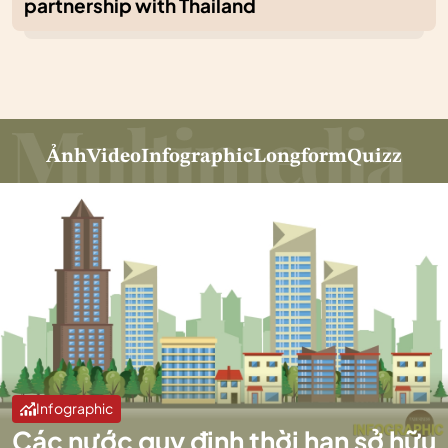
partnership with Thailand
Ảnh
Video
Infographic
Longform
Quizz
Infographic
Các nước quy định thời hạn sở hữu