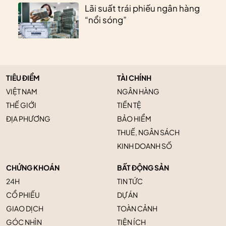
Lãi suất trái phiếu ngân hàng
“nổi sóng”
TIÊU ĐIỂM
TÀI CHÍNH
VIỆT NAM
NGÂN HÀNG
THẾ GIỚI
TIỀN TỆ
ĐỊA PHƯƠNG
BẢO HIỂM
THUẾ, NGÂN SÁCH
KINH DOANH SỐ
CHỨNG KHOÁN
BẤT ĐỘNG SẢN
24H
TIN TỨC
CỔ PHIẾU
DỰ ÁN
GIAO DỊCH
TOÀN CẢNH
GÓC NHÌN
TIỆN ÍCH