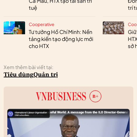
Cà Mau, HTX tạo tài sản trí
Đồn
tuệ
trí 
Cooperative
Coo
Tư tưởng Hồ Chí Minh: Nền
Giữ
tảng kiến tạo động lực mới
HTX
cho HTX
sở h
Xem thêm bài viết tại:
Tiêu dùng
Quản trị