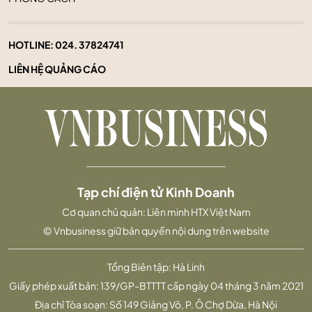
HOTLINE:
024. 37824741
LIÊN HỆ QUẢNG CÁO
Tạp chí điện tử Kinh Doanh
Cơ quan chủ quản: Liên minh HTX Việt Nam
© Vnbusiness giữ bản quyền nội dung trên website
Tổng Biên tập: Hà Linh
Giấy phép xuất bản: 139/GP-BTTTT cấp ngày 04 tháng 3 năm 2021
Địa chỉ Tòa soạn: Số 149 Giảng Võ, P. Ô Chợ Dừa, Hà Nội