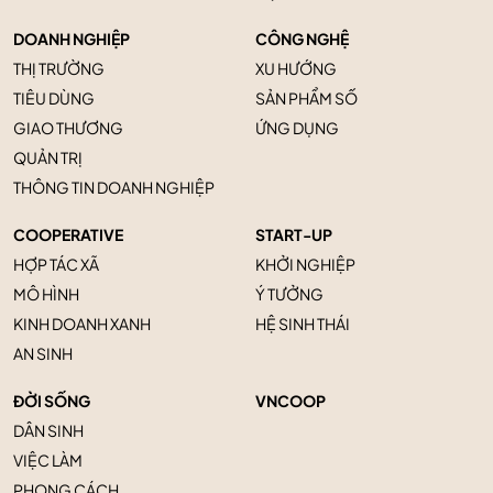
DOANH NGHIỆP
CÔNG NGHỆ
THỊ TRƯỜNG
XU HƯỚNG
TIÊU DÙNG
SẢN PHẨM SỐ
GIAO THƯƠNG
ỨNG DỤNG
QUẢN TRỊ
THÔNG TIN DOANH NGHIỆP
COOPERATIVE
START-UP
HỢP TÁC XÃ
KHỞI NGHIỆP
MÔ HÌNH
Ý TƯỞNG
KINH DOANH XANH
HỆ SINH THÁI
AN SINH
ĐỜI SỐNG
VNCOOP
DÂN SINH
VIỆC LÀM
PHONG CÁCH