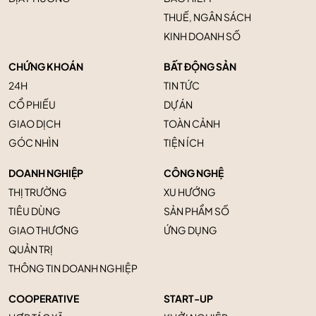
THUẾ, NGÂN SÁCH
KINH DOANH SỐ
CHỨNG KHOÁN
BẤT ĐỘNG SẢN
24H
TIN TỨC
CỔ PHIẾU
DỰ ÁN
GIAO DỊCH
TOÀN CẢNH
GÓC NHÌN
TIỆN ÍCH
DOANH NGHIỆP
CÔNG NGHỆ
THỊ TRƯỜNG
XU HƯỚNG
TIÊU DÙNG
SẢN PHẨM SỐ
GIAO THƯƠNG
ỨNG DỤNG
QUẢN TRỊ
THÔNG TIN DOANH NGHIỆP
COOPERATIVE
START-UP