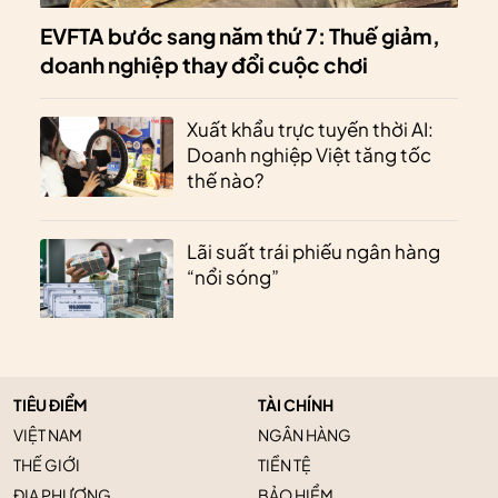
EVFTA bước sang năm thứ 7: Thuế giảm,
doanh nghiệp thay đổi cuộc chơi
Xuất khẩu trực tuyến thời AI:
Doanh nghiệp Việt tăng tốc
thế nào?
Lãi suất trái phiếu ngân hàng
“nổi sóng”
TIÊU ĐIỂM
TÀI CHÍNH
VIỆT NAM
NGÂN HÀNG
THẾ GIỚI
TIỀN TỆ
ĐỊA PHƯƠNG
BẢO HIỂM