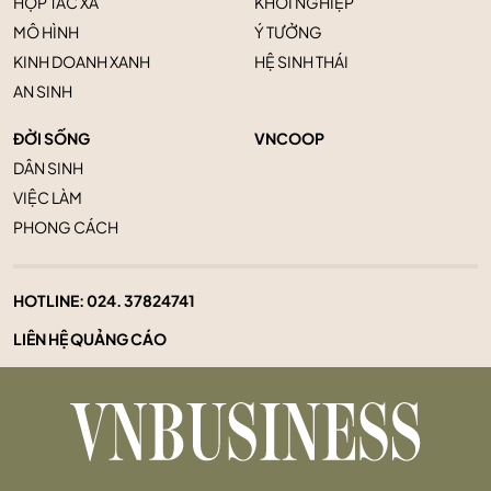
HỢP TÁC XÃ
KHỞI NGHIỆP
MÔ HÌNH
Ý TƯỞNG
KINH DOANH XANH
HỆ SINH THÁI
AN SINH
ĐỜI SỐNG
VNCOOP
DÂN SINH
VIỆC LÀM
PHONG CÁCH
HOTLINE:
024. 37824741
LIÊN HỆ QUẢNG CÁO