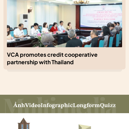
VCA promotes credit cooperative
partnership with Thailand
Ảnh
Video
Infographic
Longform
Quizz