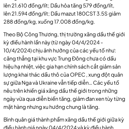
lên
21.610 đồng/lít;
Dầu hỏa
tăng 579 đồng/lít,
lên
21.594 đồng/lít;
Dầu mazut 180CST 3.5S
giảm
288 đồng/kg, xuống
17.008 đồng/kg.
Theo Bộ Công Thương, thị trường xăng dầu thế giới
kỳ điều hành lần này (từ ngày 04/4/2024 -
10/4/2024) chịu ảnh hưởng của các yếu tố như:
căng thẳng tại khu vực Trung Đông chưa có dấu
hiệu hạ nhiệt, việc gia hạn chính sách cắt giảm sản
lượng khai thác dầu thô của OPEC , xung đột quân
sự giữa Nga và Ukraine vẫn tiếp diễn… Các yếu tố
nêu trên khiến giá xăng dầu thế giới trong những
ngày vừa qua diễn biến tăng, giảm đan xen tùy từng
mặt hàng nhưng xu hướng chung là tăng.
Bình quân giá thành phẩm xăng dầu thế giới giữa kỳ
điều hành giá ngày 04/4/2024 và kỳ điều hành