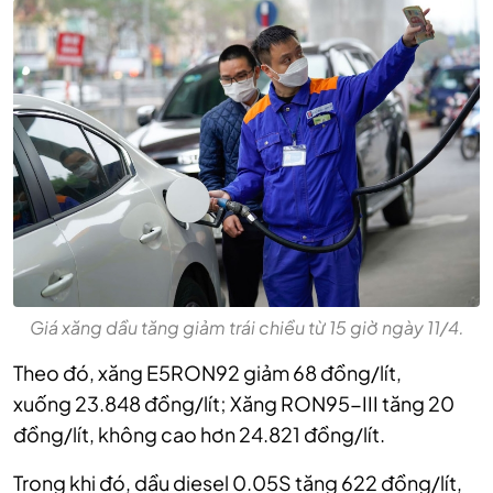
Giá xăng dầu tăng giảm trái chiều từ 15 giờ ngày 11/4.
Theo đó, xăng
E5RON92
giảm 68 đồng/lít,
xuống
23.848 đồng/lít;
Xăng RON95-III
tăng 20
đồng/lít,
không cao hơn 24.821 đồng/lít.
Trong khi đó, d
ầu diesel 0.05S
tăng 622 đồng/lít,