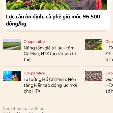
Lực cầu ổn định, cà phê giữ mốc 96.500
đồng/kg
Cooperative
Coo
Nâng tầm giá trị lúa - tôm
HTX
Cà Mau, HTX tạo tài sản trí
Đồn
tuệ
trí 
Cooperative
Coo
Tư tưởng Hồ Chí Minh: Nền
Giữ
tảng kiến tạo động lực mới
HTX
cho HTX
sở h
Xem thêm bài viết tại: