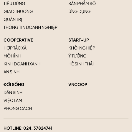
TIÊU DÙNG
SẢN PHẨM SỐ
GIAO THƯƠNG
ỨNG DỤNG
QUẢN TRỊ
THÔNG TIN DOANH NGHIỆP
COOPERATIVE
START-UP
HỢP TÁC XÃ
KHỞI NGHIỆP
MÔ HÌNH
Ý TƯỞNG
KINH DOANH XANH
HỆ SINH THÁI
AN SINH
ĐỜI SỐNG
VNCOOP
DÂN SINH
VIỆC LÀM
PHONG CÁCH
HOTLINE:
024. 37824741