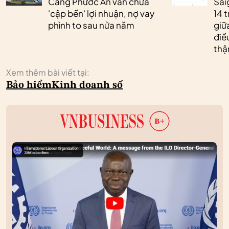
Cảng Phước An vẫn chưa
Sai
'cập bến' lợi nhuận, nợ vay
14 t
phình to sau nửa năm
giữ
điề
thậ
Xem thêm bài viết tại:
Bảo hiểm
Kinh doanh số