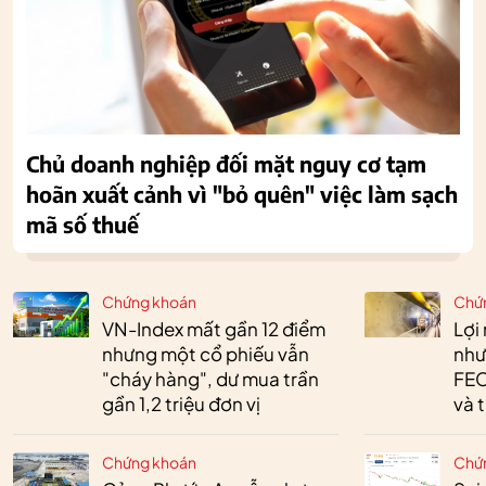
Chủ doanh nghiệp đối mặt nguy cơ tạm
hoãn xuất cảnh vì "bỏ quên" việc làm sạch
mã số thuế
Chứng khoán
Chứ
VN-Index mất gần 12 điểm
Lợi
nhưng một cổ phiếu vẫn
như
"cháy hàng", dư mua trần
FEC
gần 1,2 triệu đơn vị
và 
Chứng khoán
Chứ