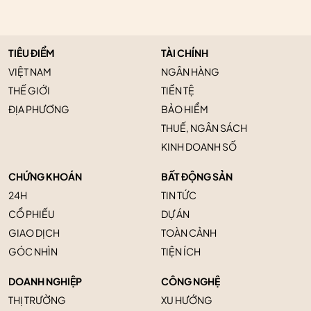
TIÊU ĐIỂM
TÀI CHÍNH
VIỆT NAM
NGÂN HÀNG
THẾ GIỚI
TIỀN TỆ
ĐỊA PHƯƠNG
BẢO HIỂM
THUẾ, NGÂN SÁCH
KINH DOANH SỐ
CHỨNG KHOÁN
BẤT ĐỘNG SẢN
24H
TIN TỨC
CỔ PHIẾU
DỰ ÁN
GIAO DỊCH
TOÀN CẢNH
GÓC NHÌN
TIỆN ÍCH
DOANH NGHIỆP
CÔNG NGHỆ
THỊ TRƯỜNG
XU HƯỚNG