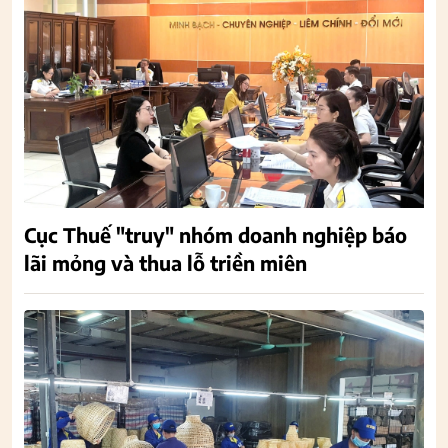
Cục Thuế "truy" nhóm doanh nghiệp báo
lãi mỏng và thua lỗ triền miên