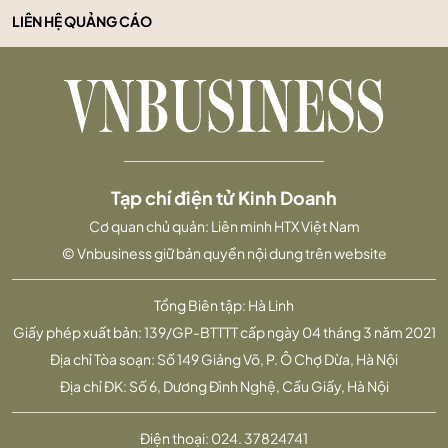
LIÊN HỆ QUẢNG CÁO
Tạp chí điện tử Kinh Doanh
Cơ quan chủ quản: Liên minh HTX Việt Nam
© Vnbusiness giữ bản quyền nội dung trên website
Tổng Biên tập: Hà Linh
Giấy phép xuất bản: 139/GP-BTTTT cấp ngày 04 tháng 3 năm 2021
Địa chỉ Tòa soạn: Số 149 Giảng Võ, P. Ô Chợ Dừa, Hà Nội
Địa chỉ ĐK: Số 6, Dương Đình Nghệ, Cầu Giấy, Hà Nội
Điện thoại:
024. 37824741