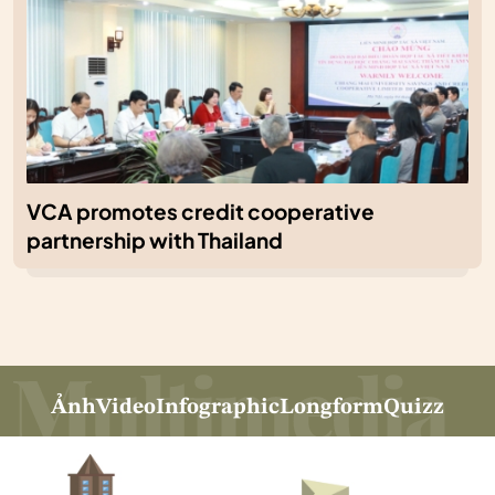
VCA promotes credit cooperative
partnership with Thailand
Ảnh
Video
Infographic
Longform
Quizz