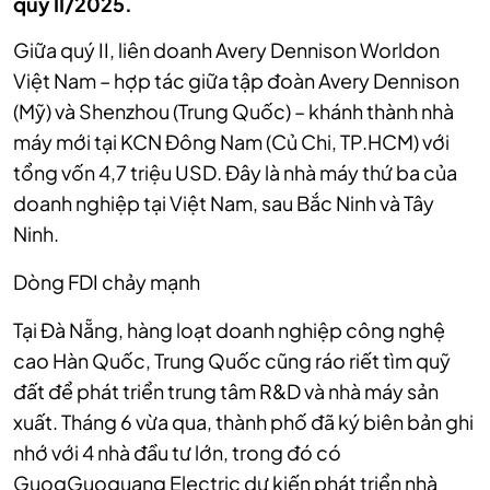
quý II/2025.
Giữa quý II, liên doanh Avery Dennison Worldon
Việt Nam – hợp tác giữa tập đoàn Avery Dennison
(Mỹ) và Shenzhou (Trung Quốc) – khánh thành nhà
máy mới tại KCN Đông Nam (Củ Chi, TP.HCM) với
tổng vốn 4,7 triệu USD. Đây là nhà máy thứ ba của
doanh nghiệp tại Việt Nam, sau Bắc Ninh và Tây
Ninh.
Dòng FDI chảy mạnh
Tại Đà Nẵng, hàng loạt doanh nghiệp công nghệ
cao Hàn Quốc, Trung Quốc cũng ráo riết tìm quỹ
đất để phát triển trung tâm R&D và nhà máy sản
xuất. Tháng 6 vừa qua, thành phố đã ký biên bản ghi
nhớ với 4 nhà đầu tư lớn, trong đó có
GuogGuoguang Electric dự kiến phát triển nhà