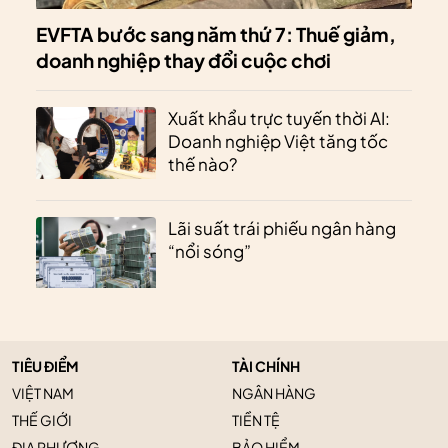
EVFTA bước sang năm thứ 7: Thuế giảm,
doanh nghiệp thay đổi cuộc chơi
Xuất khẩu trực tuyến thời AI:
Doanh nghiệp Việt tăng tốc
thế nào?
Lãi suất trái phiếu ngân hàng
“nổi sóng”
TIÊU ĐIỂM
TÀI CHÍNH
VIỆT NAM
NGÂN HÀNG
THẾ GIỚI
TIỀN TỆ
ĐỊA PHƯƠNG
BẢO HIỂM