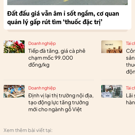
Đất đấu giá vẫn âm ỉ sốt ngầm, cơ quan
quản lý gấp rút tìm ‘thuốc đặc trị’
Doanh nghiệp
Tài c
Tiếp đà tăng, giá cà phê
Côn
chạm mốc 99.000
sản
đồng/kg
thu
độn
Doanh nghiệp
Tài c
Định vị lại thị trường nội địa,
Lãi
tạo động lực tăng trưởng
hàn
mới cho ngành gỗ Việt
Xem thêm bài viết tại: