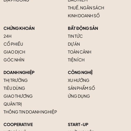
THUẾ, NGÂN SÁCH
KINH DOANH SỐ
CHỨNG KHOÁN
BẤT ĐỘNG SẢN
24H
TIN TỨC
CỔ PHIẾU
DỰ ÁN
GIAO DỊCH
TOÀN CẢNH
GÓC NHÌN
TIỆN ÍCH
DOANH NGHIỆP
CÔNG NGHỆ
THỊ TRƯỜNG
XU HƯỚNG
TIÊU DÙNG
SẢN PHẨM SỐ
GIAO THƯƠNG
ỨNG DỤNG
QUẢN TRỊ
THÔNG TIN DOANH NGHIỆP
COOPERATIVE
START-UP