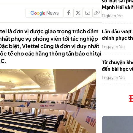
sơ loạt sai ph
Mạnh Hải và 
11 giờ trước
tel là đơn vị được giao trọng trách đảm
Lần đầu vượt 
nhất phục vụ phóng viên tới tác nghiệp
chinh phục th
Đặc biệt, Viettel cũng là đơn vị duy nhất
1 ngày trước
ốc tế cho các hãng thông tấn báo chí tại
MC.
Từ chuyện khở
đến bài học v
1 ngày trước