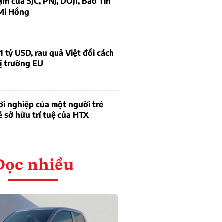
ạm của SJC, PNJ, DOJI, Bảo Tín
Mi Hồng
1 tỷ USD, rau quả Việt đổi cách
ị trường EU
i nghiệp của một người trẻ
ề sở hữu trí tuệ của HTX
Đọc nhiều