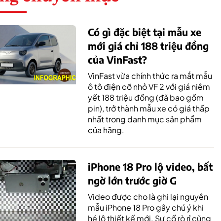
Có gì đặc biệt tại mẫu xe
mới giá chỉ 188 triệu đồng
của VinFast?
VinFast vừa chính thức ra mắt mẫu
ô tô điện cỡ nhỏ VF 2 với giá niêm
yết 188 triệu đồng (đã bao gồm
pin), trở thành mẫu xe có giá thấp
nhất trong danh mục sản phẩm
của hãng.
iPhone 18 Pro lộ video, bất
ngờ lớn trước giờ G
Video được cho là ghi lại nguyên
mẫu iPhone 18 Pro gây chú ý khi
hé lộ thiết kế mới. Sự cố rò rỉ cũng