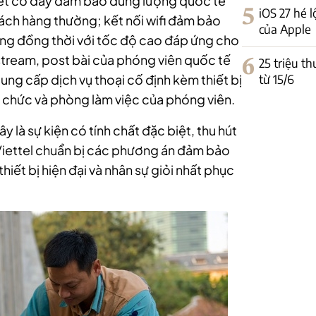
net có dây đảm bảo dung lượng quốc tế
5
iOS 27 hé l
hách hàng thường; kết nối wifi đảm bảo
của Apple
g đồng thời với tốc độ cao đáp ứng cho
stream, post bài của phóng viên quốc tế
6
25 triệu th
từ 15/6
cung cấp dịch vụ thoại cố định kèm thiết bị
 chức và phòng làm việc của phóng viên.
ây là sự kiện có tính chất đặc biệt, thu hút
 Viettel chuẩn bị các phương án đảm bảo
hiết bị hiện đại và nhân sự giỏi nhất phục