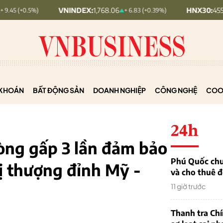
VNINDEX:
1,768.06
HNX30:
455.12
+ 6.83 (+0.39%)
+ 1.63 (+0.
KHOÁN
BẤT ĐỘNG SẢN
DOANH NGHIỆP
CÔNG NGHỆ
COO
24h
òng gấp 3 lần đảm bảo
Phú Quốc chu
hị thượng đỉnh Mỹ -
và cho thuê đ
11 giờ trước
Thanh tra Ch