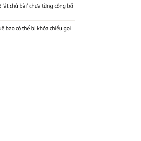
ộ ‘át chủ bài’ chưa từng công bố
uê bao có thể bị khóa chiều gọi