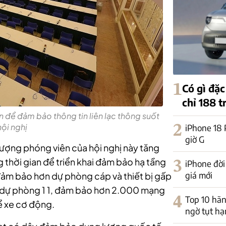
1
Có gì đặc
chỉ 188 t
n để đảm bảo thông tin liên lạc thông suốt
hội nghị
2
iPhone 18 P
giờ G
lượng phóng viên của hội nghị này tăng
 thời gian để triển khai đảm bảo hạ tầng
3
iPhone đời
giá mới
l đảm bảo hơn dự phòng cáp và thiết bị gấp
là dự phòng 1 1, đảm bảo hơn 2.000 mạng
4
Top 10 hãn
kể xe cơ động.
ngờ tụt h