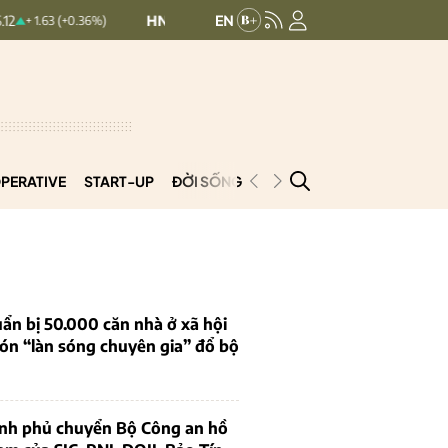
HNXINDEX:
293.44
UPCOMINDEX:
126.9
36%)
+ 0.25 (+0.09%)
PERATIVE
START-UP
ĐỜI SỐNG
PODCAST
VNCOOP
ẩn bị 50.000 căn nhà ở xã hội
ón “làn sóng chuyên gia” đổ bộ
ính phủ chuyển Bộ Công an hồ