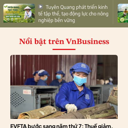
Tuyên Quang phát triển kinh
tế tập thể, tạo động lực cho nông
nghiệp bền vững
Nổi bật
trên VnBusiness
EVFTA bước sang năm thứ 7: Thuế giảm,