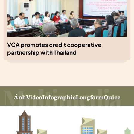
VCA promotes credit cooperative
partnership with Thailand
Ảnh
Video
Infographic
Longform
Quizz