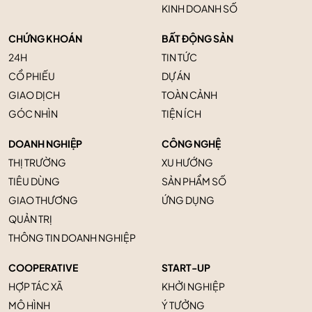
KINH DOANH SỐ
CHỨNG KHOÁN
BẤT ĐỘNG SẢN
24H
TIN TỨC
CỔ PHIẾU
DỰ ÁN
GIAO DỊCH
TOÀN CẢNH
GÓC NHÌN
TIỆN ÍCH
DOANH NGHIỆP
CÔNG NGHỆ
THỊ TRƯỜNG
XU HƯỚNG
TIÊU DÙNG
SẢN PHẨM SỐ
GIAO THƯƠNG
ỨNG DỤNG
QUẢN TRỊ
THÔNG TIN DOANH NGHIỆP
COOPERATIVE
START-UP
HỢP TÁC XÃ
KHỞI NGHIỆP
MÔ HÌNH
Ý TƯỞNG