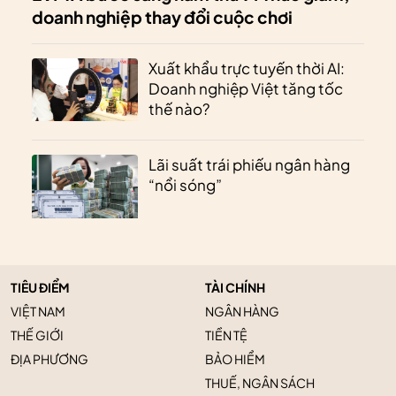
doanh nghiệp thay đổi cuộc chơi
Xuất khẩu trực tuyến thời AI:
Doanh nghiệp Việt tăng tốc
thế nào?
Lãi suất trái phiếu ngân hàng
“nổi sóng”
TIÊU ĐIỂM
TÀI CHÍNH
VIỆT NAM
NGÂN HÀNG
THẾ GIỚI
TIỀN TỆ
ĐỊA PHƯƠNG
BẢO HIỂM
THUẾ, NGÂN SÁCH