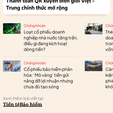
Thanh toán QR xuyên biên giới Việt -
Trung chính thức mở rộng
Chứng khoán
Chứ
Loạt cổ phiếu doanh
Thé
nghiệp nhà nước tăng trần,
doa
điều gì đang kích hoạt
tro
dòng tiền?
vốn
Chứng khoán
Chứ
Cổ phiếu bảo hiểm phân
Cản
hóa: ‘Mỏ vàng’ tiền gửi
kiệ
nâng đỡ lợi nhuận nhưng
phi
chưa đủ tạo sóng
khó
Xem thêm bài viết tại:
Tiền tệ
Bảo hiểm