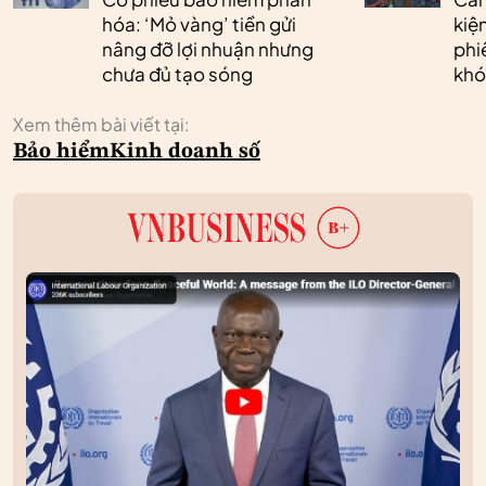
hóa: ‘Mỏ vàng’ tiền gửi
kiệ
nâng đỡ lợi nhuận nhưng
phi
chưa đủ tạo sóng
khó
Xem thêm bài viết tại:
Bảo hiểm
Kinh doanh số