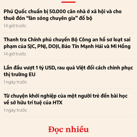
Phú Quốc chuẩn bị 50.000 căn nhà ở xã hội và cho
thuê đón “làn sóng chuyên gia” đổ bộ
14 giờ trước
Thanh tra Chính phủ chuyển Bộ Công an hồ sơ loạt sai
phạm của SJC, PNJ, DOJI, Bảo Tín Mạnh Hải và Mi Hồng
14 giờ trước
Lần đầu vượt 1 tỷ USD, rau quả Việt đổi cách chinh phục
thị trường EU
1 ngày trước
Từ chuyện khởi nghiệp của một người trẻ đến bài học
về sở hữu trí tuệ của HTX
1 ngày trước
Đọc nhiều