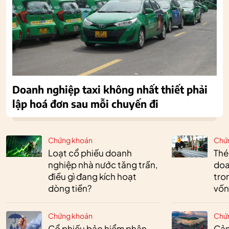
Doanh nghiệp taxi không nhất thiết phải
lập hoá đơn sau mỗi chuyến đi
Chứng khoán
Chứ
Loạt cổ phiếu doanh
Thé
nghiệp nhà nước tăng trần,
doa
điều gì đang kích hoạt
tro
dòng tiền?
vốn
Chứng khoán
Chứ
Cổ phiếu bảo hiểm phân
Cản