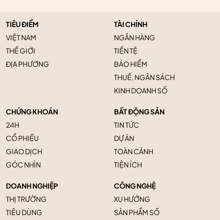
TIÊU ĐIỂM
TÀI CHÍNH
VIỆT NAM
NGÂN HÀNG
THẾ GIỚI
TIỀN TỆ
ĐỊA PHƯƠNG
BẢO HIỂM
THUẾ, NGÂN SÁCH
KINH DOANH SỐ
CHỨNG KHOÁN
BẤT ĐỘNG SẢN
24H
TIN TỨC
CỔ PHIẾU
DỰ ÁN
GIAO DỊCH
TOÀN CẢNH
GÓC NHÌN
TIỆN ÍCH
DOANH NGHIỆP
CÔNG NGHỆ
THỊ TRƯỜNG
XU HƯỚNG
TIÊU DÙNG
SẢN PHẨM SỐ