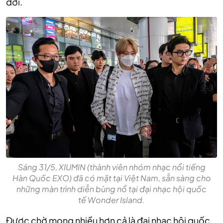
đời.
Sáng 31/5, XIUMIN (thành viên nhóm nhạc nổi tiếng
Hàn Quốc EXO) đã có mặt tại Việt Nam, sẵn sàng cho
những màn trình diễn bùng nổ tại đại nhạc hội quốc
tế Wonder Island.
Được chờ mong nhiều hơn cả là đại nhạc hội quốc