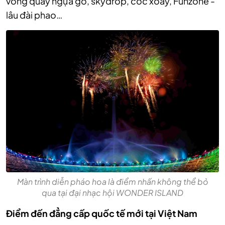
vòng quay ngựa gỗ, skydrop, cốc xoay, Funzone -
lâu đài phao…
Màn trình diễn pháo hoa là điểm nhấn không thể bỏ
qua tại đại nhạc hội WONDER ISLAND
Điểm đến đẳng cấp quốc tế mới tại Việt Nam