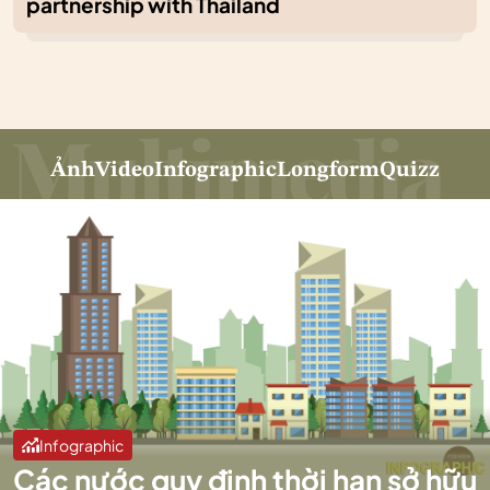
partnership with Thailand
Ảnh
Video
Infographic
Longform
Quizz
Infographic
Các nước quy định thời hạn sở hữu