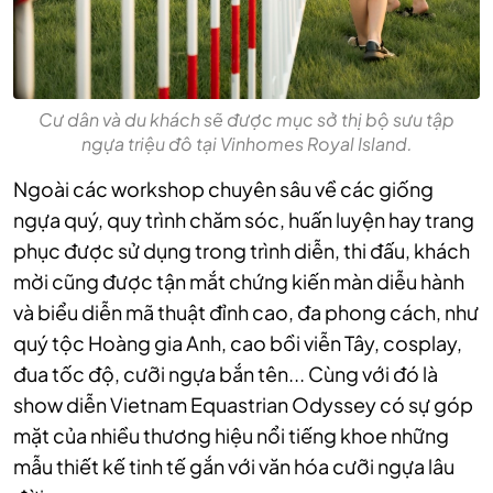
Cư dân và du khách sẽ được mục sở thị bộ sưu tập
ngựa triệu đô tại Vinhomes Royal Island.
Ngoài các workshop chuyên sâu về các giống
ngựa quý, quy trình chăm sóc, huấn luyện hay trang
phục được sử dụng trong trình diễn, thi đấu, khách
mời cũng được tận mắt chứng kiến màn diễu hành
và biểu diễn mã thuật đỉnh cao, đa phong cách, như
quý tộc Hoàng gia Anh, cao bồi viễn Tây, cosplay,
đua tốc độ, cưỡi ngựa bắn tên... Cùng với đó là
show diễn Vietnam Equastrian Odyssey có sự góp
mặt của nhiều thương hiệu nổi tiếng khoe những
mẫu thiết kế tinh tế gắn với văn hóa cưỡi ngựa lâu