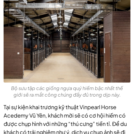
Bộ sưu tập các giống ngựa quý hiếm bậc nhất thế
giới sẽ ra mắt công chúng đầy đủ trong dịp này.
Tại sự kiện khai trương kỹ thuật Vinpearl Horse
Acedemy Vũ Yên, khách mời sẽ có cơ hội hiếm có
được chụp hình với những “thú cưng” tiền tỉ. Để du
khách có trải nghiệm như ý, dịch vụ chụp ảnh sẽ đi