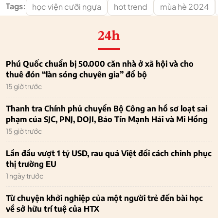
Tags:
học viện cưỡi ngựa
hot trend
mùa hè 2024
24h
Phú Quốc chuẩn bị 50.000 căn nhà ở xã hội và cho
thuê đón “làn sóng chuyên gia” đổ bộ
15 giờ trước
Thanh tra Chính phủ chuyển Bộ Công an hồ sơ loạt sai
phạm của SJC, PNJ, DOJI, Bảo Tín Mạnh Hải và Mi Hồng
15 giờ trước
Lần đầu vượt 1 tỷ USD, rau quả Việt đổi cách chinh phục
thị trường EU
1 ngày trước
Từ chuyện khởi nghiệp của một người trẻ đến bài học
về sở hữu trí tuệ của HTX