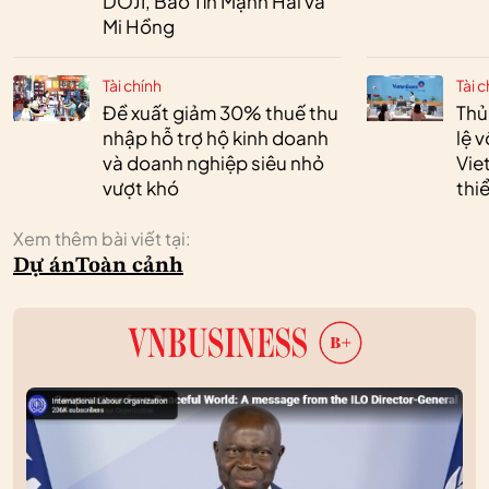
DOJI, Bảo Tín Mạnh Hải và
Mi Hồng
Tài chính
Tài c
Đề xuất giảm 30% thuế thu
Thủ
nhập hỗ trợ hộ kinh doanh
lệ 
và doanh nghiệp siêu nhỏ
Vie
vượt khó
thi
Xem thêm bài viết tại:
Dự án
Toàn cảnh