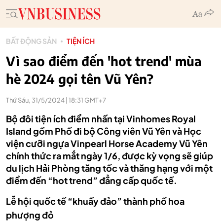
BẤT ĐỘNG SẢN
TIỆN ÍCH
Vì sao điểm đến 'hot trend' mùa
hè 2024 gọi tên Vũ Yên?
Thứ Sáu, 31/5/2024 | 18:31 GMT+7
Bộ đôi tiện ích điểm nhấn tại Vinhomes Royal
Island gồm Phố đi bộ Công viên Vũ Yên và Học
viện cưỡi ngựa Vinpearl Horse Academy Vũ Yên
chính thức ra mắt ngày 1/6, được kỳ vọng sẽ giúp
du lịch Hải Phòng tăng tốc và thăng hạng với một
điểm đến “hot trend” đẳng cấp quốc tế.
Lễ hội quốc tế “khuấy đảo” thành phố hoa
phượng đỏ