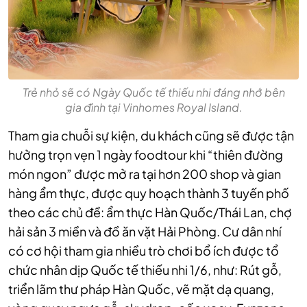
Trẻ nhỏ sẽ có Ngày Quốc tế thiếu nhi đáng nhớ bên
gia đình tại Vinhomes Royal Island.
Tham gia chuỗi sự kiện, du khách cũng sẽ được tận
hưởng trọn vẹn 1 ngày foodtour khi “thiên đường
món ngon” được mở ra tại hơn 200 shop và gian
hàng ẩm thực, được quy hoạch thành 3 tuyến phố
theo các chủ đề: ẩm thực Hàn Quốc/Thái Lan, chợ
hải sản 3 miền và đồ ăn vặt Hải Phòng. Cư dân nhí
có cơ hội tham gia nhiều trò chơi bổ ích được tổ
chức nhân dịp Quốc tế thiếu nhi 1/6, như: Rút gỗ,
triển lãm thư pháp Hàn Quốc, vẽ mặt dạ quang,