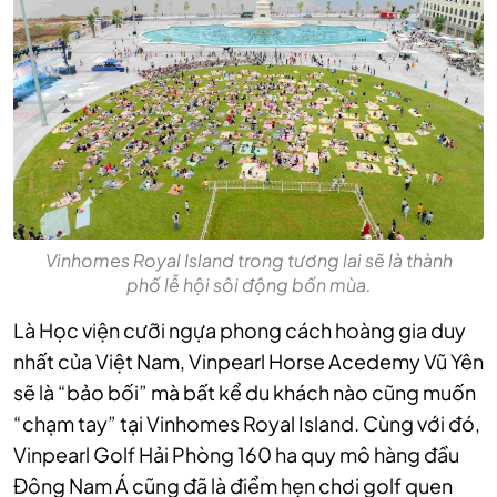
Vinhomes Royal Island trong tương lai sẽ là thành
phố lễ hội sôi động bốn mùa.
Là Học viện cưỡi ngựa phong cách hoàng gia duy
nhất của Việt Nam, Vinpearl Horse Acedemy Vũ Yên
sẽ là “bảo bối” mà bất kể du khách nào cũng muốn
“chạm tay” tại Vinhomes Royal Island. Cùng với đó,
Vinpearl Golf Hải Phòng 160 ha quy mô hàng đầu
Đông Nam Á cũng đã là điểm hẹn chơi golf quen