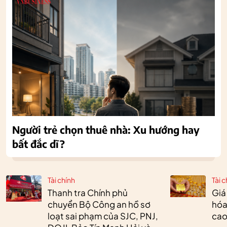
Người trẻ chọn thuê nhà: Xu hướng hay
bất đắc dĩ?
Tài chính
Tài c
Thanh tra Chính phủ
Giá
chuyển Bộ Công an hồ sơ
hóa
loạt sai phạm của SJC, PNJ,
cao