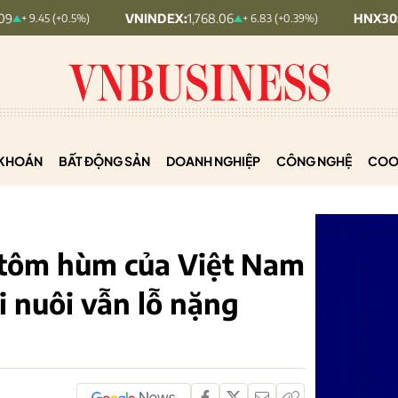
VNINDEX:
1,768.06
HNX30:
455.12
.5%)
+ 6.83 (+0.39%)
+ 1
KHOÁN
BẤT ĐỘNG SẢN
DOANH NGHIỆP
CÔNG NGHỆ
COO
 tôm hùm của Việt Nam
i nuôi vẫn lỗ nặng