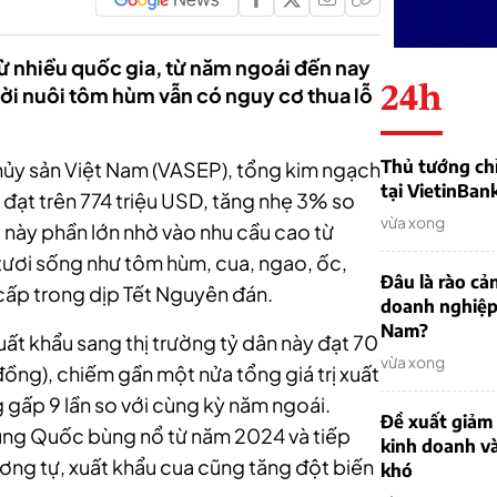
từ nhiều quốc gia, từ năm ngoái đến nay
24h
i nuôi tôm hùm vẫn có nguy cơ thua lỗ
Thủ tướng chỉ
Thủy sản Việt Nam (VASEP), tổng kim ngạch
tại VietinBan
 đạt trên 774 triệu USD, tăng nhẹ 3% so
vừa xong
 này phần lớn nhờ vào nhu cầu cao từ
tươi sống như tôm hùm, cua, ngao, ốc,
Đâu là rào cản
cấp trong dịp Tết Nguyên đán.
doanh nghiệp
Nam?
t khẩu sang thị trường tỷ dân này đạt 70
vừa xong
ồng), chiếm gần một nửa tổng giá trị xuất
 gấp 9 lần so với cùng kỳ năm ngoái.
Đề xuất giảm
ung Quốc bùng nổ từ năm 2024 và tiếp
kinh doanh v
ương tự, xuất khẩu cua cũng tăng đột biến
khó