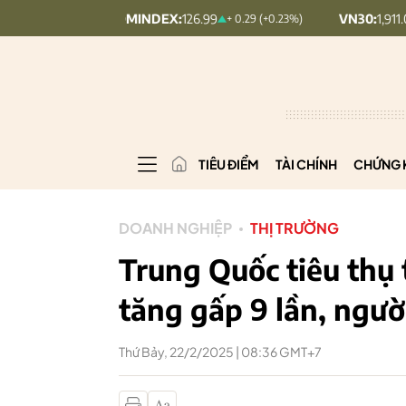
UPCOMINDEX:
126.99
VN30:
1,911.09
+ 0.29 (+0.23%)
+ 9.45 (+0
TIÊU ĐIỂM
TÀI CHÍNH
CHỨNG 
DOANH NGHIỆP
THỊ TRƯỜNG
Trung Quốc tiêu thụ
tăng gấp 9 lần, ngườ
Thứ Bảy, 22/2/2025 | 08:36 GMT+7