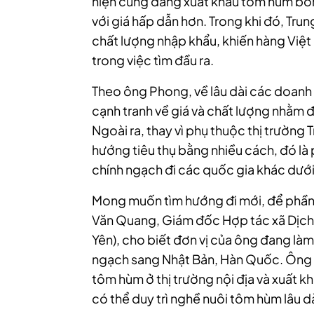
hiện cũng đang xuất khẩu tôm hùm bô
với giá hấp dẫn hơn. Trong khi đó, Tr
chất lượng nhập khẩu, khiến hàng Việt l
trong việc tìm đầu ra.
Theo ông Phong, về lâu dà
i các doanh
cạnh tranh về giá và chất lượng nhằm
Ngoài ra, thay vì phụ thuộc thị trường
hướng tiêu thụ bằng nhiều cách, đó là p
chính ngạch đi các quốc gia khác dưới
Mong muốn tìm hướng đi mới, để phần 
Văn Quang, Giám đốc Hợp tác xã Dịch
Yên), cho biết đơn vị của ông đang là
ngạch sang Nhật Bản, Hàn Quốc. Ông kỳ
tôm hùm ở thị trường nội địa và xuất 
có thể duy trì nghề nuôi tôm hùm lâu dà