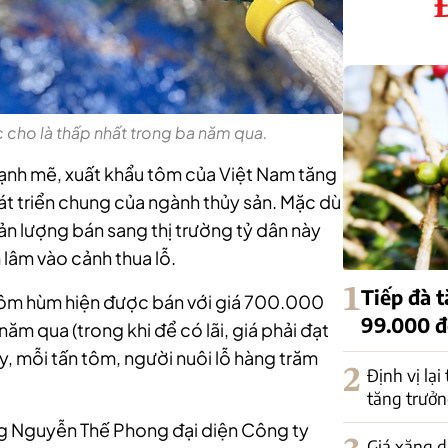
cho là thấp nhất trong ba năm qua.
ạnh mẽ, xuất khẩu tôm của Việt Nam tăng
t triển chung của ngành thủy sản.
Mặc dù
ản lượng bán sang thị trường tỷ dân này
 lâm vào cảnh thua lỗ.
1
Tiếp đà 
 tôm hùm hiện được bán với giá 700.000
99.000 
m qua (trong khi để có lãi, giá phải đạt
, mỗi tấn tôm, người nuôi lỗ hàng trăm
2
Định vị lại
tăng trưởn
ng Nguyễn Thế Phong đại diện Công ty
Giá xăng d