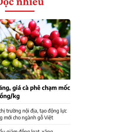
Đọc nhiều
tăng, giá cà phê chạm mốc
đồng/kg
 thị trường nội địa, tạo động lực
g mới cho ngành gỗ Việt
ầu giảm đồng loạt, xăng