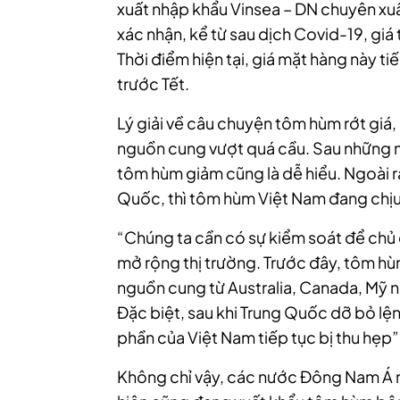
xuất nhập khẩu Vinsea – DN chuyên xuấ
xác nhận, kể từ sau dịch Covid-19, gi
Thời điểm hiện tại, giá mặt hàng này 
trước Tết.
Lý giải về câu chuyện tôm hùm rớt giá,
nguồn cung vượt quá cầu. Sau những ng
tôm hùm giảm cũng là dễ hiểu.
Ngoài ra
Quốc, thì tôm hùm Việt Nam đang chịu s
“Chúng ta cần có sự kiểm soát để chủ
mở rộng thị trường. Trước đây, tôm hùm
nguồn cung từ Australia, Canada, Mỹ n
Đặc biệt, sau khi Trung Quốc dỡ bỏ lệ
phần của Việt Nam tiếp tục bị thu hẹp
Không chỉ vậy, các nước Đông Nam Á nh