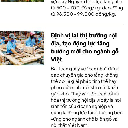
vực Tây Nguyên tiếp tục tăng nhẹ
từ 500 – 700 đồng/kg, dao động
từ 98.300 - 99.000 đồng/kg.
Định vị lại thị trường nội
địa, tạo động lực tăng
trưởng mới cho ngành gỗ
Việt
Bài toán quay về “sân nhà” được
các chuyên gia cho rằng không
thể coi là giải pháp tình thế hay
phao cứu sinh mỗi khi xuất khẩu
gặp khó. Thay vào đó, cần tối ưu
hóa thị trường nội địa vì đây là nơi
sinh tồn của doanh nghiệp và
cũng là động lực tăng trưởng bền
vững cho ngành chế biến gỗ và
nội thất Việt Nam.