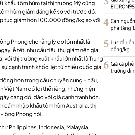
3
t khẩu tôm hùm tại thị trường Mỹ cũng
E10RON95-II
á tôm hùm giảm đáng kể so với trước đó.
tiếp tục giảm hơn 100.000 đồng/kg so với
4
Cạn nguồn 
phá tăng 
 ông Phong cho rằng lý do lớn nhất là
5
Lực cầu ổn
đồng/kg
ày lễ tết, nhu cầu tiêu thụ giảm nên giá
, với thị trường xuất khẩu lớn nhất là Trung
6
Giá cà phê
ự cạnh tranh khốc liệt từ nhiều quốc gia.
trường đi
 động hơn trong câu chuyện cung – cầu,
 Việt Nam có lợi thế riêng, nhưng hiện
gày càng dồi dào với giá cạnh tranh hơn.
nh cấm nhập khẩu tôm hùm Australia, thị
” – ông Phong nói.
ư Philippines, Indonesia, Malaysia,...