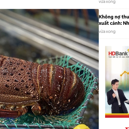
vừa xong
Không nợ thu
xuất cảnh: Nh
vừa xong