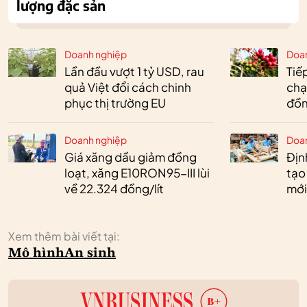
lượng đặc sản
Doanh nghiệp
Doa
Lần đầu vượt 1 tỷ USD, rau
Tiế
quả Việt đổi cách chinh
chạ
phục thị trường EU
đồn
Doanh nghiệp
Doa
Giá xăng dầu giảm đồng
Định
loạt, xăng E10RON95-III lùi
tạo
về 22.324 đồng/lít
mới
Xem thêm bài viết tại:
Mô hình
An sinh