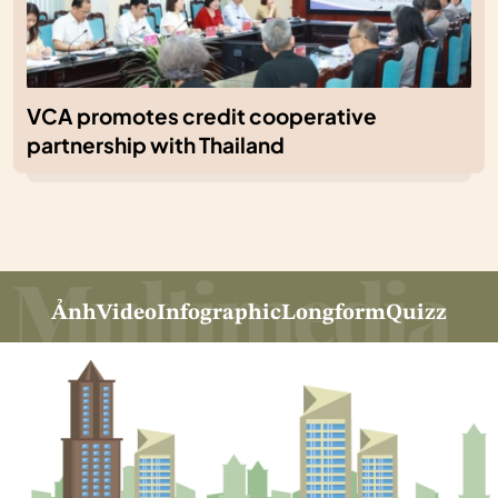
VCA promotes credit cooperative
partnership with Thailand
Ảnh
Video
Infographic
Longform
Quizz