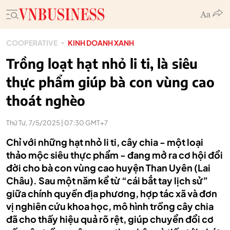
COOPERATIVE
KINH DOANH XANH
Trồng loạt hạt nhỏ li ti, là siêu
thực phẩm giúp bà con vùng cao
thoát nghèo
Thứ Tư, 7/5/2025 | 07:30 GMT+7
Chỉ với những hạt nhỏ li ti, cây chia - một loại
thảo mộc siêu thực phẩm - đang mở ra cơ hội đổi
đời cho bà con vùng cao huyện Than Uyên (Lai
Châu). Sau một năm kể từ “cái bắt tay lịch sử”
giữa chính quyền địa phương, hợp tác xã và đơn
vị nghiên cứu khoa học, mô hình trồng cây chia
đã cho thấy hiệu quả rõ rệt, giúp chuyển đổi cơ