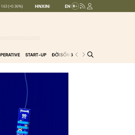
HNXINDEX:
293.44
UPCOMINDEX:
126.99
+ 0.25 (+0.09%)
PERATIVE
START-UP
ĐỜI SỐNG
PODCAST
VNCOOP