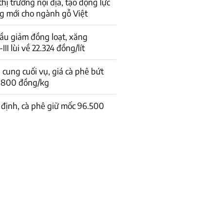
 thị trường nội địa, tạo động lực
g mới cho ngành gỗ Việt
ầu giảm đồng loạt, xăng
I lùi về 22.324 đồng/lít
cung cuối vụ, giá cà phê bứt
1.800 đồng/kg
 định, cà phê giữ mốc 96.500