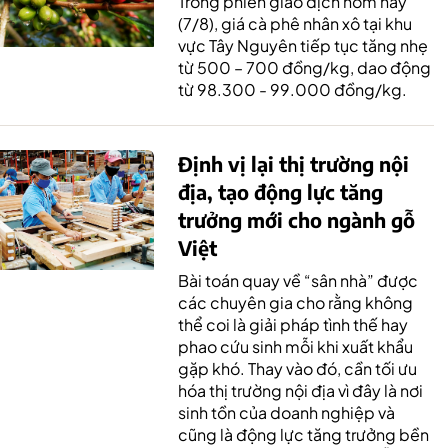
Trong phiên giao dịch hôm nay
(7/8), giá cà phê nhân xô tại khu
vực Tây Nguyên tiếp tục tăng nhẹ
từ 500 – 700 đồng/kg, dao động
từ 98.300 - 99.000 đồng/kg.
Định vị lại thị trường nội
địa, tạo động lực tăng
trưởng mới cho ngành gỗ
Việt
Bài toán quay về “sân nhà” được
các chuyên gia cho rằng không
thể coi là giải pháp tình thế hay
phao cứu sinh mỗi khi xuất khẩu
gặp khó. Thay vào đó, cần tối ưu
hóa thị trường nội địa vì đây là nơi
sinh tồn của doanh nghiệp và
cũng là động lực tăng trưởng bền