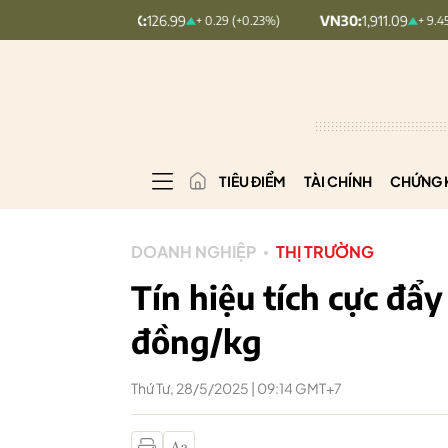
MINDEX:
126.99
VN30:
1,911.09
+ 0.29 (+0.23%)
+ 9.45 (+0.5%)
TIÊU ĐIỂM
TÀI CHÍNH
CHỨNG 
DOANH NGHIỆP
THỊ TRƯỜNG
Tín hiệu tích cực đẩy
đồng/kg
Thứ Tư, 28/5/2025 | 09:14 GMT+7