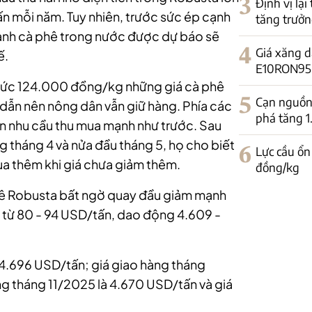
3
Định vị lại
tấn mỗi năm. Tuy nhiên, trước sức ép cạnh
tăng trưởn
gành cà phê trong nước được dự báo sẽ
4
Giá xăng d
ế.
E10RON95-II
 mức 124.000 đồng/kg những giá cà phê
5
Cạn nguồn 
 dẫn nên nông dân vẫn giữ hàng. Phía các
phá tăng 
n nhu cầu thu mua mạnh như trước. Sau
g tháng 4 và nửa đầu tháng 5, họ cho biết
6
Lực cầu ổn
a thêm khi giá chưa giảm thêm.
đồng/kg
 phê Robusta bất ngờ quay đầu giảm mạnh
 từ 80 - 94 USD/tấn, dao động 4.609 -
 4.696 USD/tấn; giá giao hàng tháng
g tháng 11/2025 là 4.670 USD/tấn và giá