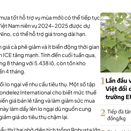
o mưa tốt hỗ trợ vụ mùa mới) có thể tiếp tục
 Việt Nam niên vụ 2024-2025 được dự
no, có thể hỗ trợ giá trong dài hạn.
n giá cà phê giảm và ít biến động thời gian
n ICE tăng mạnh. Tính đến cuối tuần qua,
g 8 tháng với 5.438 lô, còn tồn kho
ần 4 tháng.
1
Lần đầu v
ối lo ngại về nhu cầu tiêu thụ. Một số tập
Việt đổi 
ondelez International cho biết mức thuế
trường E
iến giá bán lẻ tăng và làm giảm sức mua
 này làm dấy lên lo ngại dù nguồn cung
2
Tiếp đà tă
giảm giá do tiêu thụ chậm lại.
đồng/kg
khẩu thứ hai nhờ diện tích trồng Robusta lớn