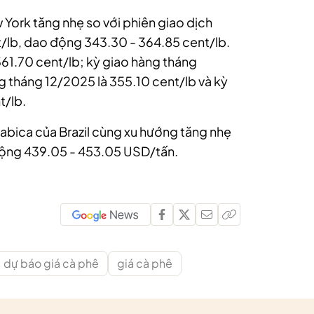
ew York tăng nhẹ so với phiên giao dịch
t/lb, dao động 343.30 - 364.85 cent/lb.
361.70 cent/lb; kỳ giao hàng tháng
g tháng 12/2025 là 355.10 cent/lb và kỳ
t/lb.
rabica của Brazil cùng xu hướng tăng nhẹ
 động 439.05 - 453.05 USD/tấn.
dự báo giá cà phê
giá cà phê