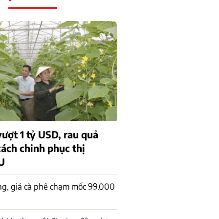
ượt 1 tỷ USD, rau quả
cách chinh phục thị
U
ng, giá cà phê chạm mốc 99.000