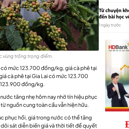
Từ chuyện khở
đến bài học v
1 ngày trước
c vùng trồng trọng điểm.
k có mức 123.700 đồng/kg, giá cà phê tại
á cà phê tại Gia Lai có mức 123.700
à 123.900 đồng/kg.
 nước tăng nhẹ hôm nay nhờ tín hiệu phục
c từ nguồn cung toàn cầu vẫn hiện hữu.
ục phục hồi, giá trong nước có thể tăng
õi sát diễn biến giá và thời tiết để quyết