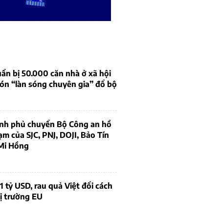
ẩn bị 50.000 căn nhà ở xã hội
ón “làn sóng chuyên gia” đổ bộ
ính phủ chuyển Bộ Công an hồ
ạm của SJC, PNJ, DOJI, Bảo Tín
Mi Hồng
1 tỷ USD, rau quả Việt đổi cách
ị trường EU