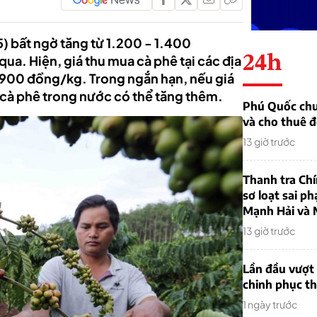
) bất ngờ tăng từ 1.200 - 1.400
24h
ua. Hiện, giá thu mua cà phê tại các địa
900 đồng/kg. Trong ngắn hạn, nếu giá
á cà phê trong nước có thể tăng thêm.
Phú Quốc chu
và cho thuê đ
13 giờ trước
Thanh tra Ch
sơ loạt sai ph
Mạnh Hải và 
13 giờ trước
Lần đầu vượt 
chinh phục th
1 ngày trước