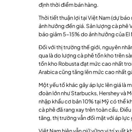
định thời điểm bán hàng.
Thời tiết thuận lợi tại Việt Nam (dự bá
ảnh hưởng đến giá. Sản lượng cà phê
báo giảm 5-15% do ảnh hưởng của El Ni
Đối với thị trường thế giới, nguyên nhâ
qua là do lượng cà phê tồn kho trên sà
tồn kho Robusta đạt mức cao nhất tron
Arabica cũng tăng lên mức cao nhất g
Một yếu tố khác gây áp lực lên giá là m
đoàn lớn như Starbucks, Hershey và M
nhập khẩu cơ bản 10% tại Mỹ có thể kh
cà phê đã rang xay trên toàn cầu. Điều
tăng, thị trường vẫn đối mặt với áp lực 
Việt Nam hiện vẫn giữ vững vị trí xuất 