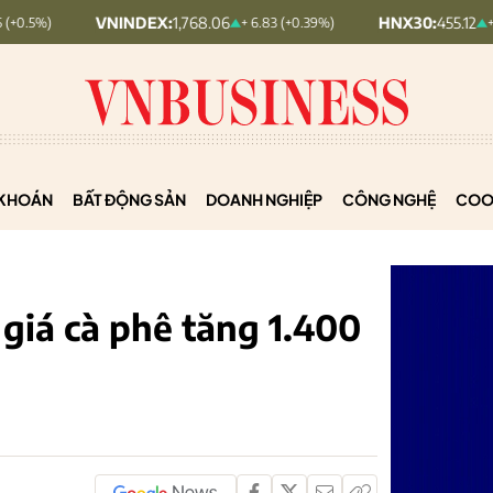
VNINDEX:
1,768.06
HNX30:
455.12
+ 6.83 (+0.39%)
+ 1.63 (+0.36%)
KHOÁN
BẤT ĐỘNG SẢN
DOANH NGHIỆP
CÔNG NGHỆ
COO
 giá cà phê tăng 1.400