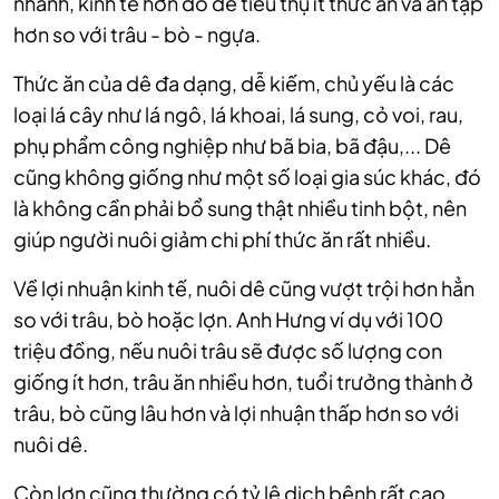
nhanh, kinh tế hơn do dê tiêu thụ ít thức ăn và ăn tạp
hơn so với trâu - bò - ngựa.
Thức ăn của dê đa dạng, dễ kiếm, chủ yếu là các
loại lá cây như lá ngô, lá khoai, lá sung, cỏ voi, rau,
phụ phẩm công nghiệp như bã bia, bã đậu,... Dê
cũng không giống như một số loại gia súc khác, đó
là không cần phải bổ sung thật nhiều tinh bột, nên
giúp người nuôi giảm chi phí thức ăn rất nhiều.
Về lợi nhuận kinh tế, nuôi dê cũng vượt trội hơn hẳn
so với trâu, bò hoặc lợn. Anh Hưng ví dụ với 100
triệu đồng, nếu nuôi trâu sẽ được số lượng con
giống ít hơn, trâu ăn nhiều hơn, tuổi trưởng thành ở
trâu, bò cũng lâu hơn và lợi nhuận thấp hơn so với
nuôi dê.
Còn lợn cũng thường có tỷ lệ dịch bệnh rất cao,