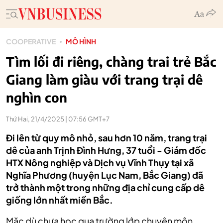
COOPERATIVE
MÔ HÌNH
Tìm lối đi riêng, chàng trai trẻ Bắc
Giang làm giàu với trang trại dê
nghìn con
Thứ Hai, 21/4/2025 | 07:56 GMT+7
Đi lên từ quy mô nhỏ, sau hơn 10 năm, trang trại
dê của anh Trịnh Đình Hưng, 37 tuổi - Giám đốc
HTX Nông nghiệp và Dịch vụ Vĩnh Thụy tại xã
Nghĩa Phương (huyện Lục Nam, Bắc Giang) đã
trở thành một trong những địa chỉ cung cấp dê
giống lớn nhất miền Bắc.
Mặc dù chưa học qua trường lớp chuyên môn
,