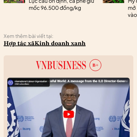
Lực cầu ổn định, cà phê giữ
Mỹ 
mốc 96.500 đồng/kg
mở 
vào
Xem thêm bài viết tại:
Hợp tác xã
Kinh doanh xanh