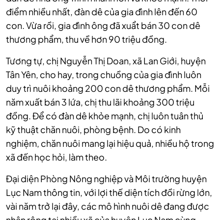
điểm nhiều nhất, đàn dê của gia đình lên đến 60
con. Vừa rồi, gia đình ông đã xuẩt bán 30 con dê
thương phẩm, thu về hơn 90 triệu đồng.
Tương tự, chị
Nguyễn Thị Doan, xã Lan Giới, huyện
Tân Yên
, cho hay, trong chuồng của gia đình luôn
duy trì nuôi khoảng 200 con dê thương phẩm. Mỗi
năm xuất bán 3 lứa, chị thu lãi khoảng 300 triệu
đồng. Để có đàn dê khỏe mạnh, chị luôn tuân thủ
kỹ thuật chăn nuôi, phòng bệnh. Do có kinh
nghiệm, chăn nuôi mang lại hiệu quả, nhiều hộ trong
xã đến học hỏi, làm theo.
Đại diện Phòng Nông nghiệp và Môi trường huyện
Lục Nam thông tin, với lợi thế diện tích đồi rừng lớn,
vài năm trở lại đây, các mô hình nuôi dê đang được
nhân rộng tại nhiều xã của huyện Lục Nam cùng