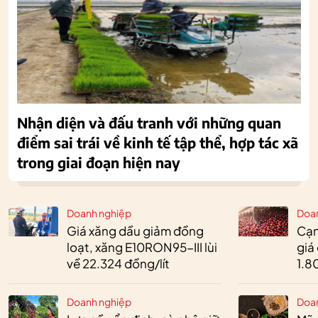
Nhận diện và đấu tranh với những quan
điểm sai trái về kinh tế tập thể, hợp tác xã
trong giai đoạn hiện nay
Doanh nghiệp
Doa
Giá xăng dầu giảm đồng
Cạn
loạt, xăng E10RON95-III lùi
giá
về 22.324 đồng/lít
1.8
Doanh nghiệp
Doa