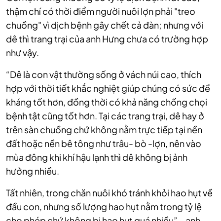
thậm chí có thời điểm người nuôi lợn phải "treo
chuồng" vì dịch bệnh gây chết cả đàn; nhưng với
dê thì trang trại của anh Hưng chưa có trường hợp
như vậy.
“Dê là con vật thường sống ở vách núi cao, thích
hợp với thời tiết khắc nghiệt giúp chúng có sức đề
kháng tốt hơn, đồng thời có khả năng chống chọi
bệnh tật cũng tốt hơn. Tại các trang trại, dê hay ở
trên sàn chuồng chứ không nằm trực tiếp tại nền
đất hoặc nền bê tông như trâu- bò -lợn, nên vào
mùa đông khi khí hậu lạnh thì dê không bị ảnh
hưởng nhiều.
Tất nhiên, trong chăn nuôi khó tránh khỏi hao hụt về
đầu con, nhưng số lượng hao hụt nằm trong tỷ lệ
cho phép chứ không bị hao hụt quá nhiều” – anh