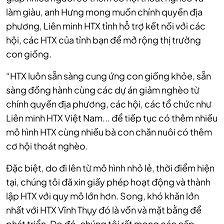
làm giàu, anh Hưng mong muốn chính quyền địa
phương, Liên minh HTX tỉnh hỗ trợ kết nối với các
hội, các HTX của tỉnh bạn để mở rộng thị trường
con giống.
“HTX luôn sẵn sàng cung ứng con giống khỏe, sẵn
sàng đồng hành cùng các dự án giảm nghèo từ
chính quyền địa phương, các hội, các tổ chức như
Liên minh HTX Việt Nam... để tiếp tục có thêm nhiều
mô hình HTX cùng nhiều bà con chăn nuôi có thêm
cơ hội thoát nghèo.
Đặc biệt, do đi lên từ mô hình nhỏ lẻ, thời điểm hiện
tại, chúng tôi đã
xin giấy phép hoạt động và thành
lập HTX
với quy mô lớn hơn
. Song, khó khăn lớn
nhất với HTX Vĩnh Thụy đó là vốn và mặt bằng để
phát triển. Do đó, chúng tôi rất mong các cấp