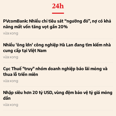
24h
PVcomBank: Nhiều chỉ tiêu sát “ngưỡng đỏ”, nợ có khả
năng mất vốn tăng vọt gần 20%
vừa xong
Nhiều 'ông lớn' công nghiệp Hà Lan đang tìm kiếm nhà
cung cấp tại Việt Nam
vừa xong
Cục Thuế "truy" nhóm doanh nghiệp báo lãi mỏng và
thua lỗ triền miên
vừa xong
Nhập siêu hơn 20 tỷ USD, vùng đệm bảo vệ tỷ giá mỏng
dần
vừa xong