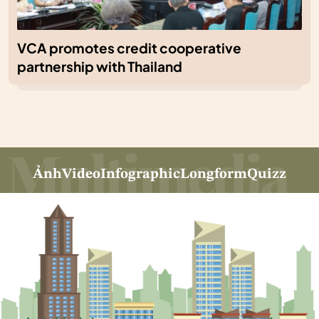
VCA promotes credit cooperative
partnership with Thailand
Ảnh
Video
Infographic
Longform
Quizz