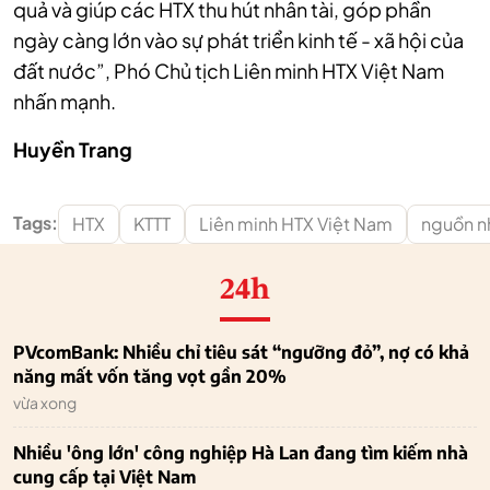
quả và giúp các HTX thu hút nhân tài, góp phần
ngày càng lớn vào sự phát triển kinh tế - xã hội của
đất nước”, Phó Chủ tịch Liên minh HTX Việt Nam
nhấn mạnh.
Huyền Trang
Tags:
HTX
KTTT
Liên minh HTX Việt Nam
nguồn n
24h
PVcomBank: Nhiều chỉ tiêu sát “ngưỡng đỏ”, nợ có khả
năng mất vốn tăng vọt gần 20%
vừa xong
Nhiều 'ông lớn' công nghiệp Hà Lan đang tìm kiếm nhà
cung cấp tại Việt Nam