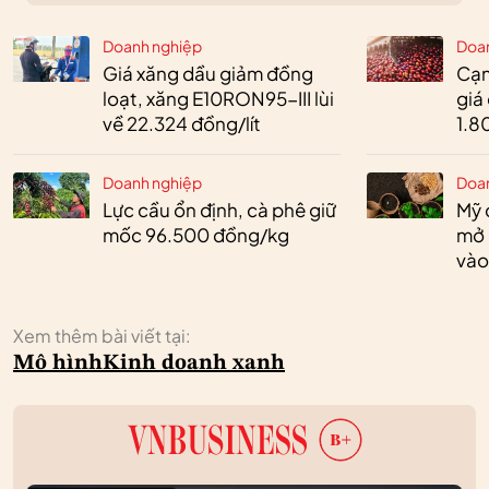
Doanh nghiệp
Doa
Giá xăng dầu giảm đồng
Cạn
loạt, xăng E10RON95-III lùi
giá
về 22.324 đồng/lít
1.8
Doanh nghiệp
Doa
Lực cầu ổn định, cà phê giữ
Mỹ 
mốc 96.500 đồng/kg
mở 
vào
Xem thêm bài viết tại:
Mô hình
Kinh doanh xanh