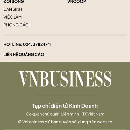
ĐỜI SỐNG
VNCOOP
DÂN SINH
VIỆC LÀM
PHONG CÁCH
HOTLINE:
024. 37824741
LIÊN HỆ QUẢNG CÁO
Tạp chí điện tử Kinh Doanh
Cơ quan chủ quản: Liên minh HTX Việt Nam
© Vnbusiness giữ bản quyền nội dung trên website