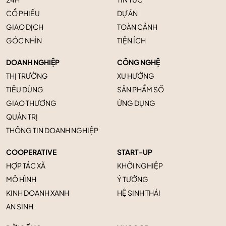
CỔ PHIẾU
DỰ ÁN
GIAO DỊCH
TOÀN CẢNH
GÓC NHÌN
TIỆN ÍCH
DOANH NGHIỆP
CÔNG NGHỆ
THỊ TRƯỜNG
XU HƯỚNG
TIÊU DÙNG
SẢN PHẨM SỐ
GIAO THƯƠNG
ỨNG DỤNG
QUẢN TRỊ
THÔNG TIN DOANH NGHIỆP
COOPERATIVE
START-UP
HỢP TÁC XÃ
KHỞI NGHIỆP
MÔ HÌNH
Ý TƯỞNG
KINH DOANH XANH
HỆ SINH THÁI
AN SINH