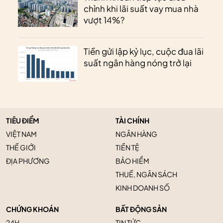
chỉnh khi lãi suất vay mua nhà
vượt 14%?
Tiền gửi lập kỷ lục, cuộc đua lãi
suất ngân hàng nóng trở lại
TIÊU ĐIỂM
TÀI CHÍNH
VIỆT NAM
NGÂN HÀNG
THẾ GIỚI
TIỀN TỆ
ĐỊA PHƯƠNG
BẢO HIỂM
THUẾ, NGÂN SÁCH
KINH DOANH SỐ
CHỨNG KHOÁN
BẤT ĐỘNG SẢN
24H
TIN TỨC