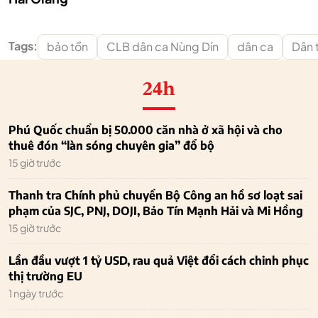
Tags:
bảo tồn
CLB dân ca Nùng Dín
dân ca
Dân 
24h
Phú Quốc chuẩn bị 50.000 căn nhà ở xã hội và cho
thuê đón “làn sóng chuyên gia” đổ bộ
15 giờ trước
Thanh tra Chính phủ chuyển Bộ Công an hồ sơ loạt sai
phạm của SJC, PNJ, DOJI, Bảo Tín Mạnh Hải và Mi Hồng
15 giờ trước
Lần đầu vượt 1 tỷ USD, rau quả Việt đổi cách chinh phục
thị trường EU
1 ngày trước