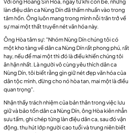
Với ông Hoàng Sín Hòa, ngay từ khi còn bé, những
làn điệu dân ca Nùng Dín đã thấm nhuần vào trong
tâm hồn. Ông luôn mang trong mình nỗi trăn trở về
sự mai một thất truyền nét văn hóa này.
Ông Hòa tâm sự: "Nhóm Nùng Dín chúng tôi có
một kho tàng về dân ca Nùng Dín rất phong phú, rất
hay, nếu để mai một thì đó là điều khiến chúng tôi
ân hận nhất. Là người vô cùng yêu thích dân ca
Nùng Dín, tôi biết rằng gìn giữ nét đẹp văn hóa của
dân tộc mình, đừng cho nó hòa tan, mai một là điều
quan trọng".
Nhận thấy trách nhiệm của bản thân trong việc lưu
giữ và bảo tồn dân ca Nùng Dín, ông Hòa kiên nhẫn
sưu tầm, ghi chép từng làn điệu dân ca, sau đó vận
động, thu hút lớp người cao tuổi và trung niên biết