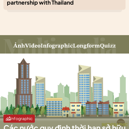
partnership with Thailand
Ảnh
Video
Infographic
Longform
Quizz
Infographic
Các nước quy định thời hạn sở hữu