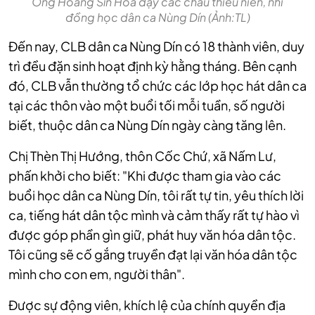
Ông Hoàng Sín Hòa dạy các cháu thiếu niên, nhi
đồng học dân ca Nùng Dín (Ảnh:TL)
Đến nay, CLB dân ca Nùng Dín có 18 thành viên, duy
trì đều đặn sinh hoạt định kỳ hằng tháng. Bên cạnh
đó, CLB vẫn thường tổ chức các lớp học hát dân ca
tại các thôn vào một buổi tối mỗi tuần, số người
biết, thuộc dân ca Nùng Dín ngày càng tăng lên.
Chị Thèn Thị Hướng, thôn Cốc Chứ, xã Nấm Lư,
phấn khởi cho biết: "Khi được tham gia vào các
buổi học dân ca Nùng Dín, tôi rất tự tin, yêu thích lời
ca, tiếng hát dân tộc mình và cảm thấy rất tự hào vì
được góp phần gìn giữ, phát huy văn hóa dân tộc.
Tôi cũng sẽ cố gắng truyền đạt lại văn hóa dân tộc
mình cho con em, người thân".
Được sự động viên, khích lệ của chính quyền địa