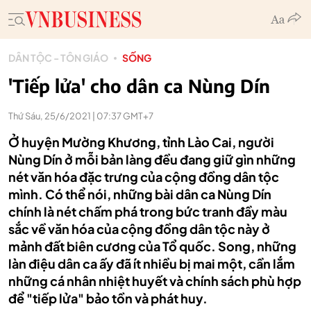
DÂN TỘC - TÔN GIÁO
SỐNG
'Tiếp lửa' cho dân ca Nùng Dín
Thứ Sáu, 25/6/2021 | 07:37 GMT+7
Ở huyện Mường Khương, tỉnh Lào Cai, người
Nùng Dín ở mỗi bản làng đều đang giữ gìn những
nét văn hóa đặc trưng của cộng đồng dân tộc
mình. Có thể nói, những bài dân ca Nùng Dín
chính là nét chấm phá trong bức tranh đầy màu
sắc về văn hóa của cộng đồng dân tộc này ở
mảnh đất biên cương của Tổ quốc. Song, những
làn điệu dân ca ấy đã ít nhiều bị mai một, cần lắm
những cá nhân nhiệt huyết và chính sách phù hợp
để "tiếp lửa" bảo tồn và phát huy.