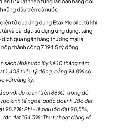
 điện tử xuất theo từng lần bán hàng đối
 xăng dầu trên cả nước.
 điện tử qua ứng dụng Etax Mobile, từ khi
t tải và cài đặt, sử dụng ứng dụng, tăng
o dịch qua ngân hàng thương mại là
ã nộp thành công 7.194,5 tỷ đồng.
ân sách Nhà nước lũy kế 10 tháng năm
ạt 1,408 triệu tỷ đồng, bằng 94,8% so
so với cùng kỳ.
á so với dự toán (trên 88%), trong đó
u vực kinh tế ngoài quốc doanh ước đạt
t 98,7%; Phí - lệ phí ước đạt 98,5%;
c ước đạt 154,3%; Thu từ hoạt động xổ