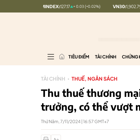
UPCOMINDEX:
127.17
VN30:
1,902.79
+ 0.03 (+0.02%)
20.7 (1.08
TIÊU ĐIỂM
TÀI CHÍNH
CHỨNG 
TÀI CHÍNH
THUẾ, NGÂN SÁCH
Thu thuế thương mại 
trưởng, có thể vượt
Thứ Năm, 7/11/2024 | 16:57 GMT+7