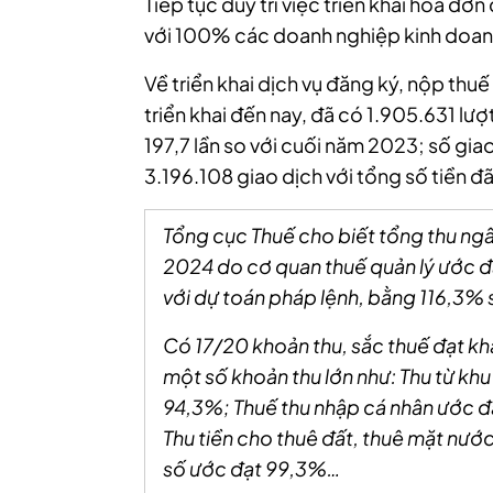
Tiếp tục duy trì việc triển khai hóa đơn
với 100% các doanh nghiệp kinh doanh
Về triển khai dịch vụ đăng ký, nộp thuế
triển khai đến nay, đã có 1.905.631 lượ
197,7 lần so với cuối năm 2023; số gia
3.196.108 giao dịch với tổng số tiền đ
Tổng cục Thuế cho biết tổng thu ng
2024 do cơ quan thuế quản lý ước đ
với dự toán pháp lệnh, bằng 116,3% 
Có 17/20 khoản thu, sắc thuế đạt kh
một số khoản thu lớn như: Thu từ kh
94,3%; Thuế thu nhập cá nhân ước đạ
Thu tiền cho thuê đất, thuê mặt nướ
số ước đạt 99,3%…