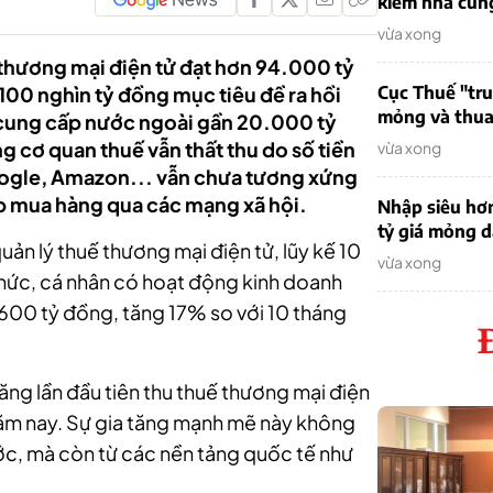
kiếm nhà cung
vừa xong
 thương mại điện tử đạt hơn 94.000 tỷ
00 nghìn tỷ đồng mục tiêu đề ra hồi
Cục Thuế "tr
mỏng và thua 
 cung cấp nước ngoài gần 20.000 tỷ
g cơ quan thuế vẫn thất thu do số tiền
vừa xong
ogle, Amazon... vẫn chưa tương xứng
p mua hàng qua các mạng xã hội.
Nhập siêu hơ
tỷ giá mỏng 
uản lý thuế thương mại điện tử, lũy kế 10
vừa xong
hức, cá nhân có hoạt động kinh doanh
600 tỷ đồng, tăng 17% so với 10 tháng
ăng lần đầu tiên thu thuế thương mại điện
ăm nay. Sự gia tăng mạnh mẽ này không
ớc, mà còn từ các nền tảng quốc tế như