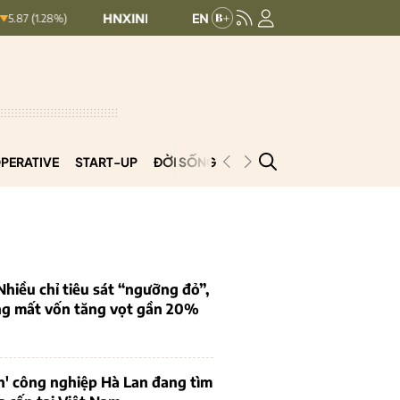
HNXINDEX:
292.64
UPCOMINDEX:
127.17
8.56 (2.84%)
PERATIVE
START-UP
ĐỜI SỐNG
PODCAST
VNCOOP
iều chỉ tiêu sát “ngưỡng đỏ”,
ng mất vốn tăng vọt gần 20%
n' công nghiệp Hà Lan đang tìm