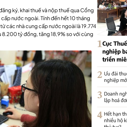
đăng ký, khai thuế và nộp thuế qua Cổng
 cấp nước ngoài. Tính đến hết 10 tháng
từ các nhà cung cấp nước ngoài là 19.774
u 8.200 tỷ đồng, tăng 18,9% so với cùng
1
Cục Thuế
nghiệp b
triền mi
2
Ưu đãi thu
nghiệp mở
3
Doanh nghi
lập hoá đơ
4
Hết hạn th
nhiều hộ k
thủ tục?