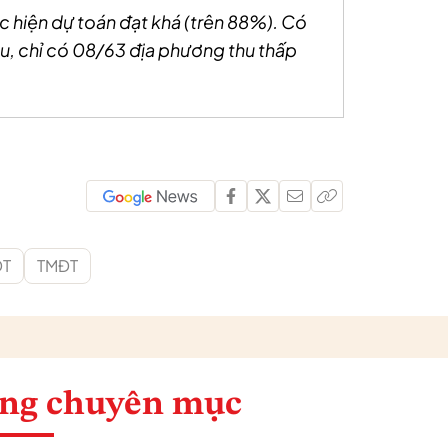
 hiện dự toán đạt khá (trên 88%). Có
u, chỉ có 08/63 địa phương thu thấp
ĐT
TMĐT
ng chuyên mục