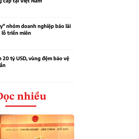
 cấp tại Việt Nam
uy" nhóm doanh nghiệp báo lãi
lỗ triền miên
n 20 tỷ USD, vùng đệm bảo vệ
dần
Đọc nhiều