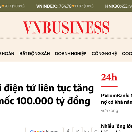
VNINDEX:
1,764.78
HNX30:
453.19
%)
19.87 (1.11%)
5.87 (1.28%)
KHOÁN
BẤT ĐỘNG SẢN
DOANH NGHIỆP
CÔNG NGHỆ
COO
24h
điện tử liên tục tăng
PVcomBank: Nh
 mốc 100.000 tỷ đồng
nợ có khả nă
vừa xong
Nhiều 'ông lớ