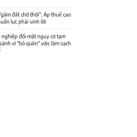
găm đất chờ thời”: Áp thuế cao
uồn lực phải sinh lời
 nghiệp đối mặt nguy cơ tạm
cảnh vì "bỏ quên" việc làm sạch
ế