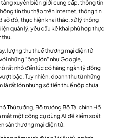
 tảng xuyên biên giới cung cấp, thông tin
ông tin thu thập trên Internet, thông tin
ơ sở đó, thực hiện khai thác, xử lý thông
diện quản lý, yêu cầu kê khai phù hợp thực
 thu.
y, lượng thu thuế thương mại điện tử
 với những "ông lớn" như Google,
hỗ rất nhỏ đến lúc có hàng ngàn tỷ đồng
 vượt bậc. Tuy nhiên, doanh thu từ những
m là rất lớn nhưng số tiền thuế nộp chưa
hó Thủ tướng, Bộ trưởng Bộ Tài chính Hồ
ra mắt một công cụ dùng AI để kiểm soát
n sàn thương mại điện tử.
hàng năm vượt được 1 triệu tỷ, ngành