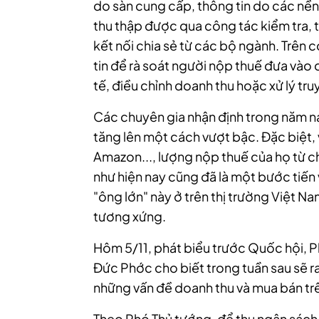
do sàn cung cấp, thông tin do các nền
thu thập được qua công tác kiểm tra, th
kết nối chia sẻ từ các bộ ngành. Trên c
tin để rà soát người nộp thuế đưa vào 
tế, điều chỉnh doanh thu hoặc xử lý truy
Các chuyên gia nhận định trong năm na
tăng lên một cách vượt bậc. Đặc biệt,
Amazon..., lượng nộp thuế của họ từ c
như hiện nay cũng đã là một bước tiến
"ông lớn" này ở trên thị trường Việt Na
tương xứng.
Hôm 5/11, phát biểu trước Quốc hội, P
Đức Phớc cho biết trong tuần sau sẽ 
những vấn đề doanh thu và mua bán trê
Theo Phó Thủ tướng, để thu ngân sách 