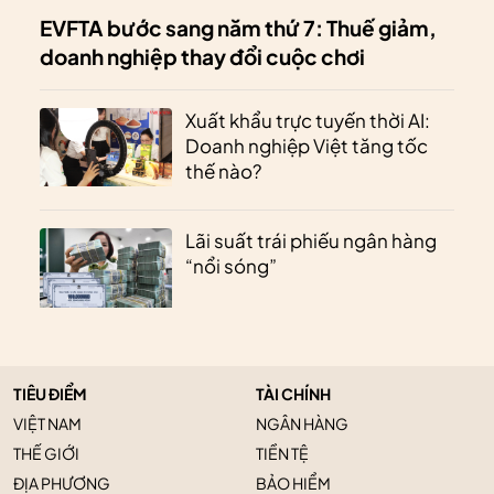
EVFTA bước sang năm thứ 7: Thuế giảm,
doanh nghiệp thay đổi cuộc chơi
Xuất khẩu trực tuyến thời AI:
Doanh nghiệp Việt tăng tốc
thế nào?
Lãi suất trái phiếu ngân hàng
“nổi sóng”
TIÊU ĐIỂM
TÀI CHÍNH
VIỆT NAM
NGÂN HÀNG
THẾ GIỚI
TIỀN TỆ
ĐỊA PHƯƠNG
BẢO HIỂM