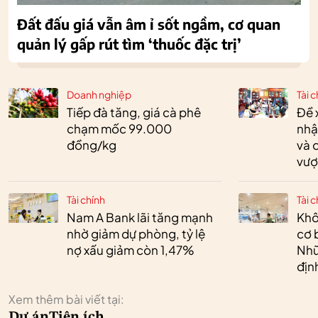
Đất đấu giá vẫn âm ỉ sốt ngầm, cơ quan
quản lý gấp rút tìm ‘thuốc đặc trị’
Doanh nghiệp
Tài c
Tiếp đà tăng, giá cà phê
Đề 
chạm mốc 99.000
nhậ
đồng/kg
và 
vượ
Tài chính
Tài c
Nam A Bank lãi tăng mạnh
Khô
nhờ giảm dự phòng, tỷ lệ
cơ 
nợ xấu giảm còn 1,47%
Nhữ
địn
Xem thêm bài viết tại:
Dự án
Tiện ích