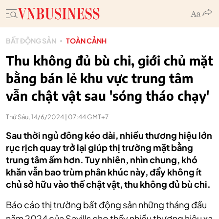
BẤT ĐỘNG SẢN
TOÀN CẢNH
Thu không đủ bù chi, giới chủ mặt
bằng bán lẻ khu vực trung tâm
vẫn chật vật sau 'sóng tháo chạy'
Thứ Sáu, 14/6/2024 | 07:44 GMT+7
Sau thời ngủ đông kéo dài, nhiều thương hiệu lớn
rục rịch quay trở lại giúp thị trường mặt bằng
trung tâm ấm hơn. Tuy nhiên, nhìn chung, khó
khăn vẫn bao trùm phân khúc này, đẩy không ít
chủ sở hữu vào thế chật vật, thu không đủ bù chi.
Báo cáo thị trường bất động sản những tháng đầu
năm 2024 của Savills cho thấy nhiều thương hiệu xa