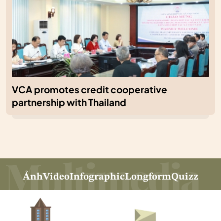
VCA promotes credit cooperative
partnership with Thailand
Ảnh
Video
Infographic
Longform
Quizz