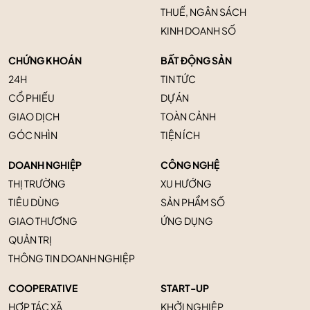
THUẾ, NGÂN SÁCH
KINH DOANH SỐ
CHỨNG KHOÁN
BẤT ĐỘNG SẢN
24H
TIN TỨC
CỔ PHIẾU
DỰ ÁN
GIAO DỊCH
TOÀN CẢNH
GÓC NHÌN
TIỆN ÍCH
DOANH NGHIỆP
CÔNG NGHỆ
THỊ TRƯỜNG
XU HƯỚNG
TIÊU DÙNG
SẢN PHẨM SỐ
GIAO THƯƠNG
ỨNG DỤNG
QUẢN TRỊ
THÔNG TIN DOANH NGHIỆP
COOPERATIVE
START-UP
HỢP TÁC XÃ
KHỞI NGHIỆP