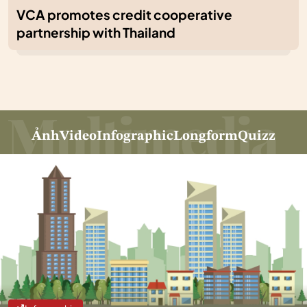
VCA promotes credit cooperative
partnership with Thailand
Ảnh
Video
Infographic
Longform
Quizz