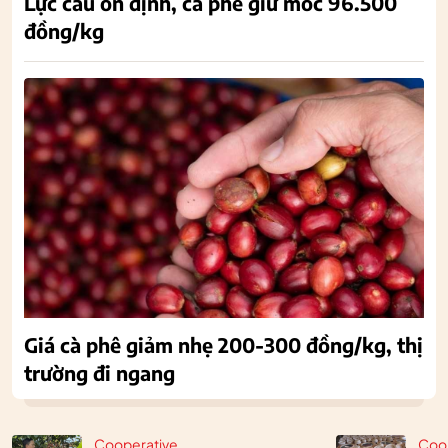
Lực cầu ổn định, cà phê giữ mốc 96.500
đồng/kg
Giá cà phê giảm nhẹ 200-300 đồng/kg, thị
trường đi ngang
Cooperative
Coo