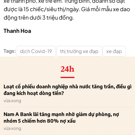
xe thành phố, xe trẻ em. Trung bình, doanh số đạt
được là 15 chiếc/siêu thị/ngày. Giá mỗi mẫu xe dao
động trên dưới 3 triệu đồng.
Thanh Hoa
Tags:
dịch Covid-19
thị trường xe đạp
xe đạp
24h
Loạt cổ phiếu doanh nghiệp nhà nước tăng trần, điều gì
đang kích hoạt dòng tiền?
vừa xong
Nam A Bank lãi tăng mạnh nhờ giảm dự phòng, nợ
nhóm 5 chiếm hơn 80% nợ xấu
vừa xong