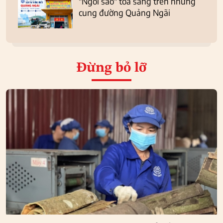
"Ngôi sao" tỏa sáng trên những
cung đường Quảng Ngãi
Đừng bỏ lỡ