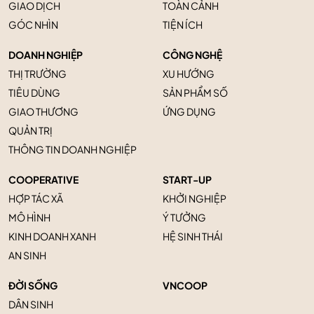
GIAO DỊCH
TOÀN CẢNH
GÓC NHÌN
TIỆN ÍCH
DOANH NGHIỆP
CÔNG NGHỆ
THỊ TRƯỜNG
XU HƯỚNG
TIÊU DÙNG
SẢN PHẨM SỐ
GIAO THƯƠNG
ỨNG DỤNG
QUẢN TRỊ
THÔNG TIN DOANH NGHIỆP
COOPERATIVE
START-UP
HỢP TÁC XÃ
KHỞI NGHIỆP
MÔ HÌNH
Ý TƯỞNG
KINH DOANH XANH
HỆ SINH THÁI
AN SINH
ĐỜI SỐNG
VNCOOP
DÂN SINH