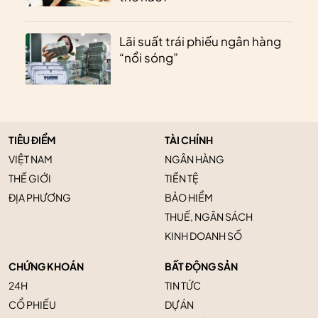
Lãi suất trái phiếu ngân hàng
“nổi sóng”
TIÊU ĐIỂM
TÀI CHÍNH
VIỆT NAM
NGÂN HÀNG
THẾ GIỚI
TIỀN TỆ
ĐỊA PHƯƠNG
BẢO HIỂM
THUẾ, NGÂN SÁCH
KINH DOANH SỐ
CHỨNG KHOÁN
BẤT ĐỘNG SẢN
24H
TIN TỨC
CỔ PHIẾU
DỰ ÁN