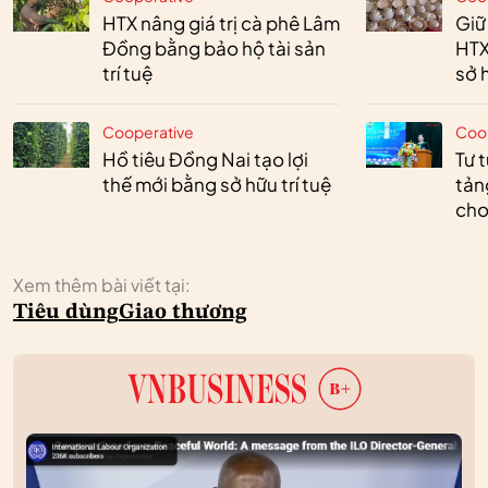
HTX nâng giá trị cà phê Lâm
Giữ
Đồng bằng bảo hộ tài sản
HTX
trí tuệ
sở h
Cooperative
Coo
Hồ tiêu Đồng Nai tạo lợi
Tư 
thế mới bằng sở hữu trí tuệ
tản
cho
Xem thêm bài viết tại:
Tiêu dùng
Giao thương