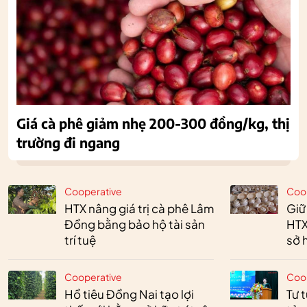
Giá cà phê giảm nhẹ 200-300 đồng/kg, thị
trường đi ngang
Cooperative
Coo
HTX nâng giá trị cà phê Lâm
Giữ
Đồng bằng bảo hộ tài sản
HTX
trí tuệ
sở h
Cooperative
Coo
Hồ tiêu Đồng Nai tạo lợi
Tư 