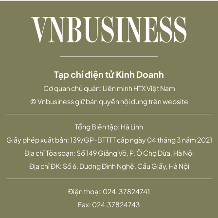
Tạp chí điện tử Kinh Doanh
Cơ quan chủ quản: Liên minh HTX Việt Nam
© Vnbusiness giữ bản quyền nội dung trên website
Tổng Biên tập: Hà Linh
Giấy phép xuất bản: 139/GP-BTTTT cấp ngày 04 tháng 3 năm 2021
Địa chỉ Tòa soạn: Số 149 Giảng Võ, P. Ô Chợ Dừa, Hà Nội
Địa chỉ ĐK: Số 6, Dương Đình Nghệ, Cầu Giấy, Hà Nội
Điện thoại:
024. 37824741
Fax:
024.37824743