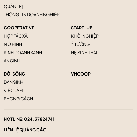
QUẢN TRỊ
THÔNG TIN DOANH NGHIỆP
COOPERATIVE
START-UP
HỢP TÁC XÃ
KHỞI NGHIỆP
MÔ HÌNH
Ý TƯỞNG
KINH DOANH XANH
HỆ SINH THÁI
AN SINH
ĐỜI SỐNG
VNCOOP
DÂN SINH
VIỆC LÀM
PHONG CÁCH
HOTLINE:
024. 37824741
LIÊN HỆ QUẢNG CÁO