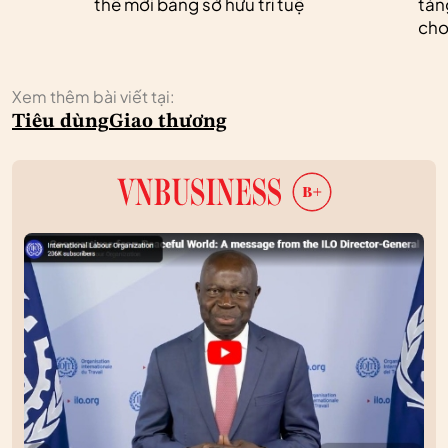
thế mới bằng sở hữu trí tuệ
tản
cho
Xem thêm bài viết tại:
Tiêu dùng
Giao thương