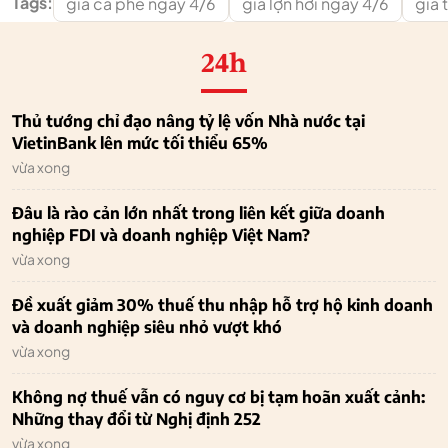
Tags:
giá cà phê ngày 4/6
giá lợn hơi ngày 4/6
giá 
24h
Thủ tướng chỉ đạo nâng tỷ lệ vốn Nhà nước tại
VietinBank lên mức tối thiểu 65%
vừa xong
Đâu là rào cản lớn nhất trong liên kết giữa doanh
nghiệp FDI và doanh nghiệp Việt Nam?
vừa xong
Đề xuất giảm 30% thuế thu nhập hỗ trợ hộ kinh doanh
và doanh nghiệp siêu nhỏ vượt khó
vừa xong
Không nợ thuế vẫn có nguy cơ bị tạm hoãn xuất cảnh:
Những thay đổi từ Nghị định 252
vừa xong