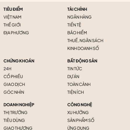
TIÊU ĐIỂM
TÀI CHÍNH
VIỆT NAM
NGÂN HÀNG
THẾ GIỚI
TIỀN TỆ
ĐỊA PHƯƠNG
BẢO HIỂM
THUẾ, NGÂN SÁCH
KINH DOANH SỐ
CHỨNG KHOÁN
BẤT ĐỘNG SẢN
24H
TIN TỨC
CỔ PHIẾU
DỰ ÁN
GIAO DỊCH
TOÀN CẢNH
GÓC NHÌN
TIỆN ÍCH
DOANH NGHIỆP
CÔNG NGHỆ
THỊ TRƯỜNG
XU HƯỚNG
TIÊU DÙNG
SẢN PHẨM SỐ
GIAO THƯƠNG
ỨNG DỤNG