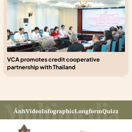
VCA promotes credit cooperative
partnership with Thailand
Ảnh
Video
Infographic
Longform
Quizz