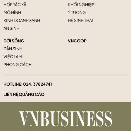
HỢP TÁC XÃ
KHỞI NGHIỆP
MÔ HÌNH
Ý TƯỞNG
KINH DOANH XANH
HỆ SINH THÁI
AN SINH
ĐỜI SỐNG
VNCOOP
DÂN SINH
VIỆC LÀM
PHONG CÁCH
HOTLINE:
024. 37824741
LIÊN HỆ QUẢNG CÁO