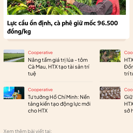
Lực cầu ổn định, cà phê giữ mốc 96.500
đồng/kg
Cooperative
Coo
Nâng tầm giá trị lúa - tôm
HTX
Cà Mau, HTX tạo tài sản trí
Đồn
tuệ
trí 
Cooperative
Coo
Tư tưởng Hồ Chí Minh: Nền
Giữ
tảng kiến tạo động lực mới
HTX
cho HTX
sở h
Xem thêm bài viết tại: