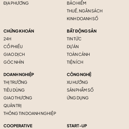
ĐỊA PHƯƠNG
BẢO HIỂM
THUẾ, NGÂN SÁCH
KINH DOANH SỐ
CHỨNG KHOÁN
BẤT ĐỘNG SẢN
24H
TIN TỨC
CỔ PHIẾU
DỰ ÁN
GIAO DỊCH
TOÀN CẢNH
GÓC NHÌN
TIỆN ÍCH
DOANH NGHIỆP
CÔNG NGHỆ
THỊ TRƯỜNG
XU HƯỚNG
TIÊU DÙNG
SẢN PHẨM SỐ
GIAO THƯƠNG
ỨNG DỤNG
QUẢN TRỊ
THÔNG TIN DOANH NGHIỆP
COOPERATIVE
START-UP